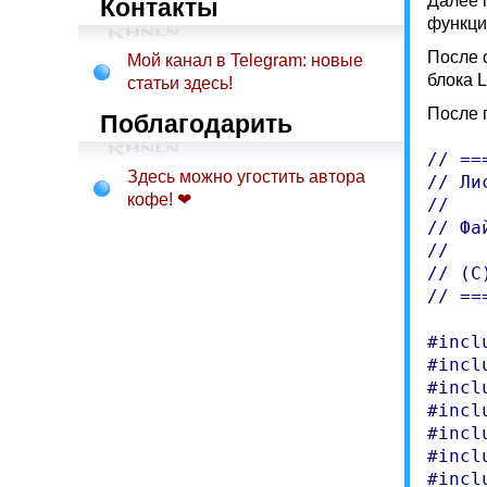
Далее 
Контакты
функци
После 
Мой канал в Telegram: новые
блока 
статьи здесь!
После 
Поблагодарить
// ==
Здесь можно угостить автора
// Ли
кофе! ❤
//

// Фа
//

// (C
// ==
#incl
#incl
#incl
#incl
#incl
#incl
#incl