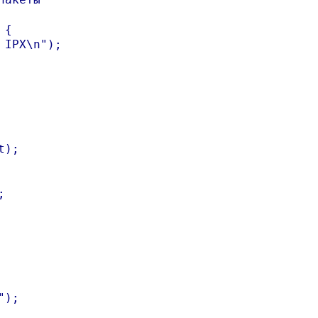
{

IPX\n");

);



);
