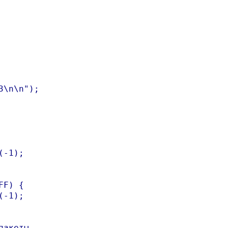
\n\n");

-1);

F) {

-1);

акеты
