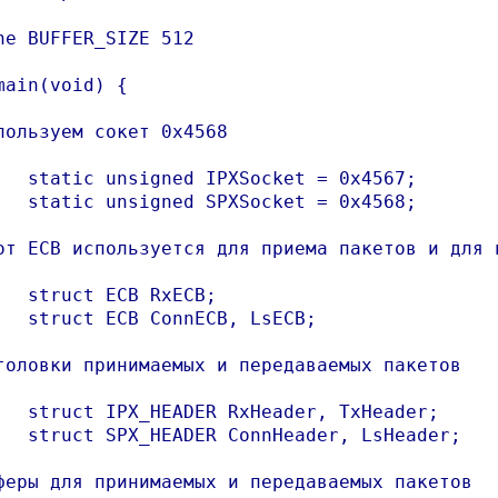
ne BUFFER_SIZE 512

main(void) {

пользуем сокет 0x4568

   static unsigned IPXSocket = 0x4567;

   static unsigned SPXSocket = 0x4568;

от ECB используется для приема пакетов и для и
   struct ECB RxECB;

   struct ECB ConnECB, LsECB;

головки принимаемых и передаваемых пакетов

   struct IPX_HEADER RxHeader, TxHeader;

   struct SPX_HEADER ConnHeader, LsHeader;

феры для принимаемых и передаваемых пакетов
