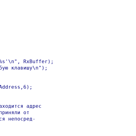
s'\n", RxBuffer);

ую клавишу\n");

ddress,6);

ходится адрес 

риняли от 

я непосред-
