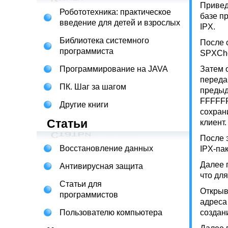
Привед
Робототехника: практическое
базе п
введение для детей и взрослых
IPX.
Библиотека системного
После 
программиста
SPXChe
Программирование на JAVA
Затем 
переда
ПК. Шаг за шагом
предыд
FFFFFFF
Другие книги
сохран
Статьи
клиент.
После 
Восстановление данных
IPX-пак
Далее 
Антивирусная защита
что дл
Статьи для
Открыв
программистов
адреса
Пользователю компьютера
создан