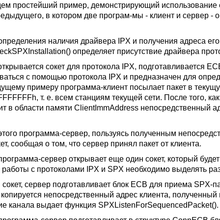
ем простейший пример, демонстрирующий использование о
редыдущего, в котором две програм-мы - клиент и сервер -
определения наличия драйвера IPX и получения адреса ег
ckSPXInstallation() определяет присутствие драйвера прот
открывается сокет для протокола IPX, подготавливается ECB
ваться с помощью протокола IPX и предназначен для опред
ущему примеру программа-клиент посылает пакет в текущу
FFFFFh, т. е. всем станциям текущей сети. После того, как
ит в области памяти ClientImmAddress непосредственный ад
этого программа-сервер, пользуясь полученным непосредс
ет, сообщая о том, что сервер принял пакет от клиента.
программа-сервер открывает еще один сокет, который буде
я работы с протоколами IPX и SPX необходимо выделять ра
 сокет, сервер подготавливает блок ECB для приема SPX-па
 копируется непосредственный адрес клиента, полученный п
ие канала выдает функция SPXListenForSequencedPacket().