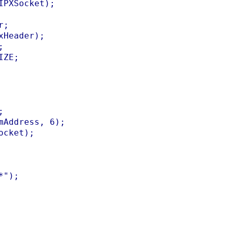
PXSocket);

;

Header);



ZE;



Address, 6);

cket);

");
