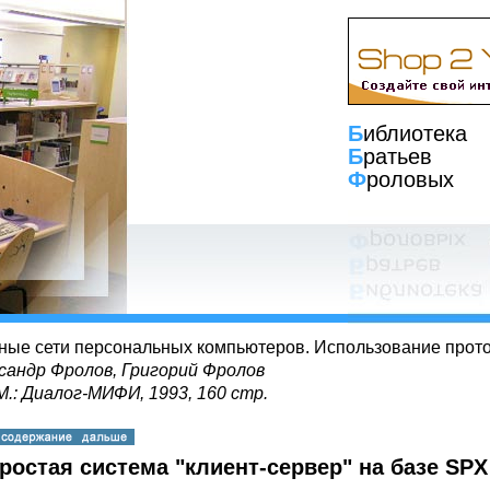
Б
иблиотека
Б
ратьев
Ф
роловых
ные сети персональных компьютеров. Использование прот
сандр Фролов, Григорий Фролов
 М.: Диалог-МИФИ, 1993, 160 стр.
Простая система "клиент-сервер" на базе SPX