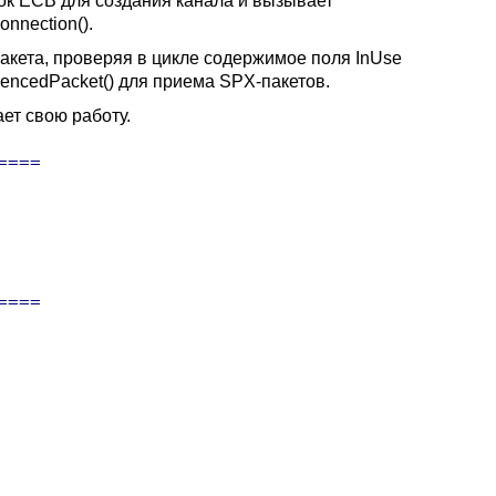
ок ECB для создания канала и вызывает
nnection().
акета, проверяя в цикле содержимое поля InUse
encedPacket() для приема SPX-пакетов.
ет свою работу.
===

===
