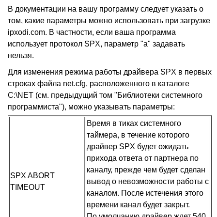
В документации на вашу программу следует указать о
том, какие параметры можно использовать при загрузке
ipxodi.com. В частности, если ваша программа
использует протокол SPX, параметр "a" задавать
нельзя.
Для изменения режима работы драйвера SPX в первых
строках файла net.cfg, расположенного в каталоге
C:\NET (см. предыдущий том "Библиотеки системного
программиста"), можно указывать параметры:
Время в тиках системного
таймера, в течение которого
драйвер SPX будет ожидать
прихода ответа от партнера по
каналу, прежде чем будет сделан
SPX ABORT
вывод о невозможности работы с
TIMEOUT
каналом. После истечения этого
времени канал будет закрыт.
По умолчанию драйвер ждет 540