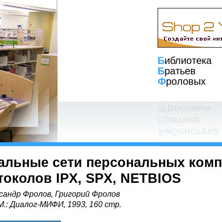
Б
иблиотека
Б
ратьев
Ф
роловых
альные сети персональных комп
токолов IPX, SPX, NETBIOS
сандр Фролов, Григорий Фролов
 М.: Диалог-МИФИ, 1993, 160 стр.