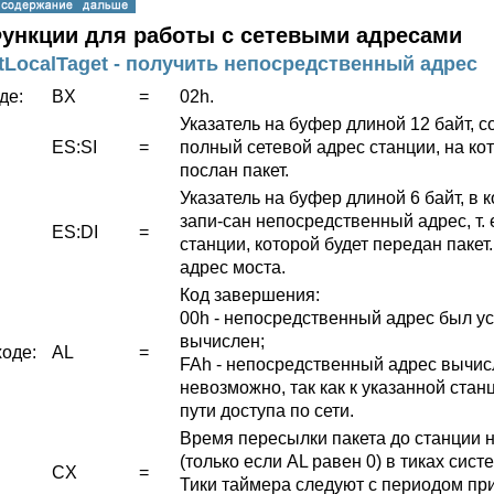
 Функции для работы с сетевыми адресами
tLocalTaget - получить непосредственный адрес
де:
BX
=
02h.
Указатель на буфер длиной 12 байт, 
ES:SI
=
полный сетевой адрес станции, на ко
послан пакет.
Указатель на буфер длиной 6 байт, в 
запи-сан непосредственный адрес, т. 
ES:DI
=
станции, которой будет передан пакет
адрес моста.
Код завершения:
00h - непосредственный адрес был у
вычислен;
оде:
AL
=
FAh - непосредственный адрес вычис
невозможно, так как к указанной стан
пути доступа по сети.
Время пересылки пакета до станции 
(только если AL равен 0) в тиках сист
CX
=
Тики таймера следуют с периодом пр