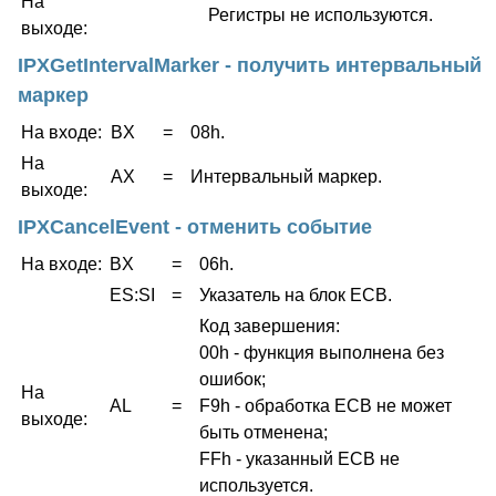
На
Регистры не используются.
выходе:
IPXGetIntervalMarker - получить интервальный
маркер
На входе:
BX
=
08h.
На
AX
=
Интервальный маркер.
выходе:
IPXCancelEvent - отменить событие
На входе:
BX
=
06h.
ES:SI
=
Указатель на блок ECB.
Код завершения:
00h - функция выполнена без
ошибок;
На
AL
=
F9h - обработка ECB не может
выходе:
быть отменена;
FFh - указанный ECB не
используется.