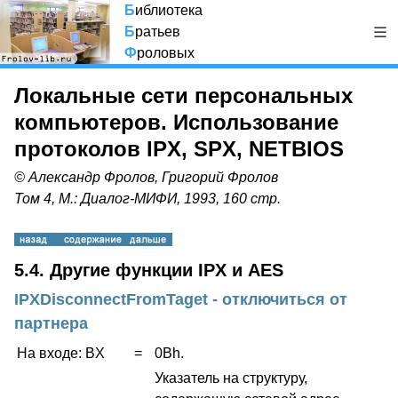
Б
иблиотека
Б
ратьев
Ф
роловых
Локальные сети персональных
компьютеров. Использование
протоколов IPX, SPX, NETBIOS
© Александр Фролов, Григорий Фролов
Том 4, М.: Диалог-МИФИ, 1993, 160 стр.
5.4. Другие функции IPX и AES
IPXDisconnectFromTaget - отключиться от
партнера
На входе:
BX
=
0Bh.
Указатель на структуру,