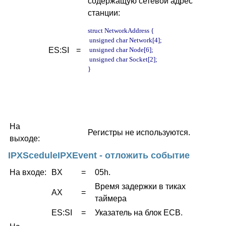
содержащую сетевой адрес
станции:
struct NetworkAddress {

 unsigned char Network[4];

ES:SI
=
 unsigned char Node[6];

 unsigned char Socket[2];

}

На
Регистры не используются.
выходе:
IPXSceduleIPXEvent - отложить событие
На входе:
BX
=
05h.
Время задержки в тиках
AX
=
таймера
ES:SI
=
Указатель на блок ECB.