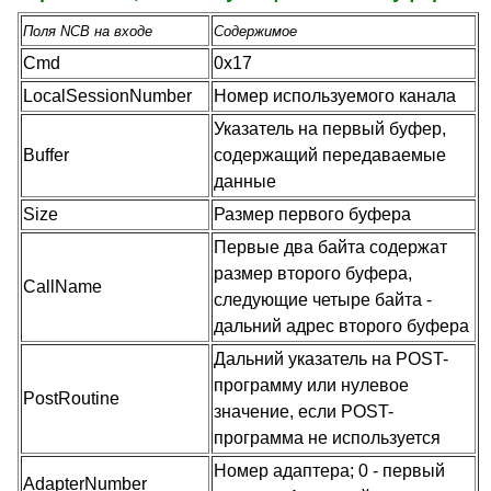
Поля NCB на входе
Содержимое
Cmd
0x17
LocalSessionNumber
Номер используемого канала
Указатель на первый буфер,
Buffer
содержащий передаваемые
данные
Size
Размер первого буфера
Первые два байта содержат
размер второго буфера,
CallName
следующие четыре байта -
дальний адрес второго буфера
Дальний указатель на POST-
программу или нулевое
PostRoutine
значение, если POST-
программа не используется
Номер адаптера; 0 - первый
AdapterNumber