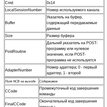
Cmd
0x14
LocalSessionNumber
Номер используемого канала
Указатель на буфер,
Buffer
содержащий передаваемые
данные
Size
Размер буфера
Дальний указатель на POST-
программу или нулевое
PostRoutine
значение, если POST-
программа не используется
Номер адаптера; 0 - первый
AdapterNumber
адаптер, 1 - второй
Поля NCB на выходе
Содержимое
Промежуточный код завершения
CCode
команды
Окончательный код завершения
FinalCCode
команды