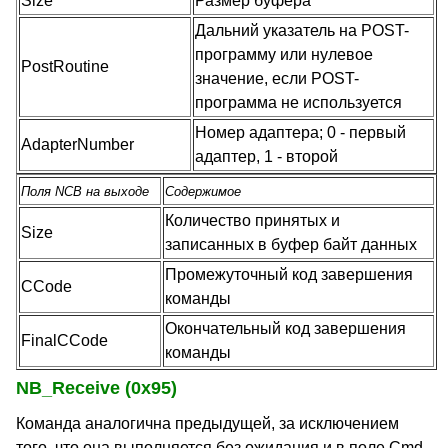
Size
Размер буфера
Дальний указатель на POST-
программу или нулевое
PostRoutine
значение, если POST-
программа не используется
Номер адаптера; 0 - первый
AdapterNumber
адаптер, 1 - второй
Поля NCB на выходе
Содержимое
Количество принятых и
Size
записанных в буфер байт данных
Промежуточный код завершения
CCode
команды
Окончательный код завершения
FinalCCode
команды
NB_Receive (0x95)
Команда аналогична предыдущей, за исключением
того, что она выполняется без ожидания и в поле Cmd