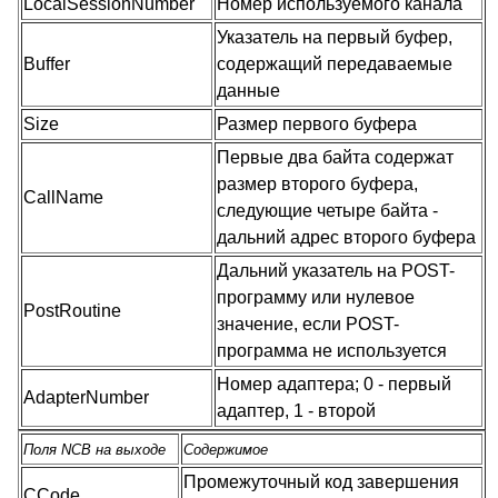
LocalSessionNumber
Номер используемого канала
Указатель на первый буфер,
Buffer
содержащий передаваемые
данные
Size
Размер первого буфера
Первые два байта содержат
размер второго буфера,
CallName
следующие четыре байта -
дальний адрес второго буфера
Дальний указатель на POST-
программу или нулевое
PostRoutine
значение, если POST-
программа не используется
Номер адаптера; 0 - первый
AdapterNumber
адаптер, 1 - второй
Поля NCB на выходе
Содержимое
Промежуточный код завершения
CCode