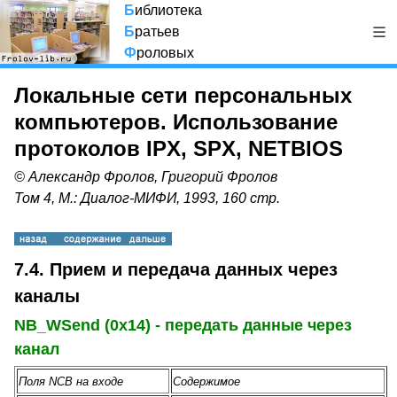
Б
иблиотека
Б
ратьев
Ф
роловых
Локальные сети персональных
компьютеров. Использование
протоколов IPX, SPX, NETBIOS
© Александр Фролов, Григорий Фролов
Том 4, М.: Диалог-МИФИ, 1993, 160 стр.
7.4. Прием и передача данных через
каналы
NB_WSend (0x14) - передать данные через
канал
Поля NCB на входе
Содержимое