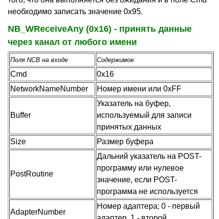
необходимо записать значение 0x95.
NB_WReceiveAny (0x16) - принять данные
через канал от любого имени
Поля NCB на входе
Содержимое
Cmd
0x16
NetworkNameNumber
Номер имени или 0xFF
Указатель на буфер,
Buffer
используемый для записи
принятых данных
Size
Размер буфера
Дальний указатель на POST-
программу или нулевое
PostRoutine
значение, если POST-
программа не используется
Номер адаптера; 0 - первый
AdapterNumber
адаптер, 1 - второй