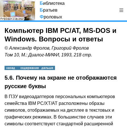
Б
иблиотека
Б
ратьев
Ф
роловых
Компьютер IBM PC/AT, MS-DOS и
Windows. Вопросы и ответы
© Александр Фролов, Григорий Фролов
Том 10, М.: Диалог-МИФИ, 1993, 218 стр.
5.6.
Почему на экране не отображаются
русские буквы
В ПЗУ видеоадаптеров персональных компьютеров
семейства IBM PC/XT/AT расположены образы
символов, отображаемых на дисплее в текстовых и
графических режимах. В большинстве случаев эти
символы соответствуют стандартной расширенной