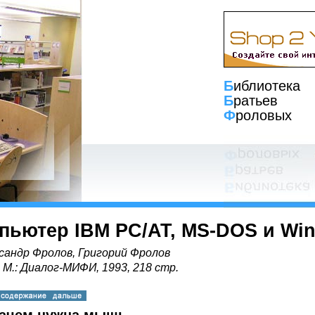
Б
иблиотека
Б
ратьев
Ф
роловых
пьютер IBM PC/AT, MS-DOS и Wi
сандр Фролов, Григорий Фролов
, М.: Диалог-МИФИ, 1993, 218 стр.