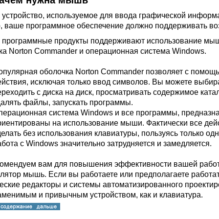
ачем нужна мышь
 устройство, используемое для ввода графической информац
 ваше программное обеспечение должно поддерживать во
 программные продукты поддерживают использование мыши
ка Norton Commander и операционная система Windows.
опулярная оболочка Norton Commander позволяет с помо
ействия, исключая только ввод символов. Вы можете выби
ереходить с диска на диск, просматривать содержимое катал
далять файлы, запускать программы.
перационная система Windows и все программы, предназна
риентированы на использование мыши. Фактически все дейс
делать без использования клавиатуры, пользуясь только од
абота с Windows значительно затрудняется и замедляется.
омендуем вам для повышения эффективности вашей работ
лятор мышь. Если вы работаете или предполагаете работать
еские редакторы и системы автоматизированного проектир
аменимым и привычным устройством, как и клавиатура.