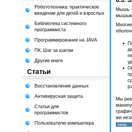
6.3.
З
Робототехника: практическое
Мышь -
введение для детей и взрослых
мышью,
Библиотека системного
Многие
программиста
оболоч
Программирование на JAVA
П
д
ПК. Шаг за шагом
п
Другие книги
у
О
Статьи
о
с
Восстановление данных
р
Антивирусная защита
Мы рек
манипу
Статьи для
графич
программистов
же нез
Пользователю компьютера