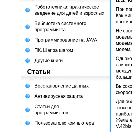
8.3.
К
Робототехника: практическое
При по
введение для детей и взрослых
Как ми
против
Библиотека системного
программиста
Не сов
модемы
Программирование на JAVA
модема
модем,
ПК. Шаг за шагом
Однако
Другие книги
слишко
Статьи
междун
больши
Восстановление данных
Высоко
скорос
Антивирусная защита
Для об
Статьи для
этом н
программистов
наибол
Желате
Пользователю компьютера
V.42bis