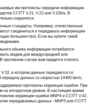
иваемые им протоколы передачи информации.
ртов CCITT V.21, V.22 или V.22bis. В
ельно сократится.
енные стандарты. Например, отечественные
смогут соединиться и передавать информацию
щее большинство). Если вы купите такой
 модемами.
ельного объема информации потребуется
овать модем для междугородней или
В противном случае вам придется платить
V.32, в котором данные передаются со
 передачу данных со скоростью 14400 бит/с.
поддерживал протоколы коррекции ошибок. При
м на аппаратном уровне. В настоящее время
токолов коррекции ошибок MNP4 и CCITT V.42.
жатие передаваемых данных - MNP5 или CCITT