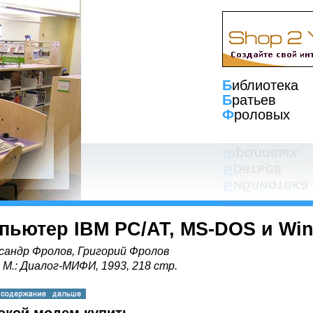
Б
иблиотека
Б
ратьев
Ф
роловых
пьютер IBM PC/AT, MS-DOS и Wi
сандр Фролов, Григорий Фролов
, М.: Диалог-МИФИ, 1993, 218 стр.