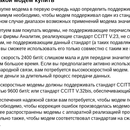
акой модем купить
купке модема в первую очередь надо определить поддерж
нимум необходимо, чтобы модем поддерживал один из станда
ном случае диапазон возможных применений модема значит
етуем вам покупать модемы, не поддерживающие перечисл
 фирмы Аналитик, реализующие стандарт CCITT V.23, не 
м, не поддерживающим данный стандарт (а таких подавляю
 вы сможете использовать его только совместно с таким же
 скорость 2400 бит/с слишком мала и для передачи значит
м большое время. Если вы предполагаете активно использ
ародной связи, вам потребуется высокоскоростной модем. 
е деньги за длительный процесс передачи данных.
скоростные модемы должны поддерживать стандарт CCITT 
тью 9600 бит/с или стандарт CCITT V.32bis, обеспечивающий
еспечения надежной связи вам потребуется, чтобы модем 
еобходимо, чтобы коррекция ошибок производилась модемо
ее распространены модемы с аппаратной реализацией про
льно также, чтобы модем соответствовал стандартам на с
.