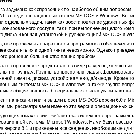
ение
ига задумана как справочник по наиболее общим вопросам,
AT в среде операционных систем MS-DOS и Windows. Вы мо
и отдельных задач, таких как восстановление удаленных ф
ционированного доступа, так и при выполнении целого ком
го диска и кончая установкой и русификацией MS-DOS и Wi
о, все проблемы аппаратного и программного обеспечения 
лее охватить их в одной книге невозможно. Однако привед
ого решения большинства ваших проблем.
ал в справочнике представлен в виде разделов, являющих
ены по группам. Группы вопросов или главы сформированы
ивной памяти, дискам, устройствам ввода/вывода. Кроме т
ионным системам MS-DOS и Windows, а также группа вопро
емые общие вопросы. Специальные ссылки указывают на 
ент написания книги вышли в свет MS-DOS версии 6.0 и Mic
ое, мы рассматриваем именно эти версии операционных си
едующих томах серии "Библиотека системного программист
ерационной системы Microsoft Windows. Нами будут рассмо
s версии 3.1 и приведены все сведения, необходимые для 