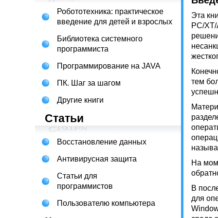
Введ
Робототехника: практическое
Эта кн
введение для детей и взрослых
PC/XT/
решени
Библиотека системного
несанк
программиста
жестко
Программирование на JAVA
Конечн
тем бо
ПК. Шаг за шагом
успешн
Другие книги
Матери
Статьи
раздел
операт
операц
Восстановление данных
называ
Антивирусная защита
На мом
обратн
Статьи для
программистов
В посл
для оп
Пользователю компьютера
Window