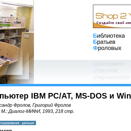
Б
иблиотека
Б
ратьев
Ф
роловых
пьютер IBM PC/AT, MS-DOS и Wi
сандр Фролов, Григорий Фролов
, М.: Диалог-МИФИ, 1993, 218 стр.