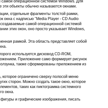
и самой операционной системой Windows. Для
е эти объекты обычно называются окнами.
зации, отдельные фрагменты толстой рамки,
 окна с надписью "Media Player - CD Audio
кна, создаваемые самой операционной системой
нии этих окон, оно просто указывает Windows,
енная рамкой. Эта область представляет собой
кна.
оторого используется дисковод CD-ROM,
ложением. Приложение само формирует рисунок
т ползунка, также сформированы приложением из
, которое ограничено сверху полосой меню
угих сторон. Можно создать такое окно, которое
элементов, таких как пиктограмма системного
го окна.
 фигуры и графические изображения, писать