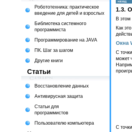
Робототехника: практическое
1.3. 
введение для детей и взрослых
В этом
Библиотека системного
Как эт
программиста
действ
Программирование на JAVA
Окна 
ПК. Шаг за шагом
С точк
может 
Другие книги
Наприм
Статьи
проигр
Восстановление данных
Антивирусная защита
Статьи для
программистов
Пользователю компьютера
С точк