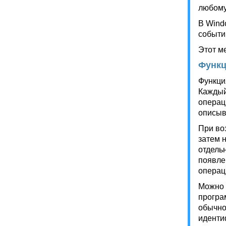
любому
В Wind
событи
Этот м
Функц
Функци
Каждый
операц
описыв
При во
затем 
отдель
появле
операц
Можно 
програ
обычно
иденти