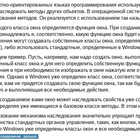
ктно-ориентированных языках программирования использует
наследовать методы других объектов. В операционной сис
ования методов. Он реализуется с использованием так наз
ждого класса окна определяется функция окна. При создании
принадлежать и, соответственно, какую функцию окна будет
ения могут создавать собственные классы окна, определяя 
), либо использовать стандартные, определенные в Window
ем пример. Пусть, например, нам надо создать окно, вып
енный класс окна и для него определить собственную функ
ния и при необходимости изображать в окне нажатую или от
ия. Однако в Windows уже определен класс окна, соответст
м, вам не придется создавать свою функцию окна, так как 
s и выполняющая все необходимые действия.
создаваемое вами окно может наследовать свойства уже со
ределяя уже имеющиеся в базовом классе методы. В этом 
зование механизма наследования значительно упрощает про
нства стандартных органов управления, таких, как кнопки, 
е Windows уже определены классы окон и все необходимые