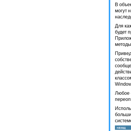
В объе
могут 
наслед
Для ка
будет 
Прилож
методы
Привед
собств
сообще
действ
классо
Window
Любое 
переоп
Исполь
больши
систем