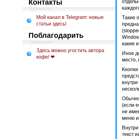
Контакты
отдель
каждог
Мой канал в Telegram: новые
Такие 
статьи здесь!
предна
(stopp
Поблагодарить
Window
какие 
Здесь можно угостить автора
Иное д
кофе! ❤
место,
Кнопки
предст
внутри
несколь
Обычно
(если 
не имее
меню и
Внутри
текст 