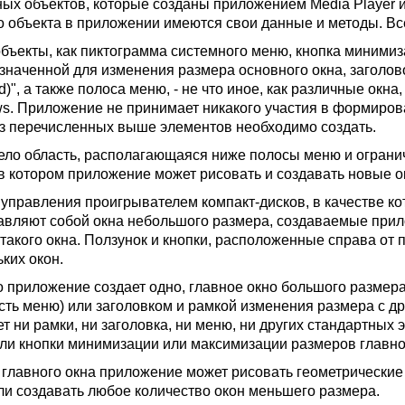
ных объектов, которые созданы приложением Media Player 
о объекта в приложении имеются свои данные и методы. Вс
объекты, как пиктограмма системного меню, кнопка миними
значенной для изменения размера основного окна, заголовок
ed)", а также полоса меню, - не что иное, как различные о
s. Приложение не принимает никакого участия в формирова
из перечисленных выше элементов необходимо создать.
ело область, располагающаяся ниже полосы меню и огранич
 в котором приложение может рисовать и создавать новые о
 управления проигрывателем компакт-дисков, в качестве к
авляют собой окна небольшого размера, создаваемые при
 такого окна. Ползунок и кнопки, расположенные справа о
ких окон.
 приложение создает одно, главное окно большого размера
есть меню) или заголовком и рамкой изменения размера с др
т ни рамки, ни заголовка, ни меню, ни других стандартных 
ли кнопки минимизации или максимизации размеров главно
 главного окна приложение может рисовать геометрические
или создавать любое количество окон меньшего размера.