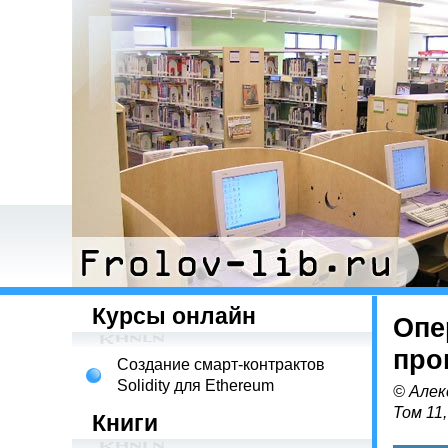
Курсы онлайн
Опе
про
Создание смарт-контрактов
Solidity для Ethereum
© Алек
Том 11
Книги