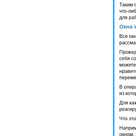
Таким 
что-ли
для раб
Окна 
Все ок
рассма
Провед
себя с
можете
нравит
переме
В опер
из кот
Для ка
реагир
Что это
Наприм
окном.