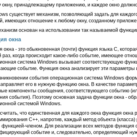
 окну, принадлежащему приложению, и каждое окно должно 
ows существует механизм, позволяющий задать для каждого
й, имеющих отношение к любому окну, созданному приложе
еханизм основан на использовании так называемой функции 
ия окна
я окна - это обыкновенная (почти) функция языка С, котора
 раз, когда происходит какое-либо событие, имеющее отнош
ионная система Windows вызывает соответствующую функц
ающие событие. Функция окна анализирует эти параметры 
зникновении события операционная система Windows фор
направляет его в нужную функцию окна. В качестве параме
ные компоненты сообщения, соответствующего событию (ил
ния события). Поэтому основная задача функции окна - об
ионной системой Windows.
считать, что единственная для каждого окна функция окна р
ммирования C++, напротив, каждый метод объекта (класса)
 функцией-членом. Для реализации всех методов функция о
фицирующий событие и, следовательно, определяющий нуж