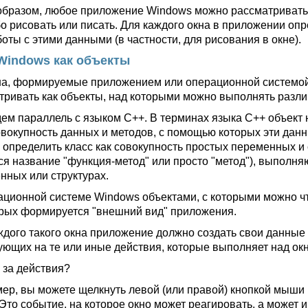
образом, любое приложение Windows можно рассматривать к
бо рисовать или писать. Для каждого окна в приложении о
оты с этими данными (в частности, для рисования в окне).
Windows как объекты
на, формируемые приложением или операционной системо
тривать как объекты, над которыми можно выполнять разл
ем параллель с языком C++. В терминах языка C++ объект 
овокупность данных и методов, с помощью которых эти да
 определить класс как совокупность простых переменных и 
ся название "функция-метод" или просто "метод"), выполня
нных или структурах.
ационной системе Windows объектами, с которыми можно что
орых формируется "внешний вид" приложения.
ждого такого окна приложение должно создать свои данные и
ующих на те или иные действия, которые выполняет над ок
 за действия?
ер, вы можете щелкнуть левой (или правой) кнопкой мыши 
 Это событие, на которое окно может реагировать, а может