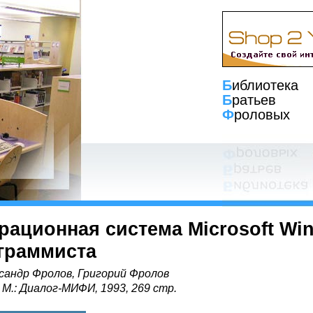
Б
иблиотека
Б
ратьев
Ф
роловых
рационная система Microsoft Win
граммиста
сандр Фролов, Григорий Фролов
, М.: Диалог-МИФИ, 1993, 269 стр.