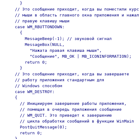
      }

    // Это сообщение приходит, когда вы поместили курс
    // мыши в область главного окна приложения и нажал
    // правую клавишу мыши

    case WM_RBUTTONDOWN:

      {

        MessageBeep(-1); // звуковой сигнал

        MessageBox(NULL,

          "Нажата правая клавиша мыши",

          "Сообщение", MB_OK | MB_ICONINFORMATION);

        return 0;

      }

    // Это сообщение приходит, когда вы завершаете

    // работу приложения стандартным для

    // Windows способом

    case WM_DESTROY:

    {

      // Инициируем завершение работы приложения,

      // помещая в очередь приложения сообщение

      // WM_QUIT. Это приведет к завершению

      // цикла обработки сообщений в функции WinMain

      PostQuitMessage(0);

      return 0;

    }
