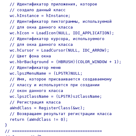
  // Идентификатор приложения, которое

  // создало данный класс

  wc.hInstance = hInstance;

  // Идентификатор пиктограммы, используемой

  // для окна данного класса

  wc.hIcon = LoadIcon(NULL, IDI_APPLICATION);

  // Идентификатор курсора, используемого

  // для окна данного класса

  wc.hCursor = LoadCursor(NULL, IDC_ARROW);

  // Цвет фона окна

  wc.hbrBackground = (HBRUSH)(COLOR_WINDOW + 1);

  // Идентификатор меню

  wc.lpszMenuName = (LPSTR)NULL;

  // Имя, которое присваивается создаваемому

  // классу и используется при создании

  // окон данного класса

  wc.lpszClassName = (LPSTR)szClassName;

  // Регистрация класса

  aWndClass = RegisterClass(&wc);

  // Возвращаем результат регистрации класса

  return (aWndClass != 0);

}

// =====================================
