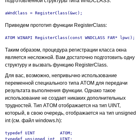
подготовленной структуры типа WNDCLASS:
aWndClass = RegisterClass(&wc);
Приведем прототип функции RegisterClass:
ATOM WINAPI RegisterClass(const WNDCLASS FAR* lpwc);
Таким образом, процедура регистрации класса окна
является несложной. Вам достаточно подготовить одну
структуру и вызвать функцию RegisterClass.
Для вас, возможно, непривычно использование
переменной специального типа ATOM для передачи
результата выполнения функции. Однако такое
использование не создает никаких дополнительных
трудностей. Тип ATOM отображается на тип UINT,
который, в свою очередь, отображается на тип unsigned
int (см. файл windows.h):
typedef UINT          ATOM;

typedef unsigned int  UINT;