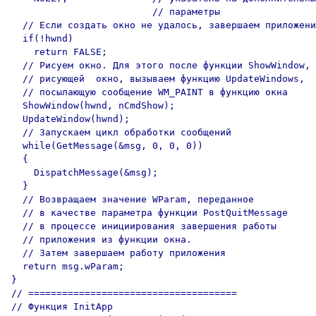
                         // параметры

  // Если создать окно не удалось, завершаем приложени
  if(!hwnd)

    return FALSE;

  // Рисуем окно. Для этого после функции ShowWindow,

  // рисующей  окно, вызываем функцию UpdateWindows,

  // посылающую сообщение WM_PAINT в функцию окна

  ShowWindow(hwnd, nCmdShow);

  UpdateWindow(hwnd);

  // Запускаем цикл обработки сообщений

  while(GetMessage(&msg, 0, 0, 0))

  {

    DispatchMessage(&msg);

  }

  // Возвращаем значение WParam, переданное

  // в качестве параметра функции PostQuitMessage

  // в процессе инициирования завершения работы

  // приложения из функции окна.

  // Затем завершаем работу приложения

  return msg.wParam;

}

// =====================================

// Функция InitApp
