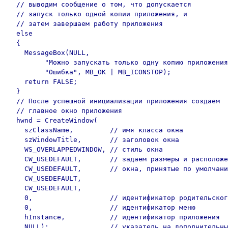
  // выводим сообщение о том, что допускается

  // запуск только одной копии приложения, и

  // затем завершаем работу приложения

  else

  {

    MessageBox(NULL,

         "Можно запускать только одну копию приложения
         "Ошибка", MB_OK | MB_ICONSTOP);

    return FALSE;

  }

  // После успешной инициализации приложения создаем

  // главное окно приложения

  hwnd = CreateWindow(

    szClassName,         // имя класса окна

    szWindowTitle,       // заголовок окна

    WS_OVERLAPPEDWINDOW, // стиль окна

    CW_USEDEFAULT,       // задаем размеры и расположе
    CW_USEDEFAULT,       // окна, принятые по умолчани
    CW_USEDEFAULT,

    CW_USEDEFAULT,

    0,                   // идентификатор родительског
    0,                   // идентификатор меню

    hInstance,           // идентификатор приложения

    NULL);               // указатель на дополнительны