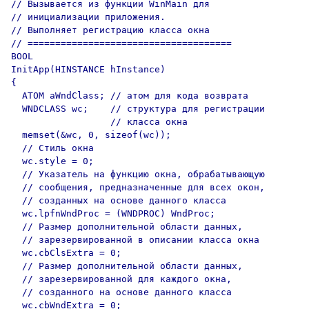
// Вызывается из функции WinMain для

// инициализации приложения.

// Выполняет регистрацию класса окна

// =====================================

BOOL

InitApp(HINSTANCE hInstance)

{

  ATOM aWndClass; // атом для кода возврата

  WNDCLASS wc;    // структура для регистрации

                  // класса окна

  memset(&wc, 0, sizeof(wc));

  // Стиль окна

  wc.style = 0;

  // Указатель на функцию окна, обрабатывающую

  // сообщения, предназначенные для всех окон,

  // созданных на основе данного класса

  wc.lpfnWndProc = (WNDPROC) WndProc;

  // Размер дополнительной области данных,

  // зарезервированной в описании класса окна

  wc.cbClsExtra = 0;

  // Размер дополнительной области данных,

  // зарезервированной для каждого окна,

  // созданного на основе данного класса

  wc.cbWndExtra = 0;
