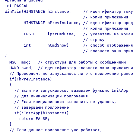
#pragma argsused

int PASCAL

WinMain(HINSTANCE hInstance,     // идентификатор теку
                                 // копии приложения

        HINSTANCE hPrevInstance, // идентификатор пред
                                 // копии приложения

        LPSTR     lpszCmdLine,   // указатель на коман
                                 // строку

        int       nCmdShow)      // способ отображения

                                 // главного окна прил
{

  MSG  msg;   // структура для работы с сообщениями

  HWND hwnd;  // идентификатор главного окна приложени
  // Проверяем, не запускалось ли это приложение ранее
  if(!hPrevInstance)

  {

    // Если не запускалось, вызываем функцию InitApp

    // для инициализации приложения.

    // Если инициализацию выполнить не удалось,

    // завершаем приложение

    if(!InitApp(hInstance))

      return FALSE;

  }

  // Если данное приложение уже работает,
