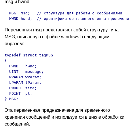
msg и hwnd:
  MSG  msg;   // структура для работы с сообщениями

  HWND hwnd;  // идентификатор главного окна приложени
Переменная msg представляет собой структуру типа
MSG, описанную в файле windows.h следующим
образом:
typedef struct tagMSG

{

  HWND   hwnd;

  UINT   message;

  WPARAM wParam;

  LPARAM lParam;

  DWORD  time;

  POINT  pt;

} MSG;
Эта переменная предназначена для временного
хранения сообщений и используется в цикле обработки
сообщений.