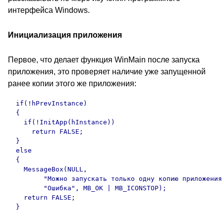
интерфейса Windows.
Инициализация приложения
Первое, что делает функция WinMain после запуска
приложения, это проверяет наличие уже запущенной
ранее копии этого же приложения:
  if(!hPrevInstance)

  {

    if(!InitApp(hInstance))

      return FALSE;

  }

  else

  {

    MessageBox(NULL,

         "Можно запускать только одну копию приложения
         "Ошибка", MB_OK | MB_ICONSTOP);

    return FALSE;

  }