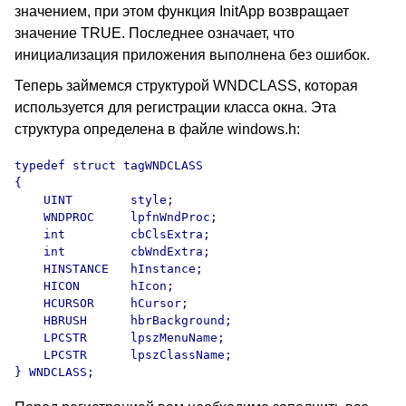
значением, при этом функция InitApp возвращает
значение TRUE. Последнее означает, что
инициализация приложения выполнена без ошибок.
Теперь займемся структурой WNDCLASS, которая
используется для регистрации класса окна. Эта
структура определена в файле windows.h:
typedef struct tagWNDCLASS

{

    UINT        style;

    WNDPROC     lpfnWndProc;

    int         cbClsExtra;

    int         cbWndExtra;

    HINSTANCE   hInstance;

    HICON       hIcon;

    HCURSOR     hCursor;

    HBRUSH      hbrBackground;

    LPCSTR      lpszMenuName;

    LPCSTR      lpszClassName;

} WNDCLASS;