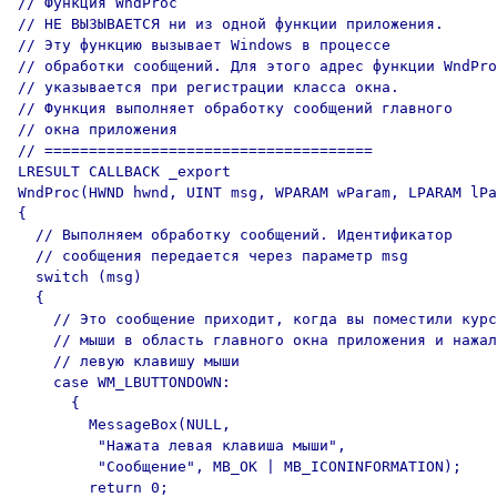
// Функция WndProc

// НЕ ВЫЗЫВАЕТСЯ ни из одной функции приложения.

// Эту функцию вызывает Windows в процессе

// обработки сообщений. Для этого адрес функции WndPro
// указывается при регистрации класса окна.

// Функция выполняет обработку сообщений главного

// окна приложения

// =====================================

LRESULT CALLBACK _export

WndProc(HWND hwnd, UINT msg, WPARAM wParam, LPARAM lPa
{

  // Выполняем обработку сообщений. Идентификатор

  // сообщения передается через параметр msg 

  switch (msg)

  {

    // Это сообщение приходит, когда вы поместили курс
    // мыши в область главного окна приложения и нажал
    // левую клавишу мыши

    case WM_LBUTTONDOWN:

      {

        MessageBox(NULL,

         "Нажата левая клавиша мыши",

         "Сообщение", MB_OK | MB_ICONINFORMATION);

        return 0;
