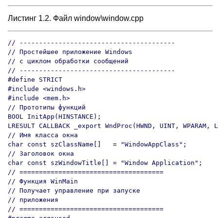
Листинг 1.2. Файл window\window.cpp
// ----------------------------------------

// Простейшее приложение Windows

// с циклом обработки сообщений

// ----------------------------------------

#define STRICT

#include <windows.h>

#include <mem.h>

// Прототипы функций

BOOL InitApp(HINSTANCE);

LRESULT CALLBACK _export WndProc(HWND, UINT, WPARAM, L
// Имя класса окна        

char const szClassName[]   = "WindowAppClass";

// Заголовок окна

char const szWindowTitle[] = "Window Application";

// =====================================

// Функция WinMain

// Получает управление при запуске

// приложения

// =====================================
