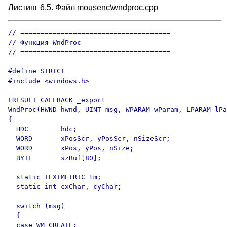
Листинг 6.5. Файл mousenc\wndproc.cpp
// =====================================

// Функция WndProc

// =====================================

#define STRICT

#include <windows.h>

LRESULT CALLBACK _export

WndProc(HWND hwnd, UINT msg, WPARAM wParam, LPARAM lPa
{

  HDC        hdc;

  WORD       xPosScr, yPosScr, nSizeScr;

  WORD       xPos, yPos, nSize;

  BYTE       szBuf[80];

  static TEXTMETRIC tm;

  static int cxChar, cyChar;

  switch (msg)

  {

  case WM_CREATE:
