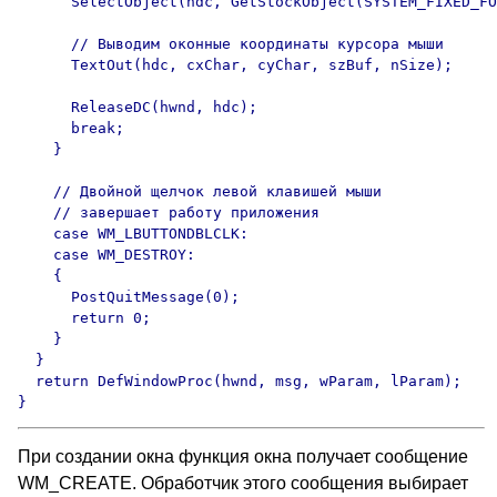
      SelectObject(hdc, GetStockObject(SYSTEM_FIXED_FO
      // Выводим оконные координаты курсора мыши

      TextOut(hdc, cxChar, cyChar, szBuf, nSize);

      ReleaseDC(hwnd, hdc);

      break;

    }

    // Двойной щелчок левой клавишей мыши

    // завершает работу приложения

    case WM_LBUTTONDBLCLK:

    case WM_DESTROY:

    {

      PostQuitMessage(0);

      return 0;

    }

  }

  return DefWindowProc(hwnd, msg, wParam, lParam);

}
При создании окна функция окна получает сообщение
WM_CREATE. Обработчик этого сообщения выбирает