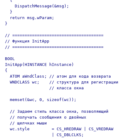
  {

    DispatchMessage(&msg);

  }

  return msg.wParam;

}

// =====================================

// Функция InitApp

// =====================================

BOOL

InitApp(HINSTANCE hInstance)

{

  ATOM aWndClass; // атом для кода возврата

  WNDCLASS wc;    // структура для регистрации

                  // класса окна

  memset(&wc, 0, sizeof(wc));

  // Задаем стиль класса окна, позволяющий

  // получать сообщения о двойных

  // щелчках мыши

  wc.style         = CS_HREDRAW | CS_VREDRAW

                   | CS_DBLCLKS;
