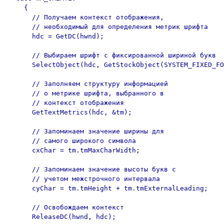
    {

      // Получаем контекст отображения,

      // необходимый для определения метрик шрифта

      hdc = GetDC(hwnd);

      // Выбираем шрифт с фиксированной шириной букв

      SelectObject(hdc, GetStockObject(SYSTEM_FIXED_FO
      // Заполняем структуру информацией

      // о метрике шрифта, выбранного в

      // контекст отображения

      GetTextMetrics(hdc, &tm);

      // Запоминаем значение ширины для

      // самого широкого символа

      cxChar = tm.tmMaxCharWidth;

      // Запоминаем значение высоты букв с

      // учетом межстрочного интервала

      cyChar = tm.tmHeight + tm.tmExternalLeading;

      // Освобождаем контекст

      ReleaseDC(hwnd, hdc);
