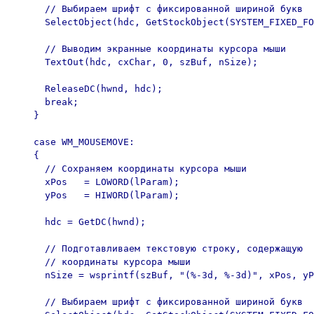
      // Выбираем шрифт с фиксированной шириной букв

      SelectObject(hdc, GetStockObject(SYSTEM_FIXED_FO
      // Выводим экранные координаты курсора мыши

      TextOut(hdc, cxChar, 0, szBuf, nSize);

      ReleaseDC(hwnd, hdc);

      break;

    }

    case WM_MOUSEMOVE:

    {

      // Сохраняем координаты курсора мыши

      xPos   = LOWORD(lParam);

      yPos   = HIWORD(lParam);

      hdc = GetDC(hwnd);

      // Подготавливаем текстовую строку, содержащую

      // координаты курсора мыши

      nSize = wsprintf(szBuf, "(%-3d, %-3d)", xPos, yP
      // Выбираем шрифт с фиксированной шириной букв
