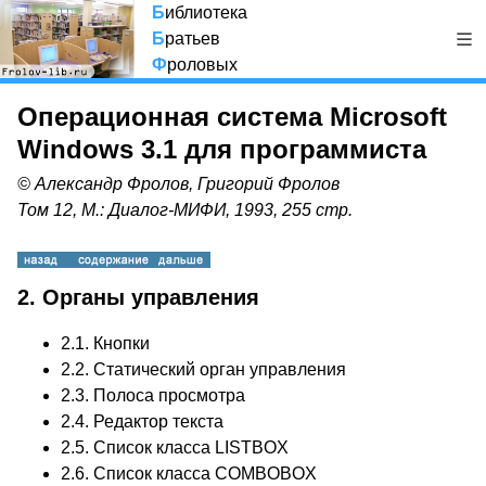
Б
иблиотека
Б
ратьев
Ф
роловых
Операционная система Microsoft
Windows 3.1 для программиста
© Александр Фролов, Григорий Фролов
Том 12, М.: Диалог-МИФИ, 1993, 255 стр.
2. Органы управления
2.1.
Кнопки
2.2.
Статический орган управления
2.3.
Полоса просмотра
2.4.
Редактор текста
2.5.
Список класса LISTBOX
2.6.
Список класса COMBOBOX