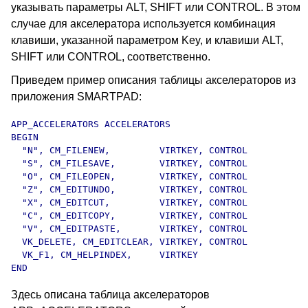
указывать параметры ALT, SHIFT или CONTROL. В этом
случае для акселератора используется комбинация
клавиши, указанной параметром Key, и клавиши ALT,
SHIFT или CONTROL, соответственно.
Приведем пример описания таблицы акселераторов из
приложения SMARTPAD:
APP_ACCELERATORS ACCELERATORS 

BEGIN

  "N", CM_FILENEW,         VIRTKEY, CONTROL

  "S", CM_FILESAVE,        VIRTKEY, CONTROL

  "O", CM_FILEOPEN,        VIRTKEY, CONTROL

  "Z", CM_EDITUNDO,        VIRTKEY, CONTROL

  "X", CM_EDITCUT,         VIRTKEY, CONTROL

  "C", CM_EDITCOPY,        VIRTKEY, CONTROL

  "V", CM_EDITPASTE,       VIRTKEY, CONTROL

  VK_DELETE, CM_EDITCLEAR, VIRTKEY, CONTROL

  VK_F1, CM_HELPINDEX,     VIRTKEY

END
Здесь описана таблица акселераторов