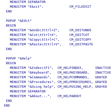
   MENUITEM SEPARATOR

   MENUITEM "E&xit",             CM_FILEEXIT

 END

 POPUP "&Edit"

 BEGIN

   MENUITEM "&Undo\tCtrl+Z",     CM_EDITUNDO

   MENUITEM "&Cut\tCtrl+X",      CM_EDITCUT

   MENUITEM "&Copy\tCtrl+C",     CM_EDITCOPY

   MENUITEM "&Paste\tCtrl+V",    CM_EDITPASTE

 END

 POPUP "&Help"

 BEGIN

   MENUITEM "&Index\tF1",  CM_HELPINDEX,      INACTIVE

   MENUITEM "&Keyboard",   CM_HELPKEYBOARD,   INACTIVE

   MENUITEM "&Commands",   CM_HELPCOMMANDS,   GRAYED

   MENUITEM "&Procedures", CM_HELPPROCEDURES, GRAYED

   MENUITEM "&Using help", CM_HELPUSING_HELP, GRAYED

   MENUITEM SEPARATOR

   MENUITEM "&About...",   CM_HELPABOUT

 END

END