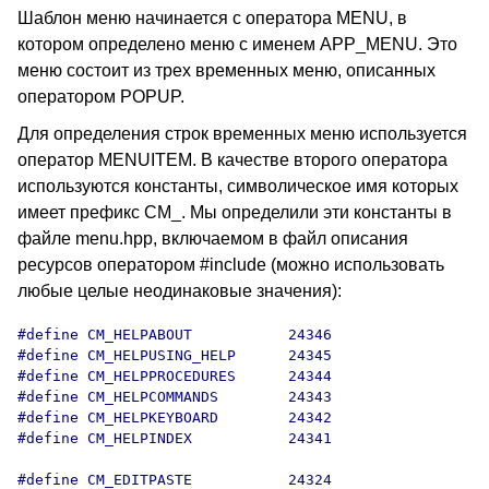
Шаблон меню начинается с оператора MENU, в
котором определено меню с именем APP_MENU. Это
меню состоит из трех временных меню, описанных
оператором POPUP.
Для определения строк временных меню используется
оператор MENUITEM. В качестве второго оператора
используются константы, символическое имя которых
имеет префикс CM_. Мы определили эти константы в
файле menu.hpp, включаемом в файл описания
ресурсов оператором #include (можно использовать
любые целые неодинаковые значения):
#define CM_HELPABOUT           24346

#define CM_HELPUSING_HELP      24345

#define CM_HELPPROCEDURES      24344

#define CM_HELPCOMMANDS        24343

#define CM_HELPKEYBOARD        24342

#define CM_HELPINDEX           24341

#define CM_EDITPASTE           24324
