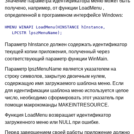
Значение параметра идентификатора меню может быть
получено, например, от функции LoadMenu ,
определенной в программном интерфейсе Windows:
HMENU WINAPI LoadMenu(HINSTANCE hInstance, 

   LPCSTR lpszMenuName);
Параметр hInstance должен содержать идентификатор
текущей копии приложения, полученный через
соответствующий параметр функции WinMain.
Параметр lpszMenuName является указателем на
строку символов, закрытую двоичным нулем,
содержащую имя загружаемого шаблона меню. Если
для идентификации шаблона меню используется целое
число, необходимо сформировать этот указатель при
помощи макрокоманды MAKEINTRESOURCE.
Функция LoadMenu возвращает идентификатор
загруженного меню или NULL при ошибке.
Перед завершением своей работы приложение должно