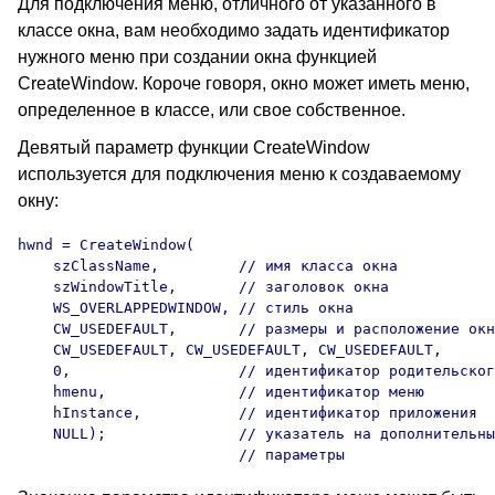
Для подключения меню, отличного от указанного в
классе окна, вам необходимо задать идентификатор
нужного меню при создании окна функцией
CreateWindow. Короче говоря, окно может иметь меню,
определенное в классе, или свое собственное.
Девятый параметр функции CreateWindow
используется для подключения меню к создаваемому
окну:
hwnd = CreateWindow(

    szClassName,         // имя класса окна

    szWindowTitle,       // заголовок окна

    WS_OVERLAPPEDWINDOW, // стиль окна

    CW_USEDEFAULT,       // размеры и расположение окн
    CW_USEDEFAULT, CW_USEDEFAULT, CW_USEDEFAULT,      

    0,                   // идентификатор родительског
    hmenu,               // идентификатор меню

    hInstance,           // идентификатор приложения

    NULL);               // указатель на дополнительны
                         // параметры