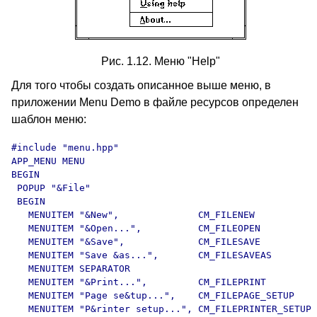
Рис. 1.12. Меню "Help"
Для того чтобы создать описанное выше меню, в
приложении Menu Demo в файле ресурсов определен
шаблон меню:
#include "menu.hpp"

APP_MENU MENU 

BEGIN

 POPUP "&File"

 BEGIN

   MENUITEM "&New",              CM_FILENEW

   MENUITEM "&Open...",          CM_FILEOPEN

   MENUITEM "&Save",             CM_FILESAVE

   MENUITEM "Save &as...",       CM_FILESAVEAS

   MENUITEM SEPARATOR

   MENUITEM "&Print...",         CM_FILEPRINT

   MENUITEM "Page se&tup...",    CM_FILEPAGE_SETUP

   MENUITEM "P&rinter setup...", CM_FILEPRINTER_SETUP
