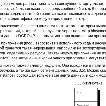
(task) можно рассматривать как совокупность виртуального 
сора, глобальная память, очередь сообщений и т. д. В опе
нных задач, в которой хранится вся относящаяся к задаче
ения, идентификатор модуля приложения и т. д.
приложения (instance) является контекстом, в котором вы
приложения, который вы получаете через параметр hInstan
та данных DGROUP, используемого при выполнении програ
 приложения (module) состоит из исполнимого кода и ресур
рой хранится такая информация, как ссылки на экспортиру
тов, содержащих ресурсы. Так как модуль приложения не из
ются), все запущенные копии одного приложения могут им 
блиотека также является модулем. Она находится в памяти
ресурсы, а так же один сегмент данных (рис. 3.5). Можно ск
instance), состоящая только из сегмента данных, и один мод