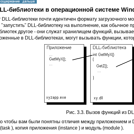
DLL-библиотеки в операционной системе Wi
 DLL-библиотеки почти идентичен формату загрузочного м
 "запустить" DLL-библиотеку на выполнение, как обычное пр
блиотек другое - они служат хранилищем функций, вызыва
оженные в DLL-библиотеках, могут вызывать функции, которы
Рис. 3.3. Вызов функций из D
го чтобы вам были понятны отличия между приложением и D
(task ), копия приложения (instance ) и модуль (module ).