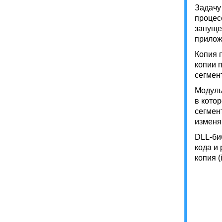
Задачу 
процес
запуще
прилож
Копия 
копии 
сегмен
Модуль
в кото
сегмен
изменя
DLL-би
кода и 
копия (