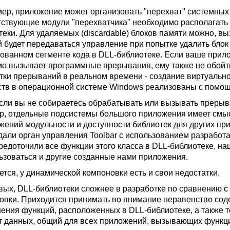
ер, приложение может организовать "перехват" системных
тствующие модули "перехватчика" необходимо располагать
теки. Для удаляемых (discardable) блоков памяти можно, вы
й будет передаваться управление при попытке удалить блок
ованном сегменте кода в DLL-библиотеке. Если ваше при
мо вызывает программные прерывания, ему также не обойт
тки прерываний в реальном времени - создание виртуально
ств в операционной системе Windows реализованы с помощ
сли вы не собираетесь обрабатывать или вызывать прерыв
р, отдельные подсистемы большого приложения имеет смыс
жений модульности и доступности библиотек для других 
дали орган управления Toolbar с использованием разработа
редоточили все функции этого класса в DLL-библиотеке, н
ьзоваться и другие созданные нами приложения.
ется, у динамической компоновки есть и свои недостатки.
вых, DLL-библиотеки сложнее в разработке по сравнению 
овки. Приходится принимать во внимание неравенство сод
ения функций, расположенных в DLL-библиотеке, а также т
т данных, общий для всех приложений, вызывающих функци