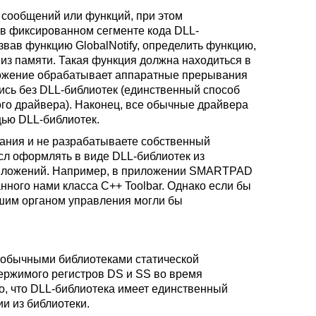
 сообщений или функций, при этом
 в фиксированном сегменте кода DLL-
звав функцию GlobalNotify, определить функцию,
 из памяти. Такая функция должна находиться в
ложение обрабатывает аппаратные прерывания
ись без DLL-библиотек (единственный способ
го драйвера). Наконец, все обычные драйвера
ью DLL-библиотек.
ания и не разрабатываете собственный
л оформлять в виде DLL-библиотек из
приложений. Например, в приложении SMARTPAD
нного нами класса С++ Toolbar. Однако если бы
ашим органом управления могли бы
с обычными библиотеками статической
ержимого регистров DS и SS во время
о, что DLL-библиотека имеет единственный
и из библиотеки.