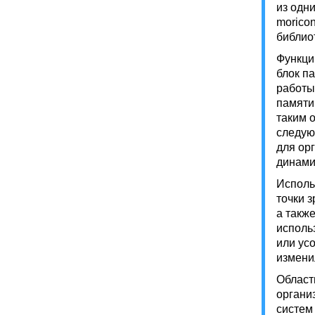
из одн
morico
библио
Функци
блок п
работы
памяти
таким 
следую
для ор
динами
Исполь
точки 
а такж
исполь
или ус
измени
Област
органи
систем