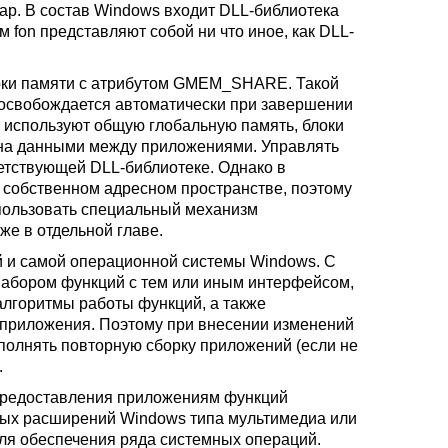
map. В состав Windows входит DLL-библиотека
м fon представляют собой ни что иное, как DLL-
блоки памяти с атрибутом GMEM_SHARE. Такой
 освобождается автоматически при завершении
я используют общую глобальную память, блоки
на данными между приложениями. Управлять
етствующей DLL-библиотеке. Однако в
 собственном адресном пространстве, поэтому
пользовать специальный механизм
е в отдельной главе.
 и самой операционной системы Windows. С
набором функций с тем или иным интерфейсом,
 алгоритмы работы функций, а также
 приложения. Поэтому при внесении изменений
полнять повторную сборку приложений (если не
.
предоставления приложениям функций
ных расширений Windows типа мультимедиа или
ля обеспечения ряда системных операций.