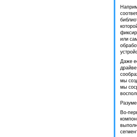
Наприм
соотве
библио
которо
фиксир
или са
обрабо
устрой
Даже е
драйве
сообра
мы соз
мы сос
воспол
Разуме
Во-пер
компон
выполн
сегмен