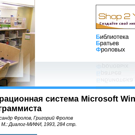
Б
иблиотека
Б
ратьев
Ф
роловых
рационная система Microsoft Win
граммиста
сандр Фролов, Григорий Фролов
, М.: Диалог-МИФИ, 1993, 284 стр.