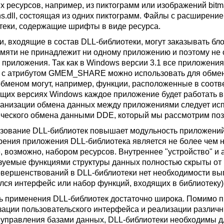
их ресурсов, например, из пиктограмм или изображений bit
ns.dll, состоящая из одних пиктограмм. Файлы с расширение
теки, содержащие шрифты в виде ресурса.
и, входящие в состав DLL-библиотеки, могут заказывать 
амяти не принадлежит ни одному приложению и поэтому не
 приложения. Так как в Windows версии 3.1 все приложени
 с атрибутом GMEM_SHARE можно использовать для обме
обменом могут, например, функции, расположенные в соотв
щих версиях Windows каждое приложение будет работать в
ганизации обмена данных между приложениями следует ис
ческого обмена данными DDE, который мы рассмотрим позж
зование DLL-библиотек повышает модульность приложений
зрения приложения DLL-библиотека является не более чем 
е, возможно, набором ресурсов. Внутреннее "устройство" и
зуемые функциями структуры данных полностью скрыты от
овершенствований в DLL-библиотеки нет необходимости вы
лся интерфейс или набор функций, входящих в библиотеку)
ь применения DLL-библиотек достаточно широка. Помимо 
зации пользовательского интерфейса и реализации различ
 управления базами данных, DLL-библиотеки необходимы д