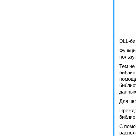
DLL-би
Функци
пользу
Тем не
библиот
помощь
библио
данных
Для че
Прежде
библио
С помо
распол