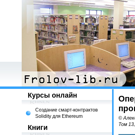
Курсы онлайн
Опе
про
Создание смарт-контрактов
Solidity для Ethereum
© Алек
Том 13
Книги