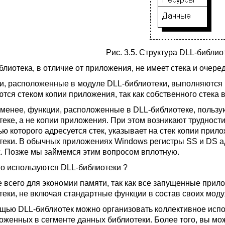
Рис. 3.5. Структура DLL-библио
блиотека, в отличие от приложения, не имеет стека и очере
и, расположенные в модуле DLL-библиотеки, выполняются в
ются стеком копии приложения, так как собственного стека 
 менее, функции, расположенные в DLL-библиотеке, польз
еке, а не копии приложения. При этом возникают трудности,
ю которого адресуется стек, указывает на стек копии прило
теки. В обычных приложениях Windows регистры SS и DS ад
. Позже мы займемся этим вопросом вплотную.
го используются DLL-библиотеки ?
 всего для экономии памяти, так как все запущенные прил
теки, не включая стандартные функции в состав своих моду
щью DLL-библиотек можно организовать коллективное испо
оженных в сегменте данных библиотеки. Более того, вы мож