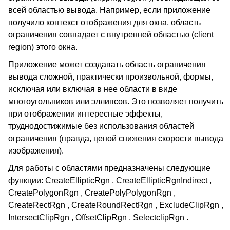
всей областью вывода. Например, если приложение
получило контекст отображения для окна, область
ограничения совпадает с внутренней областью (client
region) этого окна.
Приложение может создавать область ограничения
вывода сложной, практически произвольной, формы,
исключая или включая в нее области в виде
многоугольников или эллипсов. Это позволяет получить
при отображении интересные эффекты,
труднодостижимые без использования областей
ограничения (правда, ценой снижения скорости вывода
изображения).
Для работы с областями предназначены следующие
функции: CreateEllipticRgn , CreateEllipticRgnIndirect ,
CreatePolygonRgn , CreatePolyPolygonRgn ,
CreateRectRgn , CreateRoundRectRgn , ExcludeClipRgn ,
IntersectClipRgn , OffsetClipRgn , SelectclipRgn .