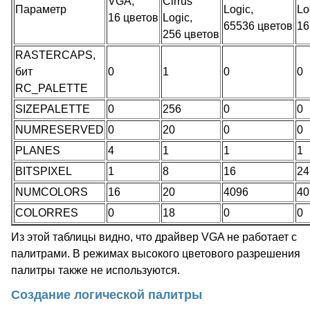
VGA,
Cirrus
Параметр
Logic,
Lo
16 цветов
Logic,
65536 цветов
16
256 цветов
RASTERCAPS,
бит
0
1
0
0
RC_PALETTE
SIZEPALETTE
0
256
0
0
NUMRESERVED
0
20
0
0
PLANES
4
1
1
1
BITSPIXEL
1
8
16
24
NUMCOLORS
16
20
4096
40
COLORRES
0
18
0
0
Из этой таблицы видно, что драйвер VGA не работает с
палитрами. В режимах высокого цветового разрешения
палитры также не используются.
Создание логической палитры