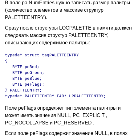
В поле palNumEntries нужно записать размер палитры
(количество элементов в массиве структур
PALETTEENTRY).
Сразу после структуры LOGPALETTE в памяти должен
следовать массив структур PALETTEENTRY,
описывающих содержимое палитры:
typedef struct tagPALETTEENTRY

{

   BYTE peRed;

   BYTE peGreen;

   BYTE peBlue;

   BYTE peFlags;

} PALETTEENTRY;

typedef PALETTEENTRY FAR* LPPALETTEENTRY;
Поле peFlags определяет тип элемента палитры и
может иметь значения NULL, PC_EXPLICIT ,
PC_NOCOLLAPSE и PC_RESERVED .
Если поле peFlags содержит значение NULL, в полях