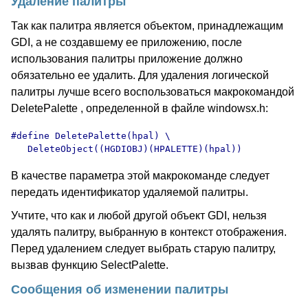
Удаление палитры
Так как палитра является объектом, принадлежащим
GDI, а не создавшему ее приложению, после
использования палитры приложение должно
обязательно ее удалить. Для удаления логической
палитры лучше всего воспользоваться макрокомандой
DeletePalette , определенной в файле windowsx.h:
#define DeletePalette(hpal) \

   DeleteObject((HGDIOBJ)(HPALETTE)(hpal))
В качестве параметра этой макрокоманде следует
передать идентификатор удаляемой палитры.
Учтите, что как и любой другой объект GDI, нельзя
удалять палитру, выбранную в контекст отображения.
Перед удалением следует выбрать старую палитру,
вызвав функцию SelectPalette.
Сообщения об изменении палитры