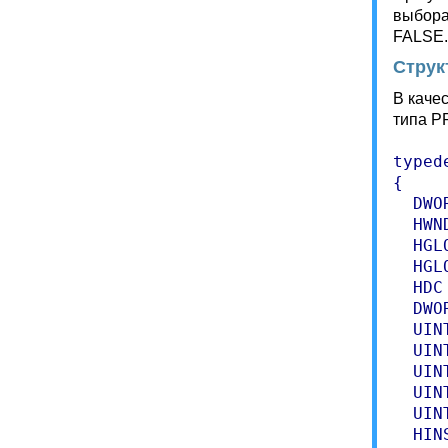
выбора
FALSE.
Струк
В каче
типа P
typed
{

  DWO
  HWN
  HGL
  HGL
  HDC
  DWO
  UIN
  UIN
  UIN
  UIN
  UIN
  HIN