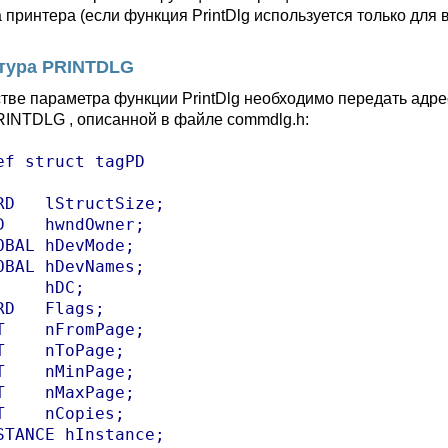
 принтера (если функция PrintDlg используется только для
тура PRINTDLG
стве параметра функции PrintDlg необходимо передать адр
RINTDLG , описанной в файле commdlg.h:
ef struct tagPD

RD   lStructSize;

D    hwndOwner;

OBAL hDevMode;

OBAL hDevNames;

     hDC;

RD   Flags;

T    nFromPage;

T    nToPage;

T    nMinPage;

T    nMaxPage;

T    nCopies;

STANCE hInstance;
