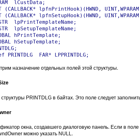
RAM  lCustData;

T (CALLBACK* lpfnPrintHook)(HWND, UINT,WPARAM,
T (CALLBACK* lpfnSetupHook)(HWND, UINT,WPARAM,
STR  lpPrintTemplateName;

STR  lpSetupTemplateName;

OBAL hPrintTemplate;

OBAL hSetupTemplate;

TDLG;

ef PRINTDLG  FAR* LPPRINTDLG;
трим назначение отдельных полей этой структуры.
Size
 структуры PRINTDLG в байтах. Это поле следует заполнить
wner
фикатор окна, создавшего диалоговую панель. Если в пол
wndOwner можно указать NULL.