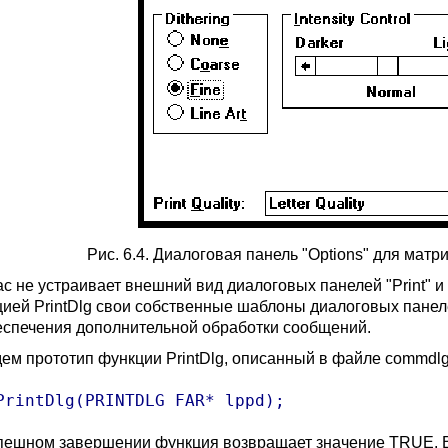
Рис. 6.4. Диалоговая панель "Options" для мат
с не устраивает внешний вид диалоговых панелей "Print" и 
цией PrintDlg свои собственные шаблоны диалоговых пане
еспечения дополнительной обработки сообщений.
ем прототип функции PrintDlg, описанный в файле commdlg
PrintDlg(PRINTDLG FAR* lppd);
пешном завершении функция возвращает значение TRUE. В