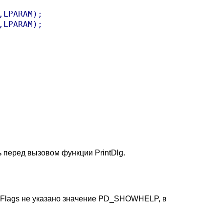
LPARAM);

LPARAM);

 перед вызовом функции PrintDlg.
е Flags не указано значение PD_SHOWHELP, в