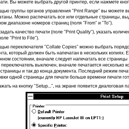
ати. Вы можете выбрать другой принтер, если нажмете кнопку
щью группы органов управления "Print Range" вы можете в
атаны. Можно распечатать все или отдельные страницы, вы
ом диапазоне номеров страниц (поля "From" и "To").
адать качество печати (поле "Print Quality"), указать колич
ле "Print to File").
щью переключателя "Collate Copies" можно выбрать порядо
нта, который должен быть напечатан в нескольких копиях. 
нном состоянии, вначале следует напечатать все страницы п
т переключатель выключен, вначале печатается несколько к
 страницы и так до конца документа. Последний режим печа
овки одной страницы для печати больше времени печати го
жать на кнопку "Setup...", на экране появится диалоговая пане