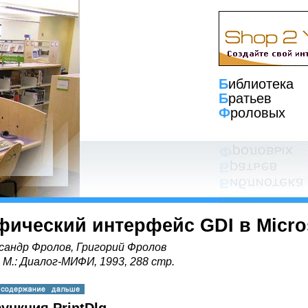
Б
иблиотека
Б
ратьев
Ф
роловых
фический интерфейс GDI в Micro
сандр Фролов, Григорий Фролов
, М.: Диалог-МИФИ, 1993, 288 стр.