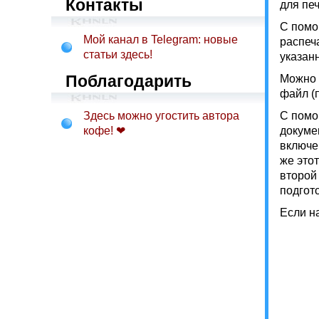
Контакты
для печ
С помо
Мой канал в Telegram: новые
распеч
статьи здесь!
указанн
Поблагодарить
Можно з
файл (по
Здесь можно угостить автора
С помо
кофе! ❤
докуме
включе
же это
второй
подгот
Если на