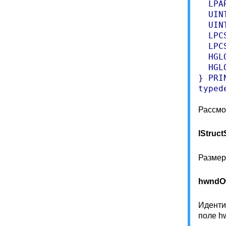
  LPA
  UIN
  UIN
  LPC
  LPC
  HGL
  HGL
} PRIN
typed
Рассмо
lStruct
Размер
hwndO
Иденти
поле h