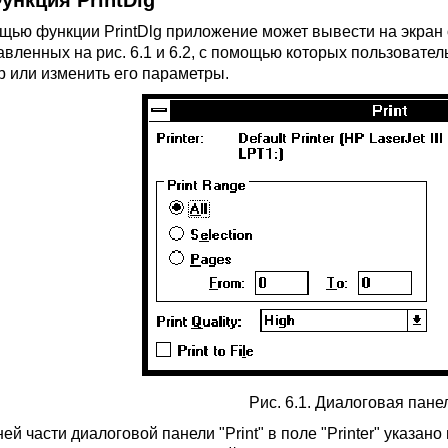
Функция PrintDlg
щью функции PrintDlg приложение может вывести на экран 
авленных на рис. 6.1 и 6.2, с помощью которых пользовате
р или изменить его параметры.
Рис. 6.1. Диалоговая панел
ей части диалоговой панели "Print" в поле "Printer" указан