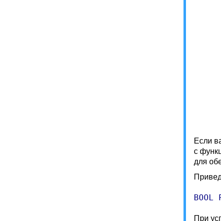
Если ва
с функ
для об
Привед
BOOL 
При ус