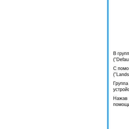
В груп
("Defau
С помо
("Land
Группа
устройс
Нажав 
помощи 