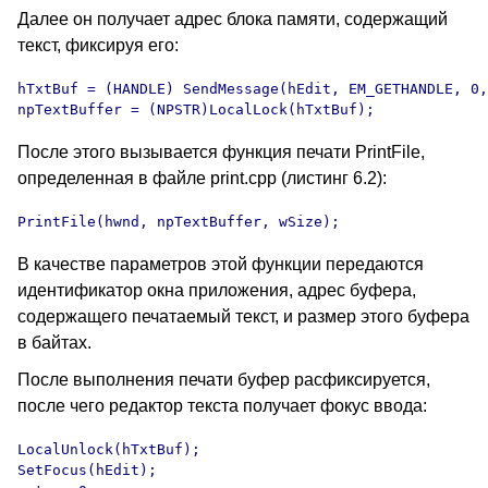
Далее он получает адрес блока памяти, содержащий
текст, фиксируя его:
hTxtBuf = (HANDLE) SendMessage(hEdit, EM_GETHANDLE, 0,
npTextBuffer = (NPSTR)LocalLock(hTxtBuf);
После этого вызывается функция печати PrintFile,
определенная в файле print.cpp (листинг 6.2):
PrintFile(hwnd, npTextBuffer, wSize);
В качестве параметров этой функции передаются
идентификатор окна приложения, адрес буфера,
содержащего печатаемый текст, и размер этого буфера
в байтах.
После выполнения печати буфер расфиксируется,
после чего редактор текста получает фокус ввода:
LocalUnlock(hTxtBuf);

SetFocus(hEdit);
