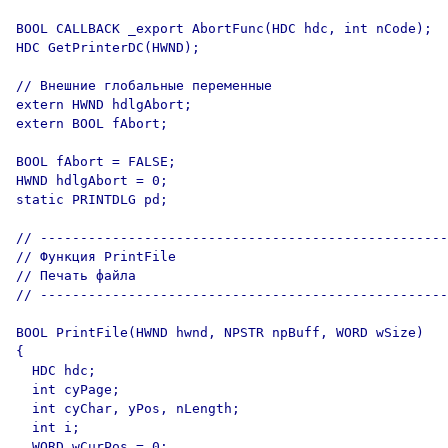
BOOL CALLBACK _export AbortFunc(HDC hdc, int nCode);

HDC GetPrinterDC(HWND);

// Внешние глобальные переменные 

extern HWND hdlgAbort;

extern BOOL fAbort;

BOOL fAbort = FALSE;

HWND hdlgAbort = 0;

static PRINTDLG pd;

// ---------------------------------------------------
// Функция PrintFile

// Печать файла

// ---------------------------------------------------
BOOL PrintFile(HWND hwnd, NPSTR npBuff, WORD wSize)

{

  HDC hdc;

  int cyPage;

  int cyChar, yPos, nLength;

  int i;

  WORD wCurPos = 0;
