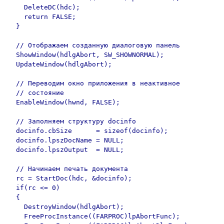
    DeleteDC(hdc);

    return FALSE;

  }

  // Отображаем созданную диалоговую панель

  ShowWindow(hdlgAbort, SW_SHOWNORMAL);

  UpdateWindow(hdlgAbort);

  // Переводим окно приложения в неактивное

  // состояние

  EnableWindow(hwnd, FALSE);

  // Заполняем структуру docinfo

  docinfo.cbSize      = sizeof(docinfo);

  docinfo.lpszDocName = NULL;

  docinfo.lpszOutput  = NULL;

  // Начинаем печать документа

  rc = StartDoc(hdc, &docinfo);

  if(rc <= 0)

  {

    DestroyWindow(hdlgAbort);

    FreeProcInstance((FARPROC)lpAbortFunc);
