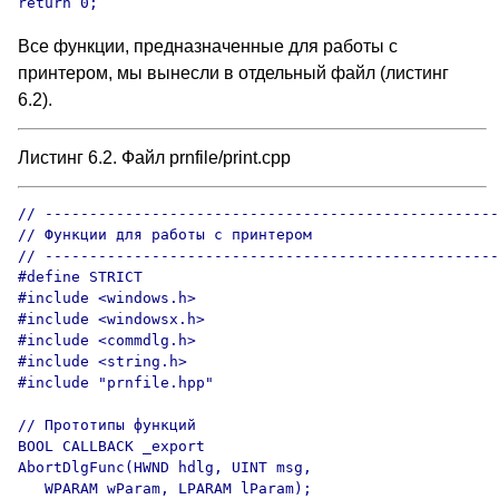
return 0;
Все функции, предназначенные для работы с
принтером, мы вынесли в отдельный файл (листинг
6.2).
Листинг 6.2. Файл prnfile/print.cpp
// ---------------------------------------------------
// Функции для работы с принтером

// ---------------------------------------------------
#define STRICT

#include <windows.h>

#include <windowsx.h>

#include <commdlg.h>

#include <string.h>

#include "prnfile.hpp"

// Прототипы функций

BOOL CALLBACK _export

AbortDlgFunc(HWND hdlg, UINT msg,

   WPARAM wParam, LPARAM lParam);
