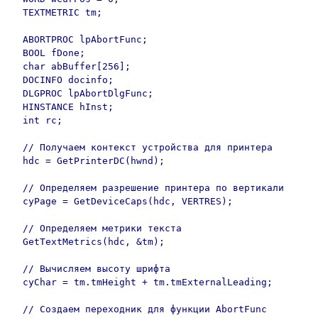
  TEXTMETRIC tm;

  ABORTPROC lpAbortFunc;

  BOOL fDone;

  char abBuffer[256];

  DOCINFO docinfo;

  DLGPROC lpAbortDlgFunc;

  HINSTANCE hInst;

  int rc;

  // Получаем контекст устройства для принтера 

  hdc = GetPrinterDC(hwnd);

  // Определяем разрешение принтера по вертикали

  cyPage = GetDeviceCaps(hdc, VERTRES);

  // Определяем метрики текста

  GetTextMetrics(hdc, &tm);

  // Вычисляем высоту шрифта 

  cyChar = tm.tmHeight + tm.tmExternalLeading;

  // Создаем переходник для функции AbortFunc 
