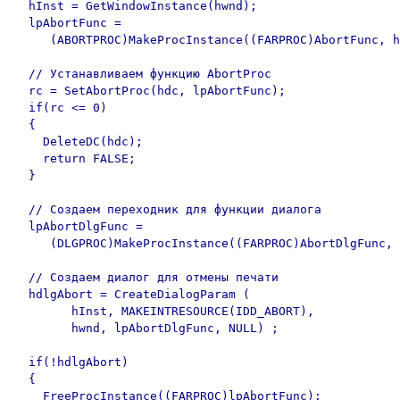
  hInst = GetWindowInstance(hwnd);

  lpAbortFunc =

     (ABORTPROC)MakeProcInstance((FARPROC)AbortFunc, h
  // Устанавливаем функцию AbortProc

  rc = SetAbortProc(hdc, lpAbortFunc);

  if(rc <= 0)

  {

    DeleteDC(hdc);

    return FALSE;

  }

  // Создаем переходник для функции диалога

  lpAbortDlgFunc =

     (DLGPROC)MakeProcInstance((FARPROC)AbortDlgFunc, 
  // Создаем диалог для отмены печати 

  hdlgAbort = CreateDialogParam (

        hInst, MAKEINTRESOURCE(IDD_ABORT),

        hwnd, lpAbortDlgFunc, NULL) ;

  if(!hdlgAbort)

  {

    FreeProcInstance((FARPROC)lpAbortFunc);
