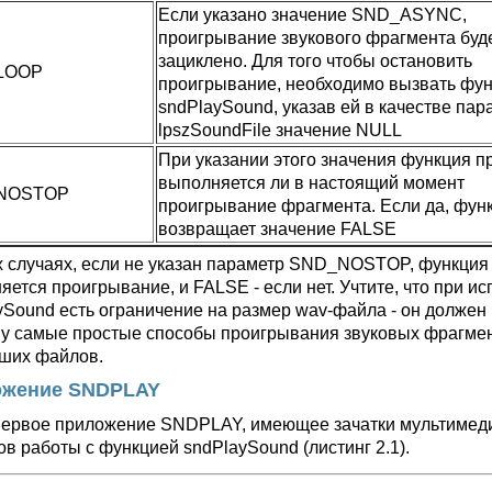
Если указано значение SND_ASYNC,
проигрывание звукового фрагмента буд
зациклено. Для того чтобы остановить
LOOP
проигрывание, необходимо вызвать фу
sndPlaySound, указав ей в качестве пар
lpszSoundFile значение NULL
При указании этого значения функция п
выполняется ли в настоящий момент
NOSTOP
проигрывание фрагмента. Если да, фун
возвращает значение FALSE
х случаях, если не указан параметр SND_NOSTOP, функция
яется проигрывание, и FALSE - если нет. Учтите, что при 
ySound есть ограничение на размер wav-файла - он должен
у самые простые способы проигрывания звуковых фрагмен
ших файлов.
ожение SNDPLAY
ервое приложение SNDPLAY, имеющее зачатки мультимеди
ов работы с функцией sndPlaySound (листинг 2.1).