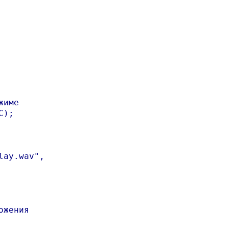
име

);

ay.wav",

жения
