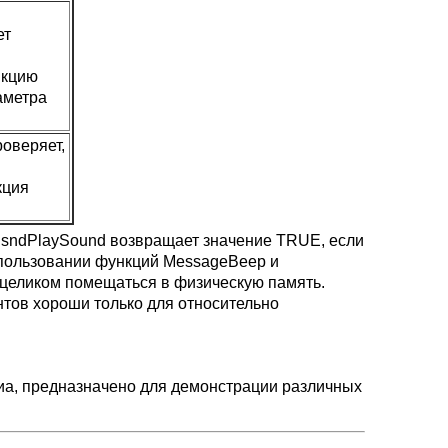
ет
нкцию
аметра
роверяет,
кция
 sndPlaySound возвращает значение TRUE, если
использовании функций MessageBeep и
 целиком помещаться в физическую память.
тов хороши только для относительно
а, предназначено для демонстрации различных