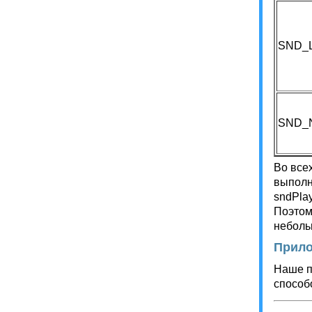
SND_
SND_
Во все
выполн
sndPla
Поэтом
неболь
Прил
Наше п
способ