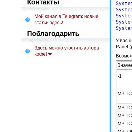
Контакты
Syste
Syste
Syste
Мой канал в Telegram: новые
Syste
статьи здесь!
Syste
Поблагодарить
У вас 
Panel (р
Здесь можно угостить автора
кофе! ❤
Возмож
Значе
-1
MB_I
MB_I
MB_I
MB_I
MB_O