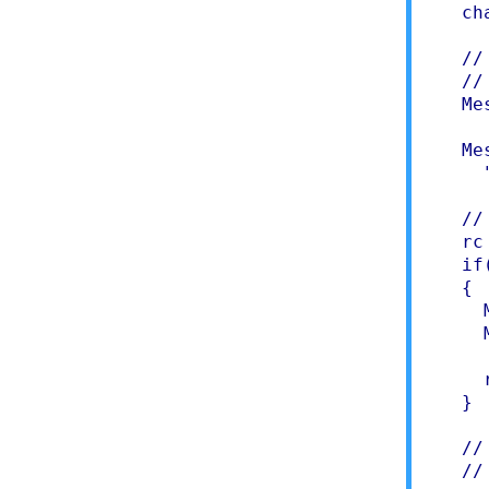
   ch
   //
   //
   Me
   Me
     
   //
   rc
   if(
   {

     
     
     
     
   }

   //
   //