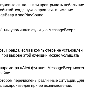
звуковые сигналы или проигрывать небольшие
обытий, когда нужно привлечь внимание
geBeep и sndPlaySound .
а", мы упоминали функцию MessageBeep :
ов. Правда, если в компьютере не установлен
, при вызове этой функции можно услышать
я параметра uAlert функция MessageBeep может
файле.
в котором перечислены различные ситуации. Для
ь воспроизведен при ее возникновении: