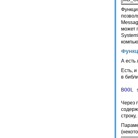
Функци
позвол
Messag
может 
SystemD
компью
Функц
А есть
Есть, 
в библ
BOOL 
Через 
содерж
строку,
Параме
(некот