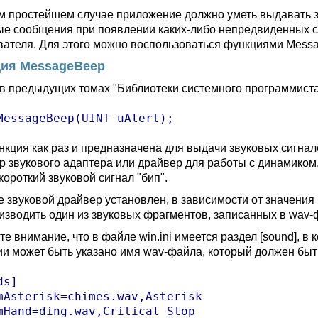
м простейшем случае приложение должно уметь выдавать 
ые сообщения при появлении каких-либо непредвиденных с
вателя. Для этого можно воспользоваться функциями Messa
ия MessageBeep
 в предыдущих томах "Библиотеки системного программист
MessageBeep(UINT uAlert);
нкция как раз и предназначена для выдачи звуковых сигнал
р звукового адаптера или драйвер для работы с динамиком
короткий звуковой сигнал "бип".
е звуковой драйвер установлен, в зависимости от значени
изводить один из звуковых фрагментов, записанных в wav-
те внимание, что в файле win.ini имеется раздел [sound], 
ии может быть указано имя wav-файла, который должен быт
s]

mAsterisk=chimes.wav,Asterisk

mHand=ding.wav,Critical Stop
