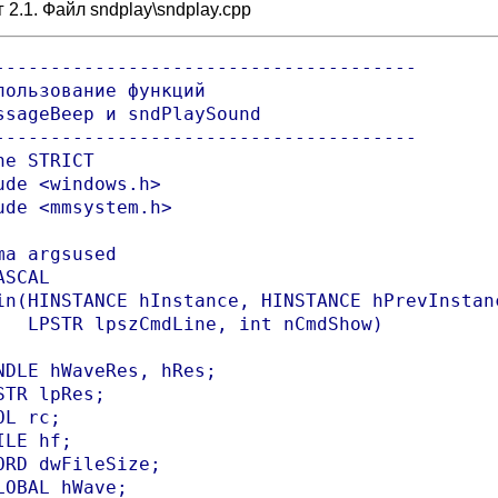
 2.1. Файл sndplay\sndplay.cpp
--------------------------------------

пользование функций

ssageBeep и sndPlaySound

--------------------------------------

ne STRICT

ude <windows.h>

ude <mmsystem.h>

ma argsused

SCAL

in(HINSTANCE hInstance, HINSTANCE hPrevInstanc
   LPSTR lpszCmdLine, int nCmdShow)

NDLE hWaveRes, hRes;

STR lpRes;

L rc;

ILE hf;

ORD dwFileSize;

LOBAL hWave;
