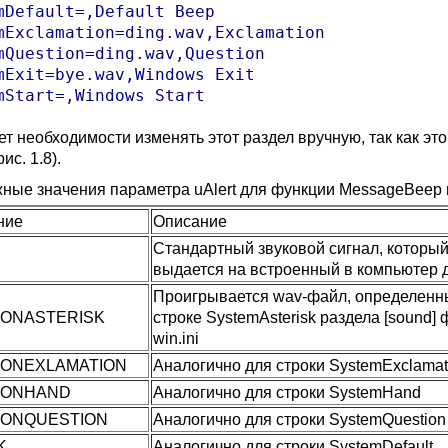
mDefault=,Default Beep

mExclamation=ding.wav,Exclamation

mQuestion=ding.wav,Question

mExit=bye.wav,Windows Exit

mStart=,Windows Start
нет необходимости изменять этот раздел вручную, так как э
ис. 1.8).
ные значения параметра uAlert для функции MessageBeep
ние
Описание
Стандартный звуковой сигнал, которы
выдается на встроенный в компьютер 
Проигрывается wav-файл, определенн
CONASTERISK
строке SystemAsterisk раздела [sound]
win.ini
CONEXLAMATION
Аналогично для строки SystemExclamat
CONHAND
Аналогично для строки SystemHand
CONQUESTION
Аналогично для строки SystemQuestion
K
Аналогично для строки SystemDefault