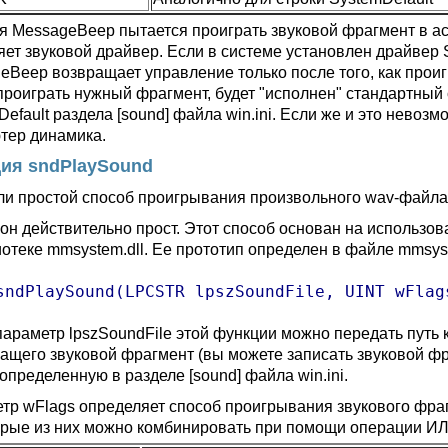
я MessageBeep пытается проиграть звуковой фрагмент в а
яет звуковой драйвер. Если в системе установлен драйвер S
eBeep возвращает управление только после того, как проиг
проиграть нужный фрагмент, будет "исполнен" стандартный 
efault раздела [sound] файла win.ini. Если же и это невоз
тер динамика.
ия sndPlaySound
 ли простой способ проигрывания произвольного wav-файл
и он действительно прост. Этот способ основан на использо
иотеке mmsystem.dll. Ее прототип определен в файле mmsys
sndPlaySound(LPCSTR lpszSoundFile, UINT wFlag
параметр lpszSoundFile этой функции можно передать путь 
ащего звуковой фрагмент (вы можете записать звуковой фр
 определенную в разделе [sound] файла win.ini.
тр wFlags определяет способ проигрывания звукового фра
орые из них можно комбинировать при помощи операции ИЛ