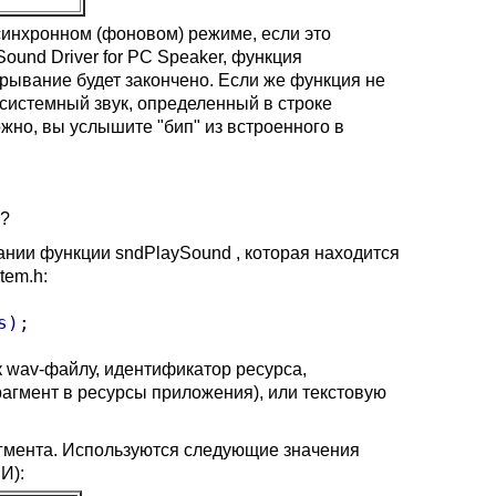
синхронном (фоновом) режиме, если это
ound Driver for PC Speaker, функция
рывание будет закончено. Если же функция не
системный звук, определенный в строке
можно, вы услышите "бип" из встроенного в
а?
вании функции sndPlaySound , которая находится
tem.h:
s);
к wav-файлу, идентификатор ресурса,
агмент в ресурсы приложения), или текстовую
гмента. Используются следующие значения
И):