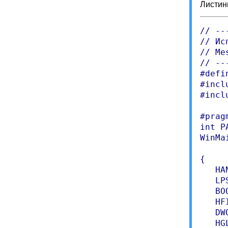
Листинг
// --
// Ис
// Me
// --
#defi
#incl
#incl
#prag
int PA
WinMa
     
{

   HA
   LP
   BOO
   HF
   DW
   HG