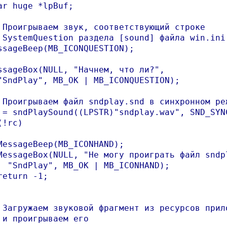
ar huge *lpBuf;

 Проигрываем звук, соответствующий строке

 SystemQuestion раздела [sound] файла win.ini

ssageBeep(MB_ICONQUESTION);

ssageBox(NULL, "Начнем, что ли?",

"SndPlay", MB_OK | MB_ICONQUESTION);

 Проигрываем файл sndplay.snd в синхронном реж
 = sndPlaySound((LPSTR)"sndplay.wav", SND_SYNC
!rc)

MessageBeep(MB_ICONHAND);

MessageBox(NULL, "Не могу проиграть файл sndpl
  "SndPlay", MB_OK | MB_ICONHAND);

return -1;

 Загружаем звуковой фрагмент из ресурсов прило
 и проигрываем его
