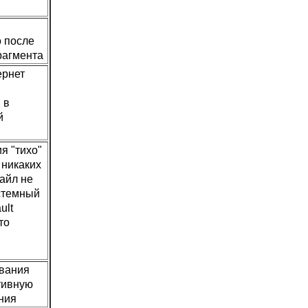
о после
рагмента
ернет
 в
й
я "тихо"
 никаких
файл не
истемный
ult
то
ывания
тивную
ния