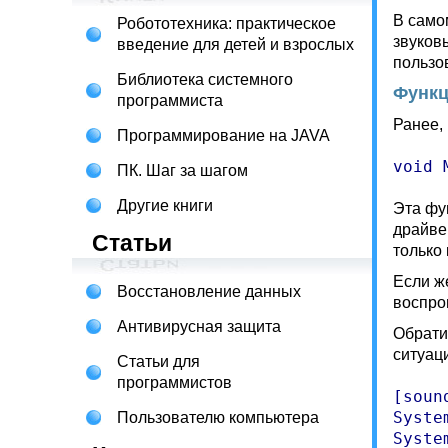
В само
Робототехника: практическое
звуков
введение для детей и взрослых
пользо
Библиотека системного
Функц
программиста
Ранее,
Программирование на JAVA
void 
ПК. Шаг за шагом
Другие книги
Эта фу
драйве
Статьи
только 
Если ж
Восстановление данных
воспро
Антивирусная защита
Обрати
ситуац
Статьи для
программистов
[sound
Syste
Пользователю компьютера
Syste