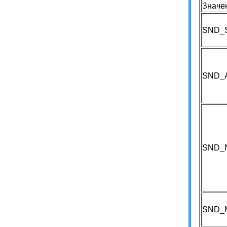
Значе
SND_
SND_
SND_
SND_