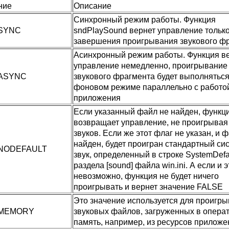
ние
Описание
Синхронный режим работы. Функция
SYNC
sndPlaySound вернет управление тольк
завершения проигрывания звукового ф
Асинхронный режим работы. Функция в
управление немедленно, проигрывание
ASYNC
звукового фрагмента будет выполняться
фоновом режиме параллельно с работо
приложения
Если указанный файл не найден, функци
возвращает управление, не проигрывая
звуков. Если же этот флаг не указан, и 
найден, будет проигран стандартный с
NODEFAULT
звук, определенный в строке SystemDefa
раздела [sound] файла win.ini. А если и э
невозможно, функция не будет ничего
проигрывать и вернет значение FALSE
Это значение используется для проигр
MEMORY
звуковых файлов, загруженных в опера
память, например, из ресурсов приложе