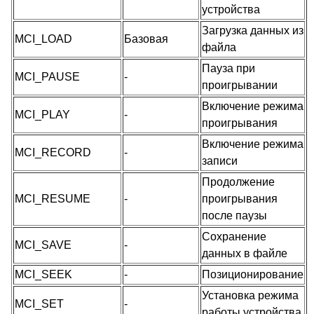
устройства
Загрузка данных из
MCI_LOAD
Базовая
файла
Пауза при
MCI_PAUSE
-
проигрывании
Включение режима
MCI_PLAY
-
проигрывания
Включение режима
MCI_RECORD
-
записи
Продолжение
MCI_RESUME
-
проигрывания
после паузы
Сохранение
MCI_SAVE
-
данных в файле
MCI_SEEK
-
Позиционирование
Установка режима
MCI_SET
-
работы устройства