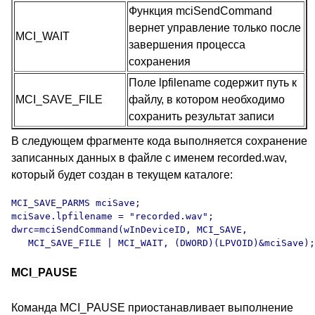
Функция mciSendCommand
вернет управление только после
MCI_WAIT
завершения процесса
сохранения
Поле lpfilename содержит путь к
MCI_SAVE_FILE
файлу, в котором необходимо
сохранить результат записи
В следующем фрагменте кода выполняется сохранение
записанных данных в файле с именем recorded.wav,
который будет создан в текущем каталоге:
MCI_SAVE_PARMS mciSave;

mciSave.lpfilename = "recorded.wav";

dwrc=mciSendCommand(wInDeviceID, MCI_SAVE,

   MCI_SAVE_FILE | MCI_WAIT, (DWORD)(LPVOID)&mciSave);
MCI_PAUSE
Команда MCI_PAUSE приостанавливает выполнение