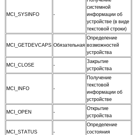
системной
MCI_SYSINFO
-
информации об
устройстве (в виде
текстовой строки)
Определение
MCI_GETDEVCAPS
Обязательная
возможностей
устройства
Закрытие
MCI_CLOSE
-
устройства
Получение
текстовой
MCI_INFO
-
информации об
устройстве
Открытие
MCI_OPEN
-
устройства
Определение
MCI_STАTUS
-
состояния