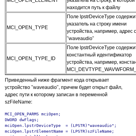
MCI_OPEN_ELEMENT
указатель на строку, в которой
находится путь к файлу
Поле lpstrDeviceType содержи
указатель на строку имени
MCI_OPEN_TYPE
устройства, например, адрес 
"waveaudio"
Поле lpstrDeviceType содержи
константный идентификатор
MCI_OPEN_TYPE_ID
устройства, например, конста
MCI_DEVTYPE_WAVWFORM_
Приведенный ниже фрагмент кода открывает
устройство "waveaudio", причем будет открыт файл,
адрес пути к которому записан в переменной
szFileName:
MCI_OPEN_PARMS mciOpen;

DWORD dwFlags;

mciOpen.lpstrDeviceType  = (LPSTR)"waveaudio";

mciOpen.lpstrElementName = (LPSTR)szFileName;
