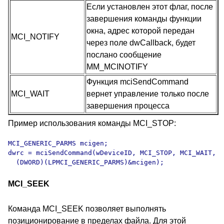
Если установлен этот флаг, после
завершения команды функции
окна, адрес которой передан
MCI_NOTIFY
через поле dwCallback, будет
послано сообщение
MM_MCINOTIFY
Функция mciSendCommand
MCI_WAIT
вернет управление только после
завершения процесса
Пример использования команды MCI_STOP:
MCI_GENERIC_PARMS mcigen;

dwrc = mciSendCommand(wDeviceID, MCI_STOP, MCI_WAIT,

  (DWORD)(LPMCI_GENERIC_PARMS)&mcigen);
MCI_SEEK
Команда MCI_SEEK позволяет выполнять
позиционирование в пределах файла. Для этой