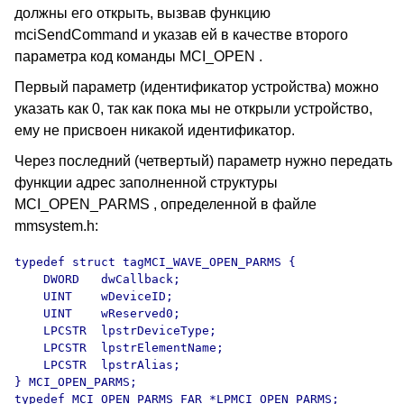
должны его открыть, вызвав функцию
mciSendCommand и указав ей в качестве второго
параметра код команды MCI_OPEN .
Первый параметр (идентификатор устройства) можно
указать как 0, так как пока мы не открыли устройство,
ему не присвоен никакой идентификатор.
Через последний (четвертый) параметр нужно передать
функции адрес заполненной структуры
MCI_OPEN_PARMS , определенной в файле
mmsystem.h:
typedef struct tagMCI_WAVE_OPEN_PARMS {

    DWORD   dwCallback;

    UINT    wDeviceID;

    UINT    wReserved0;

    LPCSTR  lpstrDeviceType;

    LPCSTR  lpstrElementName;

    LPCSTR  lpstrAlias;

} MCI_OPEN_PARMS;

typedef MCI_OPEN_PARMS FAR *LPMCI_OPEN_PARMS;