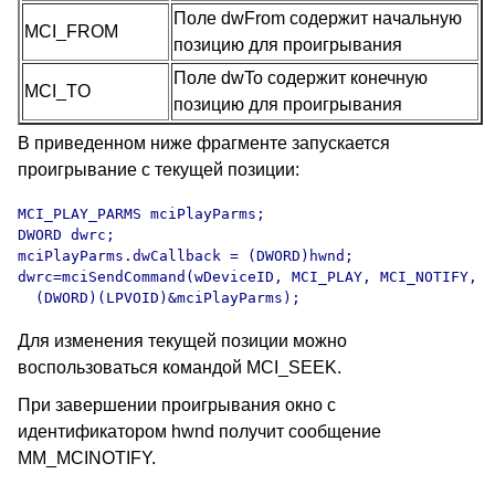
Поле dwFrom содержит начальную
MCI_FROM
позицию для проигрывания
Поле dwTo содержит конечную
MCI_TO
позицию для проигрывания
В приведенном ниже фрагменте запускается
проигрывание с текущей позиции:
MCI_PLAY_PARMS mciPlayParms;

DWORD dwrc;

mciPlayParms.dwCallback = (DWORD)hwnd;

dwrc=mciSendCommand(wDeviceID, MCI_PLAY, MCI_NOTIFY,

  (DWORD)(LPVOID)&mciPlayParms);
Для изменения текущей позиции можно
воспользоваться командой MCI_SEEK.
При завершении проигрывания окно с
идентификатором hwnd получит сообщение
MM_MCINOTIFY.