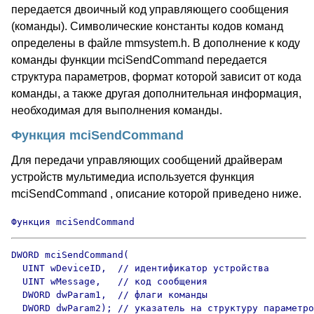
передается двоичный код управляющего сообщения
(команды). Символические константы кодов команд
определены в файле mmsystem.h. В дополнение к коду
команды функции mciSendCommand передается
структура параметров, формат которой зависит от кода
команды, а также другая дополнительная информация,
необходимая для выполнения команды.
Функция mciSendCommand
Для передачи управляющих сообщений драйверам
устройств мультимедиа используется функция
mciSendCommand , описание которой приведено ниже.
Функция mciSendCommand
DWORD mciSendCommand(

  UINT wDeviceID,  // идентификатор устройства

  UINT wMessage,   // код сообщения

  DWORD dwParam1,  // флаги команды

  DWORD dwParam2); // указатель на структуру параметро