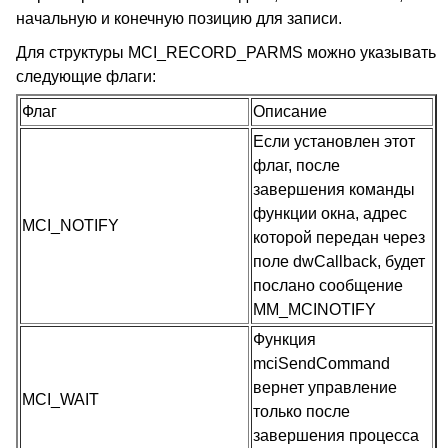
начальную и конечную позицию для записи.
Для структуры MCI_RECORD_PARMS можно указывать
следующие флаги:
Флаг
Описание
Если установлен этот
флаг, после
завершения команды
функции окна, адрес
MCI_NOTIFY
которой передан через
поле dwCallback, будет
послано сообщение
MM_MCINOTIFY
Функция
mciSendCommand
вернет управление
MCI_WAIT
только после
завершения процесса