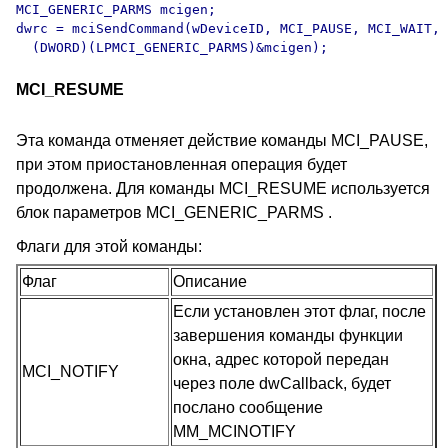
MCI_GENERIC_PARMS mcigen;

dwrc = mciSendCommand(wDeviceID, MCI_PAUSE, MCI_WAIT,

  (DWORD)(LPMCI_GENERIC_PARMS)&mcigen);
MCI_RESUME
Эта команда отменяет действие команды MCI_PAUSE,
при этом приостановленная операция будет
продолжена. Для команды MCI_RESUME используется
блок параметров MCI_GENERIC_PARMS .
Флаги для этой команды:
Флаг
Описание
Если установлен этот флаг, после
завершения команды функции
окна, адрес которой передан
MCI_NOTIFY
через поле dwCallback, будет
послано сообщение
MM_MCINOTIFY