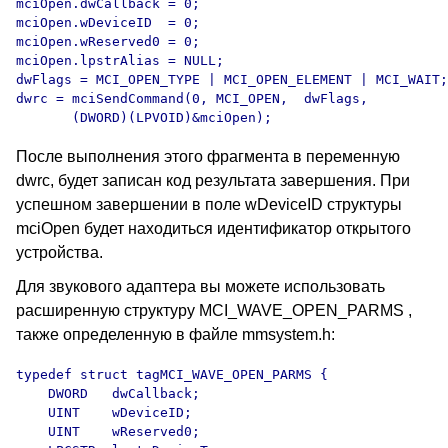
mciOpen.dwCallback = 0;

mciOpen.wDeviceID  = 0;

mciOpen.wReserved0 = 0;

mciOpen.lpstrAlias = NULL;

dwFlags = MCI_OPEN_TYPE | MCI_OPEN_ELEMENT | MCI_WAIT;

dwrc = mciSendCommand(0, MCI_OPEN,  dwFlags,

       (DWORD)(LPVOID)&mciOpen);
После выполнения этого фрагмента в переменную
dwrc, будет записан код результата завершения. При
успешном завершении в поле wDeviceID структуры
mciOpen будет находиться идентификатор открытого
устройства.
Для звукового адаптера вы можете использовать
расширенную структуру MCI_WAVE_OPEN_PARMS ,
также определенную в файле mmsystem.h:
typedef struct tagMCI_WAVE_OPEN_PARMS {

    DWORD   dwCallback;

    UINT    wDeviceID;

    UINT    wReserved0;
