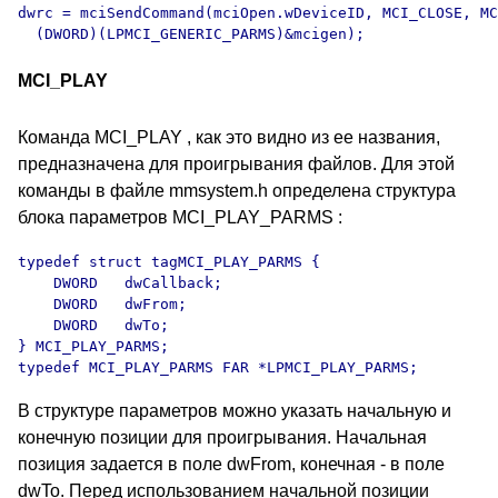
dwrc = mciSendCommand(mciOpen.wDeviceID, MCI_CLOSE, MC
  (DWORD)(LPMCI_GENERIC_PARMS)&mcigen);
MCI_PLAY
Команда MCI_PLAY , как это видно из ее названия,
предназначена для проигрывания файлов. Для этой
команды в файле mmsystem.h определена структура
блока параметров MCI_PLAY_PARMS :
typedef struct tagMCI_PLAY_PARMS {

    DWORD   dwCallback;

    DWORD   dwFrom;

    DWORD   dwTo;

} MCI_PLAY_PARMS;

typedef MCI_PLAY_PARMS FAR *LPMCI_PLAY_PARMS;
В структуре параметров можно указать начальную и
конечную позиции для проигрывания. Начальная
позиция задается в поле dwFrom, конечная - в поле
dwTo. Перед использованием начальной позиции