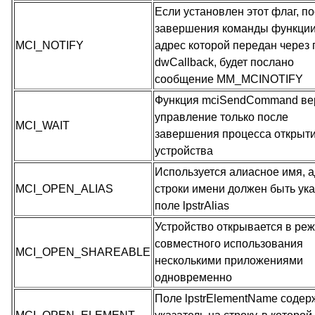
Если установлен этот флаг, п
завершения команды функции
MCI_NOTIFY
адрес которой передан через 
dwCallback, будет послано
сообщение MM_MCINOTIFY
Функция mciSendCommand ве
управление только после
MCI_WAIT
завершения процесса открыт
устройства
Используется алиасное имя, 
MCI_OPEN_ALIAS
строки имени должен быть ука
поле lpstrAlias
Устройство открывается в ре
совместного использования
MCI_OPEN_SHAREABLE
несколькими приложениями
одновременно
Поле lpstrElementName содер