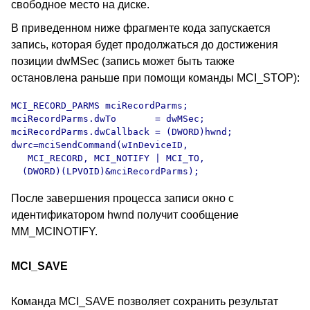
свободное место на диске.
В приведенном ниже фрагменте кода запускается
запись, которая будет продолжаться до достижения
позиции dwMSec (запись может быть также
остановлена раньше при помощи команды MCI_STOP):
MCI_RECORD_PARMS mciRecordParms;

mciRecordParms.dwTo       = dwMSec;

mciRecordParms.dwCallback = (DWORD)hwnd;

dwrc=mciSendCommand(wInDeviceID,

   MCI_RECORD, MCI_NOTIFY | MCI_TO,

  (DWORD)(LPVOID)&mciRecordParms);
После завершения процесса записи окно с
идентификатором hwnd получит сообщение
MM_MCINOTIFY.
MCI_SAVE
Команда MCI_SAVE позволяет сохранить результат