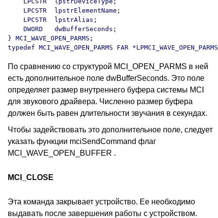
    LPCSTR  lpstrDeviceType;

    LPCSTR  lpstrElementName;

    LPCSTR  lpstrAlias;

    DWORD   dwBufferSeconds;

} MCI_WAVE_OPEN_PARMS;

typedef MCI_WAVE_OPEN_PARMS FAR *LPMCI_WAVE_OPEN_PARMS
По сравнению со структурой MCI_OPEN_PARMS в ней
есть дополнительное поле dwBufferSeconds. Это поле
определяет размер внутреннего буфера системы MCI
для звукового драйвера. Численно размер буфера
должен быть равен длительности звучания в секундах.
Чтобы задействовать это дополнительное поле, следует
указать функции mciSendCommand флаг
MCI_WAVE_OPEN_BUFFER .
MCI_CLOSE
Эта команда закрывает устройство. Ее необходимо
выдавать после завершения работы с устройством.