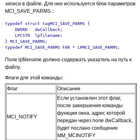
записи в файле. Для нее используется блок параметров
MCI_SAVE_PARMS :
typedef struct tagMCI_SAVE_PARMS {

    DWORD   dwCallback;

    LPCSTR  lpfilename;

} MCI_SAVE_PARMS;

typedef MCI_SAVE_PARMS FAR * LPMCI_SAVE_PARMS;
Поле lpfilename должно содержать указатель на путь к
файлу.
Флаги для этой команды:
Флаг
Описание
Если установлен этот флаг,
после завершения команды
функции окна, адрес которой
MCI_NOTIFY
передан через поле dwCallback,
будет послано сообщение
MM_MCINOTIFY