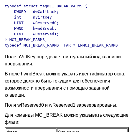
typedef struct tagMCI_BREAK_PARMS {

    DWORD   dwCallback;

    int     nVirtKey;

    UINT    wReserved0;

    HWND    hwndBreak;

    UINT    wReserved1;

} MCI_BREAK_PARMS;

typedef MCI_BREAK_PARMS  FAR * LPMCI_BREAK_PARMS;
Поле nVirtKey определяет виртуальный код клавиши
прерывания.
В поле hwndBreak можно указать идентификатор окна,
которое должно быть текущим для обеспечения
возможности прерывания с помощью заданной
клавиши.
Поля wReserved0 и wReserved1 зарезервированы.
Для команды MCI_BREAK можно указывать следующие
флаги: