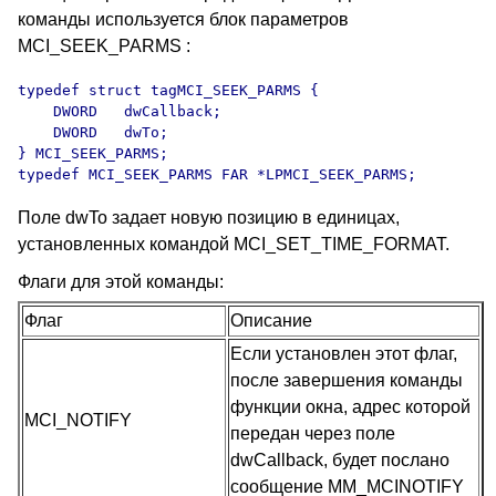
команды используется блок параметров
MCI_SEEK_PARMS :
typedef struct tagMCI_SEEK_PARMS {

    DWORD   dwCallback;

    DWORD   dwTo;

} MCI_SEEK_PARMS;

typedef MCI_SEEK_PARMS FAR *LPMCI_SEEK_PARMS;
Поле dwTo задает новую позицию в единицах,
установленных командой MCI_SET_TIME_FORMAT.
Флаги для этой команды:
Флаг
Описание
Если установлен этот флаг,
после завершения команды
функции окна, адрес которой
MCI_NOTIFY
передан через поле
dwCallback, будет послано
сообщение MM_MCINOTIFY