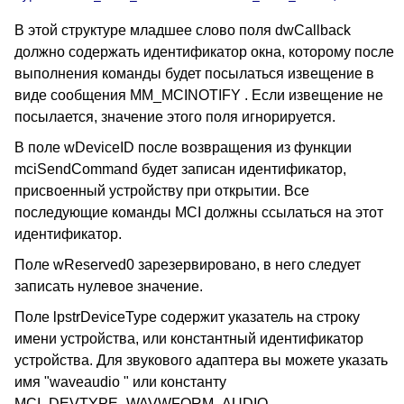
В этой структуре младшее слово поля dwCallback
должно содержать идентификатор окна, которому после
выполнения команды будет посылаться извещение в
виде сообщения MM_MCINOTIFY . Если извещение не
посылается, значение этого поля игнорируется.
В поле wDeviceID после возвращения из функции
mciSendCommand будет записан идентификатор,
присвоенный устройству при открытии. Все
последующие команды MCI должны ссылаться на этот
идентификатор.
Поле wReserved0 зарезервировано, в него следует
записать нулевое значение.
Поле lpstrDeviceType содержит указатель на строку
имени устройства, или константный идентификатор
устройства. Для звукового адаптера вы можете указать
имя "waveaudio " или константу
MCI_DEVTYPE_WAVWFORM_AUDIO .