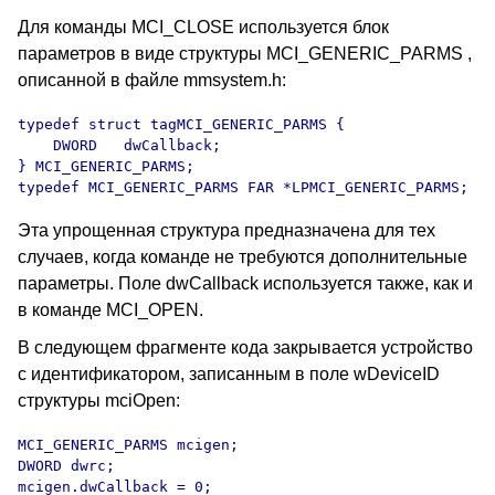
Для команды MCI_CLOSE используется блок
параметров в виде структуры MCI_GENERIC_PARMS ,
описанной в файле mmsystem.h:
typedef struct tagMCI_GENERIC_PARMS {

    DWORD   dwCallback;

} MCI_GENERIC_PARMS;

typedef MCI_GENERIC_PARMS FAR *LPMCI_GENERIC_PARMS;
Эта упрощенная структура предназначена для тех
случаев, когда команде не требуются дополнительные
параметры. Поле dwCallback используется также, как и
в команде MCI_OPEN.
В следующем фрагменте кода закрывается устройство
с идентификатором, записанным в поле wDeviceID
структуры mciOpen:
MCI_GENERIC_PARMS mcigen;

DWORD dwrc;

mcigen.dwCallback = 0;
