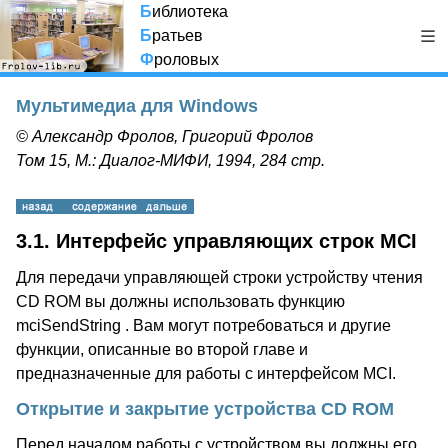
Б
иблиотека
Б
ратьев
Ф
роловых
Мультимедиа для Windows
© Александр Фролов, Григорий Фролов
Том 15, М.: Диалог-МИФИ, 1994, 284 стр.
3.1. Интерфейс управляющих строк MCI
Для передачи управляющей строки устройству чтения
CD ROM вы должны использовать функцию
mciSendString . Вам могут потребоваться и другие
функции, описанные во второй главе и
предназначенные для работы с интерфейсом MCI.
Открытие и закрытие устройства CD ROM
Перед началом работы с устройством вы должны его