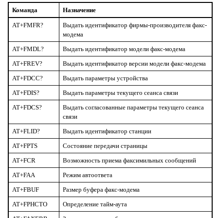
Команда
Назначение
AT+FMFR?
Выдать идентификатор фирмы-производителя факс-
модема
AT+FMDL?
Выдать идентификатор модели факс-модема
AT+FREV?
Выдать идентификатор версии модели факс-модема
AT+FDCC?
Выдать параметры устройства
AT+FDIS?
Выдать параметры текущего сеанса связи
AT+FDCS?
Выдать согласованные параметры текущего сеанса
связи
AT+FLID?
Выдать идентификатор станции
AT+FPTS
Состояние передачи страницы
AT+FCR
Возможность приема факсимильных сообщений
AT+FAA
Режим автоответа
AT+FBUF
Размер буфера факс-модема
AT+FPHCTO
Определение тайм-аута