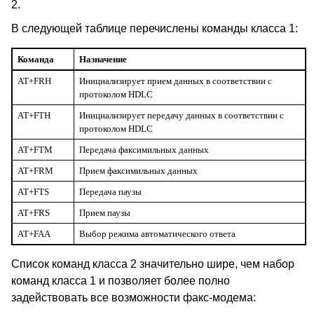
2.
В следующей таблице перечислены команды класса 1:
Команда
Назначение
AT+FRH
Инициализирует прием данных в соответствии с
протоколом HDLC
AT+FTH
Инициализирует передачу данных в соответствии с
протоколом HDLC
AT+FTM
Передача факсимильных данных
AT+FRM
Прием факсимильных данных
AT+FTS
Передача паузы
AT+FRS
Прием паузы
AT+FAA
Выбор режима автоматического ответа
Список команд класса 2 значительно шире, чем набор
команд класса 1 и позволяет более полно
задействовать все возможности факс-модема: