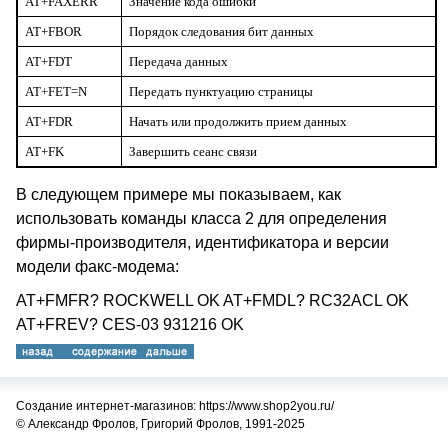
AT+FAXERR
Значение кода ошибки
AT+FBOR
Порядок следования бит данных
AT+FDT
Передача данных
AT+FET=N
Передать пунктуацию страницы
AT+FDR
Начать или продолжить прием данных
AT+FK
Завершить сеанс связи
В следующем примере мы показываем, как
использовать команды класса 2 для определения
фирмы-производителя, идентификатора и версии
модели факс-модема:
AT+FMFR? ROCKWELL OK AT+FMDL? RC32ACL OK
AT+FREV? CES-03 931216 OK
Создание интернет-магазинов: https://www.shop2you.ru/
© Александр Фролов, Григорий Фролов, 1991-2025