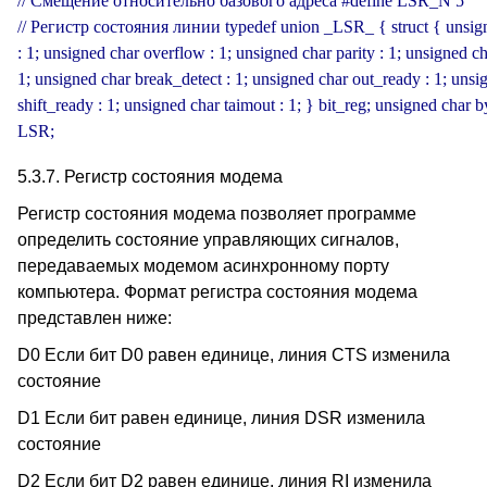
// Смещение относительно базового адреса #define LSR_N 5 

// Регистр состояния линии typedef union _LSR_ { struct { unsign
: 1; unsigned char overflow : 1; unsigned char parity : 1; unsigned cha
1; unsigned char break_detect : 1; unsigned char out_ready : 1; unsig
shift_ready : 1; unsigned char taimout : 1; } bit_reg; unsigned char byt
LSR;
5.3.7. Регистр состояния модема
Регистр состояния модема позволяет программе
определить состояние управляющих сигналов,
передаваемых модемом асинхронному порту
компьютера. Формат регистра состояния модема
представлен ниже:
D0 Если бит D0 равен единице, линия CTS изменила
состояние
D1 Если бит равен единице, линия DSR изменила
состояние
D2 Если бит D2 равен единице, линия RI изменила