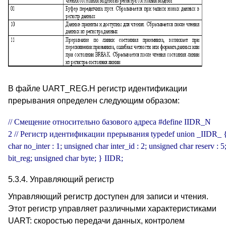
В файле UART_REG.H регистр идентификации
прерывания определен следующим образом:
// Смещение относительно базового адреса #define IIDR_N 

2 // Регистр идентификации прерывания typedef union _IIDR_ { s
char no_inter : 1; unsigned char inter_id : 2; unsigned char reserv : 5; 
bit_reg; unsigned char byte; } IIDR;
5.3.4. Управляющий регистр
Управляющий регистр доступен для записи и чтения.
Этот регистр управляет различными характеристиками
UART: скоростью передачи данных, контролем