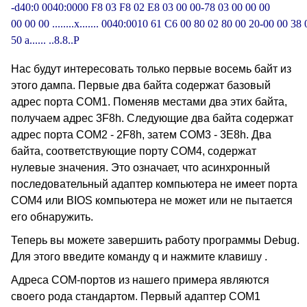
-d40:0 0040:0000 F8 03 F8 02 E8 03 00 00-78 03 00 00 00 

00 00 00 ........x....... 0040:0010 61 C6 00 80 02 80 00 20-00 00 38 
50 a...... ..8.8..P
Нас будут интересовать только первые восемь байт из
этого дампа. Первые два байта содержат базовый
адрес порта COM1. Поменяв местами два этих байта,
получаем адрес 3F8h. Следующие два байта содержат
адрес порта COM2 - 2F8h, затем COM3 - 3E8h. Два
байта, соответствующие порту COM4, содержат
нулевые значения. Это означает, что асинхронный
последовательный адаптер компьютера не имеет порта
COM4 или BIOS компьютера не может или не пытается
его обнаружить.
Теперь вы можете завершить работу программы Debug.
Для этого введите команду q и нажмите клавишу
.
Адреса COM-портов из нашего примера являются
своего рода стандартом. Первый адаптер COM1