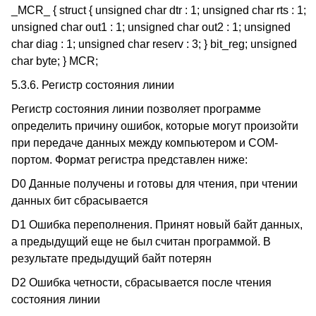
_MCR_ { struct { unsigned char dtr : 1; unsigned char rts : 1;
unsigned char out1 : 1; unsigned char out2 : 1; unsigned
char diag : 1; unsigned char reserv : 3; } bit_reg; unsigned
char byte; } MCR;
5.3.6. Регистр состояния линии
Регистр состояния линии позволяет программе
определить причину ошибок, которые могут произойти
при передаче данных между компьютером и COM-
портом. Формат регистра представлен ниже:
D0 Данные получены и готовы для чтения, при чтении
данных бит сбрасывается
D1 Ошибка переполнения. Принят новый байт данных,
а предыдущий еще не был считан программой. В
результате предыдущий байт потерян
D2 Ошибка четности, сбрасывается после чтения
состояния линии