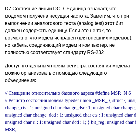
D7 Состояние линии DCD. Единица означает, что
модемом получена несущая частота. Заметим, что при
выполнении аналогового теста (analog test) этот бит
должен содержать единицу. Если это не так, то
возможно, что модем исправен (для внешних модемов),
но кабель, соединяющий модем и компьютер, не
полностью соответствует стандарту RS-232
Доступ к отдельным полям регистра состояния модема
можно организовать с помощью следующего
объединения:
// Смещение относительно базового адреса #define MSR_N 6 

// Регистр состояния модема typedef union _MSR_ { struct { unsig
change_cts : 1; unsigned char change_dsr : 1; unsigned char change_ri
unsigned char change_dcd : 1; unsigned char cts : 1; unsigned char dsr
unsigned char ri : 1; unsigned char dcd : 1; } bit_reg; unsigned char b
MSR;