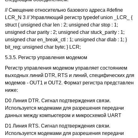
// Смещение относительно базового адреса #define
LCR_N 3 // Управляющий регистр typedef union _LCR_ {
struct { unsigned char len : 2; unsigned char stop : 1;
unsigned char parity : 2; unsigned char stuck_parity : 1;
unsigned char en_break_ctl : 1; unsigned char dlab : 1; }
bit_reg; unsigned char byte; } LCR;
5.3.5. Регистр управления модемом
Регистр управления модемом управляет состоянием
выходных линий DTR, RTS и линий, специфических для
модемов - OUT1 и OUT2. Формат регистра представлен
ниже:
D0 Линия DTR. Сигнал подтверждения связи.
Используется модемами для разрешения передачи
данных между компьютером и микросхемой UART
D1 Линия RTS. Сигнал подтверждения связи.
Используется модемами для разрешения передачи