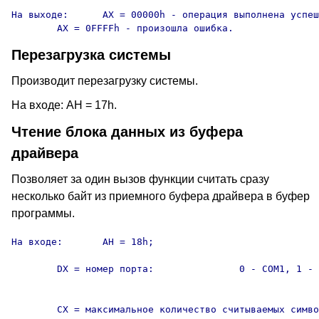
На выходе:	AX = 00000h - операция выполнена успешно;

	AX = 0FFFFh - произошла ошибка.
Перезагрузка системы
Производит перезагрузку системы.
На входе: AH = 17h.
Чтение блока данных из буфера
драйвера
Позволяет за один вызов функции считать сразу
несколько байт из приемного буфера драйвера в буфер
программы.
На входе:	AH = 18h;

	DX = номер порта:		0 - COM1, 1 - COM2, 2 - COM3,

										3 - COM4
	CX = максимальное количество считываемых символов;
