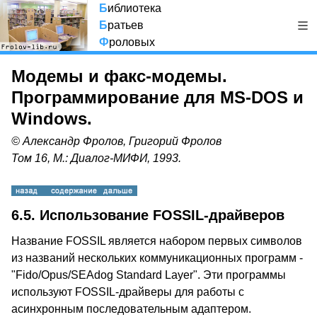
Б
иблиотека
Б
ратьев
Ф
роловых
Модемы и факс-модемы.
Программирование для MS-DOS и
Windows.
© Александр Фролов, Григорий Фролов
Том 16, М.: Диалог-МИФИ, 1993.
6.5. Использование FOSSIL-драйверов
Название FOSSIL является набором первых символов
из названий нескольких коммуникационных программ -
"Fido/Opus/SEAdog Standard Layer". Эти программы
используют FOSSIL-драйверы для работы с
асинхронным последовательным адаптером.