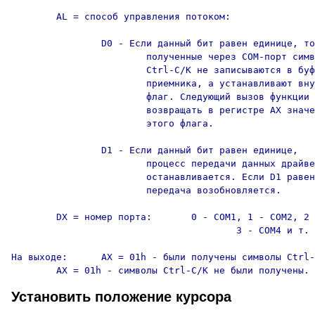
	AL = способ управления потоком:

		D0 - Если данный бит равен единице, то

			полученные через COM-порт символы

			Ctrl-C/K не записываются в буфер

			приемника, а устанавливают внутренний

			флаг. Следующий вызов функции будет

			возвращать в регистре AX значение

			этого флага.

		D1 - Если данный бит равен единице,

			процесс передачи данных драйвером

			останавливается. Если D1 равен нулю,

			передача возобновляется.

	DX = номер порта:	0 - COM1, 1 - COM2, 2 - COM3,

					3 - COM4 и т. д.

На выходе:	AX = 01h - были получены символы Ctrl-C/K;

	AX = 01h - символы Ctrl-C/K не были получены.
Установить положение курсора