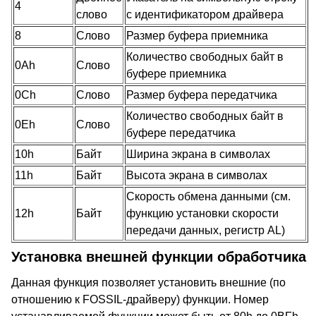
4
слово
с идентификатором драйвера
8
Слово
Размер буфера приемника
Количество свободных байт в
0Ah
Слово
буфере приемника
0Ch
Слово
Размер буфера передатчика
Количество свободных байт в
0Eh
Слово
буфере передатчика
10h
Байт
Ширина экрана в символах
11h
Байт
Высота экрана в символах
Скорость обмена данными (см.
12h
Байт
функцию установки скорости
передачи данных, регистр AL)
Установка внешней функции обработчика
Данная функция позволяет установить внешние (по
отношению к FOSSIL-драйверу) функции. Номер