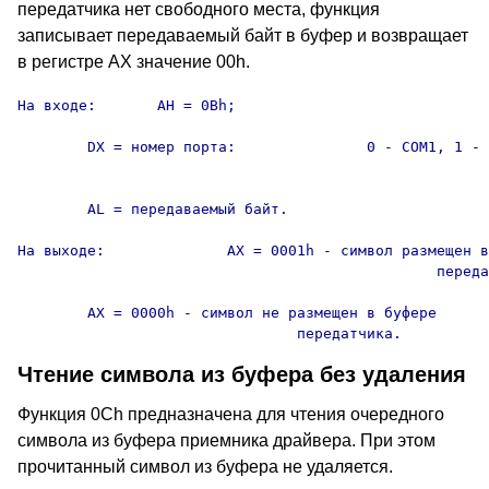
передатчика нет свободного места, функция
записывает передаваемый байт в буфер и возвращает
в регистре AX значение 00h.
На входе:	AH = 0Bh;

	DX = номер порта:		0 - COM1, 1 - COM2, 2 - COM3,

										3 - COM4
	AL = передаваемый байт.

На выходе:		AX = 0001h - символ размещен в буфере

						передатчика;

	AX = 0000h - символ не размещен в буфере

				передатчика.
Чтение символа из буфера без удаления
Функция 0Ch предназначена для чтения очередного
символа из буфера приемника драйвера. При этом
прочитанный символ из буфера не удаляется.