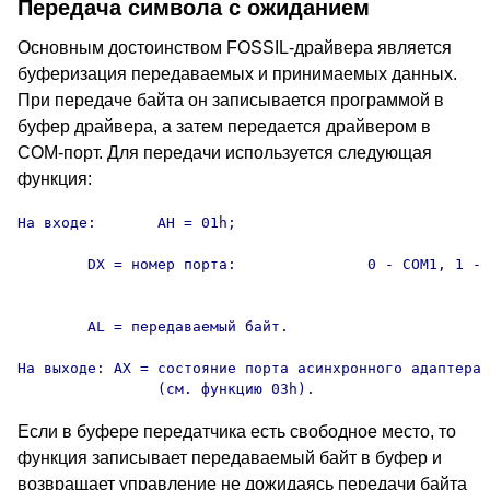
Передача символа с ожиданием
Основным достоинством FOSSIL-драйвера является
буферизация передаваемых и принимаемых данных.
При передаче байта он записывается программой в
буфер драйвера, а затем передается драйвером в
COM-порт. Для передачи используется следующая
функция:
На входе:	AH = 01h;

	DX = номер порта:		0 - COM1, 1 - COM2, 2 - COM3,

										3 - COM4
	AL = передаваемый байт.

На выходе: AX = состояние порта асинхронного адаптера

		(см. функцию 03h).
Если в буфере передатчика есть свободное место, то
функция записывает передаваемый байт в буфер и
возвращает управление не дожидаясь передачи байта