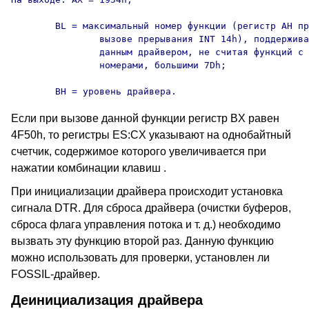
	BL = максимальный номер функции (регистр AH при

		вызове прерывания INT 14h), поддерживаемой

		данным драйвером, не считая функций с

		номерами, большими 7Dh;

	BH = уровень драйвера.
Если при вызове данной функции регистр BX равен
4F50h, то регистры ES:CX указывают на однобайтный
счетчик, содержимое которого увеличивается при
нажатии комбинации клавиш
.
При инициализации драйвера происходит установка
сигнала DTR. Для сброса драйвера (очистки буферов,
сброса флага управления потока и т. д.) необходимо
вызвать эту функцию второй раз. Данную функцию
можно использовать для проверки, установлен ли
FOSSIL-драйвер.
Деинициализация драйвера