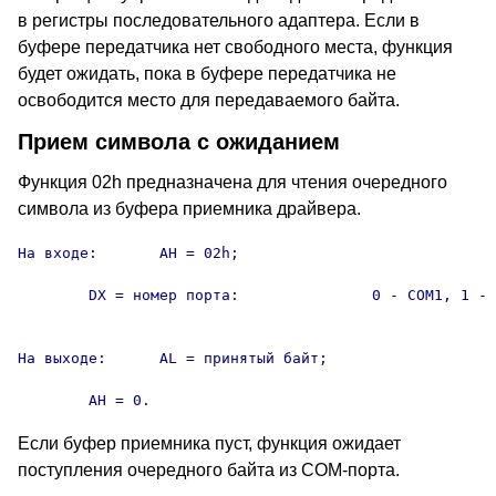
в регистры последовательного адаптера. Если в
буфере передатчика нет свободного места, функция
будет ожидать, пока в буфере передатчика не
освободится место для передаваемого байта.
Прием символа с ожиданием
Функция 02h предназначена для чтения очередного
символа из буфера приемника драйвера.
На входе:	AH = 02h;

	DX = номер порта:		0 - COM1, 1 - COM2, 2 - COM3,

										3 - COM4
На выходе:	AL = принятый байт;

	AH = 0.
Если буфер приемника пуст, функция ожидает
поступления очередного байта из COM-порта.