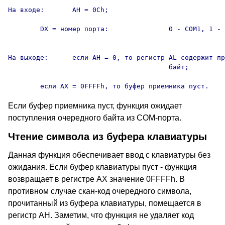
На входе:	AH = 0Ch;

	DX = номер порта:		0 - COM1, 1 - COM2, 2 - COM3,

										3 - COM4
На выходе:	если AH = 0, то регистр AL содержит принятый

					байт;

	если AX = 0FFFFh, то буфер приемника пуст.
Если буфер приемника пуст, функция ожидает
поступления очередного байта из COM-порта.
Чтение символа из буфера клавиатуры
Данная функция обеспечивает ввод с клавиатуры без
ожидания. Если буфер клавиатуры пуст - функция
возвращает в регистре AX значение 0FFFFh. В
противном случае скан-код очередного символа,
прочитанный из буфера клавиатуры, помещается в
регистр AH. Заметим, что функция не удаляет код