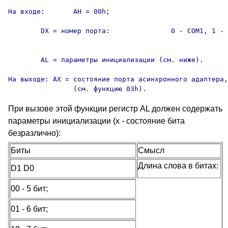
На входе:	AH = 00h;

	DX = номер порта:		0 - COM1, 1 - COM2, 

										2 - COM3, 3 - C
	AL = параметры инициализации (см. ниже).

На выходе: AX = состояние порта асинхронного адаптера,

		(см. функцию 03h).
При вызове этой функции регистр AL должен содержать
параметры инициализации (x - состояние бита
безразлично):
Биты
Смысл
Длина слова в битах:
D1 D0
00 - 5 бит;
01 - 6 бит;