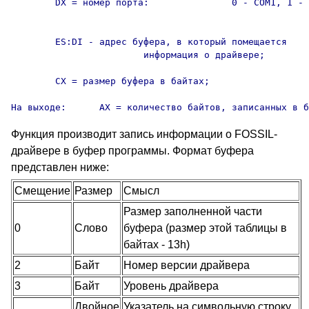
	DX = номер порта:		0 - COM1, 1 - COM2, 2 - COM3,

										3 - COM4
	ES:DI - адрес буфера, в который помещается

			информация о драйвере;

	CX = размер буфера в байтах;

На выходе:	AX = количество байтов, записанных в
Функция производит запись информации о FOSSIL-
драйвере в буфер программы. Формат буфера
представлен ниже:
Смещение
Размер
Смысл
Размер заполненной части
0
Слово
буфера (размер этой таблицы в
байтах - 13h)
2
Байт
Номер версии драйвера
3
Байт
Уровень драйвера
Двойное
Указатель на символьную строку