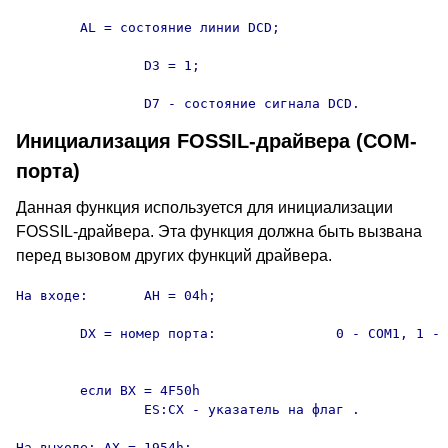
	AL = состояние линии DCD;

		D3 = 1;

		D7 - состояние сигнала DCD.
Инициализация FOSSIL-драйвера (COM-
порта)
Данная функция используется для инициализации
FOSSIL-драйвера. Эта функция должна быть вызвана
перед вызовом других функций драйвера.
На входе:	AH = 04h;

	DX = номер порта:		0 - COM1, 1 - COM2, 2 - COM3,

										3 - COM4
	если BX = 4F50h

		ES:CX - указатель на флаг 
.

На выходе: AX = 1954h;
