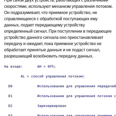
При связи двух устройств, работающих с различными
скоростями, используют механизм управления потоком.
Он подразумевает, что приемное устройство, не
справляющееся с обработкой поступающих ему
данных, подает передающему устройству
определенный сигнал. При поступлении в передающее
устройство данного сигнала оно приостанавливает
передачу и ожидает, пока приемное устройство не
обработает принятые данные и не подаст сигнал,
разрешающий возобновить передачу данных.
На входе:	AH = 0Fh;

	AL = способ управления потоком:

  D0		Использование для управления передачей символов XON/XOFF

  D1		Использование для управления потоком сигналов CTS/RTS

  D2		Зарезервирован

  D3		Использование для управления приемом символов XON/XOFF
