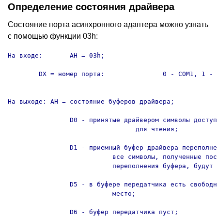
Определение состояния драйвера
Состояние порта асинхронного адаптера можно узнать
с помощью функции 03h:
На входе:	AH = 03h;

	DX = номер порта:		0 - COM1, 1 - COM2, 2 - COM3,

										3 - COM4
На выходе: AH = состояние буферов драйвера;

		D0 - принятые драйвером символы доступны

				 для чтения;

		D1 - приемный буфер драйвера переполнен, 

			   все символы, полученные после

			   переполнения буфера, будут потеряны;

		D5 - в буфере передатчика есть свободное

			   место;

		D6 - буфер передатчика пуст;
