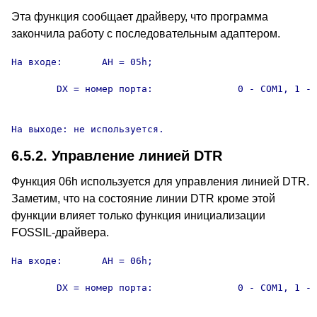
Эта функция сообщает драйверу, что программа
закончила работу с последовательным адаптером.
На входе:	AH = 05h;

	DX = номер порта:		0 - COM1, 1 - COM2, 2 - COM3,

										3 - COM4
На выходе: не используется.
6.5.2. Управление линией DTR
Функция 06h используется для управления линией DTR.
Заметим, что на состояние линии DTR кроме этой
функции влияет только функция инициализации
FOSSIL-драйвера.
На входе:	AH = 06h;

	DX = номер порта:		0 - COM1, 1 - COM2, 2 - COM3,

										3 - COM4