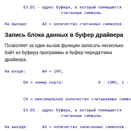
	ES:DI - адрес буфера, в который помещаются

			считанные символы.

На выходе:	AX = количество считанных символов.
Запись блока данных в буфер драйвера
Позволяет за один вызов функции записать несколько
байт из буфера программы в буфер передатчика
драйвера.
На входе:	AH = 19h;

	DX = номер порта:		0 - COM1, 1 - COM2, 2 - COM3,

										3 - COM4
	CX = максимальное количество считываемых символов;

	ES:DI - адрес буфера, в который помещаются

			считанные символы.

На выходе:	AX = количество записанных символов.