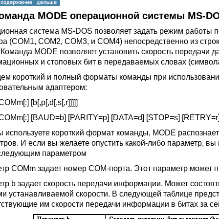
 Команда MODE операционной системы MS-D
ионная система MS-DOS позволяет задать режим работы п
ра (COM1, COM2, COM3, и COM4) непосредственно из стро
Команда MODE позволяет установить скорость передачи дан
ационных и стоповых бит в передаваемых словах (символа
ем короткий и полный форматы команды при использовани
овательным адаптером:
m[:] [b[,p[,d[,s[,r]]]]]
OMm[:] [BAUD=b] [PARITY=p] [DATA=d] [STOP=s] [RETRY=r
ы используете короткий формат команды, MODE распознает 
тров. И если вы желаете опустить какой-либо параметр, вы
следующим параметром
тр COMm задает номер COM-порта. Этот параметр может пр
тр b задает скорость передачи информации. Может состоя
и устанавливаемой скорости. В следующей таблице предс
тствующие им скорости передачи информации в битах за се