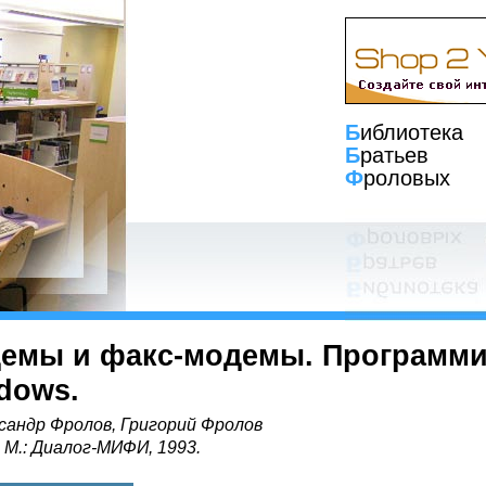
Б
иблиотека
Б
ратьев
Ф
роловых
емы и факс-модемы. Программи
dows.
сандр Фролов, Григорий Фролов
, М.: Диалог-МИФИ, 1993.