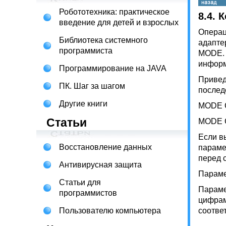
Робототехника: практическое
8.4.
введение для детей и взрослых
Операц
Библиотека системного
адапте
программиста
MODE. 
информ
Программирование на JAVA
Привед
ПК. Шаг за шагом
послед
Другие книги
MODE COM
Статьи
MODE C
Если в
Восстановление данных
параме
перед 
Антивирусная защита
Параме
Статьи для
Параме
программистов
цифрам
Пользователю компьютера
соотве