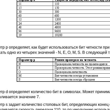
тр p определяет, как будет использоваться бит четности п
ть одно из четырех значений - N, E, O, M, S. В следующей 
тр d определяет количество бит в символах. Может принима
вливается значение 7.
тр s задает количество стоповых бит, определяющих конец 
вливается скорость передачи 110, то по умолчанию использ