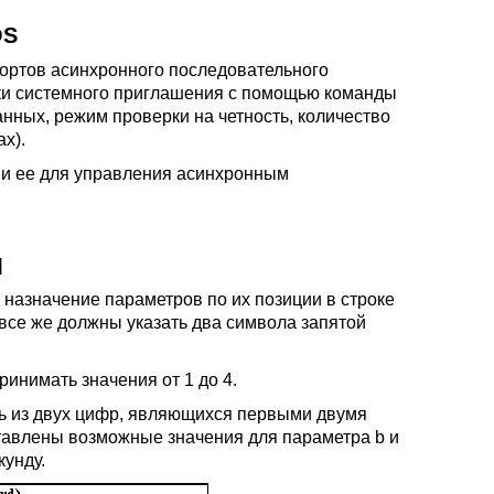
OS
ортов асинхронного последовательного
ки системного приглашения с помощью команды
ных, режим проверки на четность, количество
х).
и ее для управления асинхронным
]
назначение параметров по их позиции в строке
 все же должны указать два символа запятой
инимать значения от 1 до 4.
ть из двух цифр, являющихся первыми двумя
тавлены возможные значения для параметра b и
кунду.