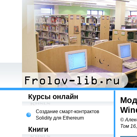
Курсы онлайн
Мод
Win
Создание смарт-контрактов
Solidity для Ethereum
© Алек
Том 16
Книги