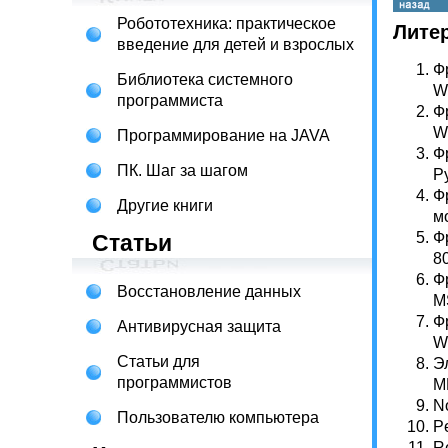
Робототехника: практическое
Лите
введение для детей и взрослых
Ф
Библиотека системного
W
программиста
Ф
W
Программирование на JAVA
Ф
ПК. Шаг за шагом
Р
Ф
Другие книги
м
Ф
Статьи
8
Ф
Восстановление данных
M
Ф
Антивирусная защита
W
Статьи для
Э
программистов
М
N
Пользователю компьютера
P
R