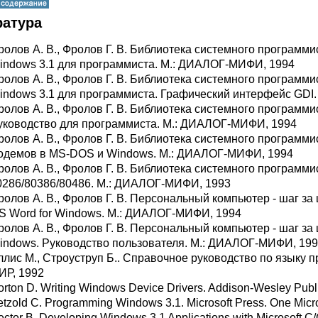
ратура
ролов А. В., Фролов Г. В. Библиотека системного программис
indows 3.1 для программиста. М.: ДИАЛОГ-МИФИ, 1994
ролов А. В., Фролов Г. В. Библиотека системного программис
indows 3.1 для программиста. Графический интерфейс GDI
ролов А. В., Фролов Г. В. Библиотека системного программи
уководство для программиста. М.: ДИАЛОГ-МИФИ, 1994
ролов А. В., Фролов Г. В. Библиотека системного программи
одемов в MS-DOS и Windows. М.: ДИАЛОГ-МИФИ, 1994
ролов А. В., Фролов Г. В. Библиотека системного программи
0286/80386/80486. М.: ДИАЛОГ-МИФИ, 1993
ролов А. В., Фролов Г. В. Персональный компьютер - шаг за
S Word for Windows. М.: ДИАЛОГ-МИФИ, 1994
ролов А. В., Фролов Г. В. Персональный компьютер - шаг за 
indows. Руководство пользователя. М.: ДИАЛОГ-МИФИ, 19
ллис М., Строуструп Б.. Справочное руководство по языку 
ИР, 1992
orton D. Writing Windows Device Drivers. Addison-Wesley Pub
etzold C. Programming Windows 3.1. Microsoft Press. One Micr
ector B. Developing Windows 3.1 Applications with Microsoft 