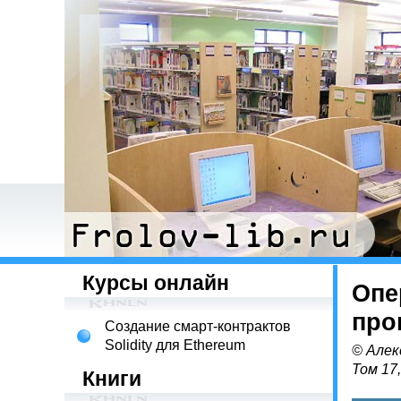
Курсы онлайн
Опе
про
Создание смарт-контрактов
Solidity для Ethereum
© Алек
Том 17
Книги