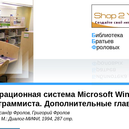
Б
иблиотека
Б
ратьев
Ф
роловых
рационная система Microsoft Win
граммиста. Дополнительные гла
сандр Фролов, Григорий Фролов
, М.: Диалог-МИФИ, 1994, 287 стр.