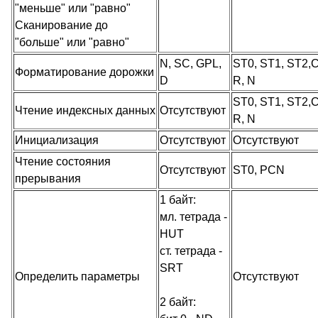
"меньше" или "равно"
Сканирование до
"больше" или "равно"
N, SC, GPL,
ST0, ST1, ST2,C
Форматирование дорожки
D
R, N
ST0, ST1, ST2,C
Чтение индексных данных
Отсутствуют
R, N
Инициализация
Отсутствуют
Отсутствуют
Чтение состояния
Отсутствуют
ST0, PCN
прерывания
1 байт:
мл. тетрада -
HUT
ст. тетрада -
SRT
Определить параметры
Отсутствуют
2 байт: