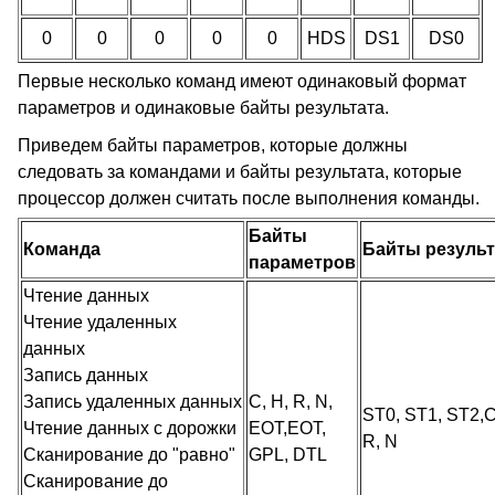
0
0
0
0
0
HDS
DS1
DS0
Первые несколько команд имеют одинаковый формат
параметров и одинаковые байты результата.
Приведем байты параметров, которые должны
следовать за командами и байты результата, которые
процессор должен считать после выполнения команды.
Байты
Команда
Байты результ
параметров
Чтение данных
Чтение удаленных
данных
Запись данных
Запись удаленных данных
C, H, R, N,
ST0, ST1, ST2,C
Чтение данных с дорожки
EOT,EOT,
R, N
Сканирование до "равно"
GPL, DTL
Сканирование до