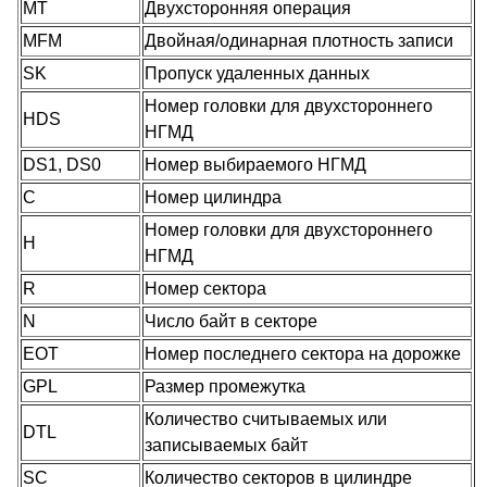
MT
Двухсторонняя операция
MFM
Двойная/одинарная плотность записи
SK
Пропуск удаленных данных
Номер головки для двухстороннего
HDS
НГМД
DS1, DS0
Номер выбираемого НГМД
C
Номер цилиндра
Номер головки для двухстороннего
H
НГМД
R
Номер сектора
N
Число байт в секторе
EOT
Номер последнего сектора на дорожке
GPL
Размер промежутка
Количество считываемых или
DTL
записываемых байт
SC
Количество секторов в цилиндре