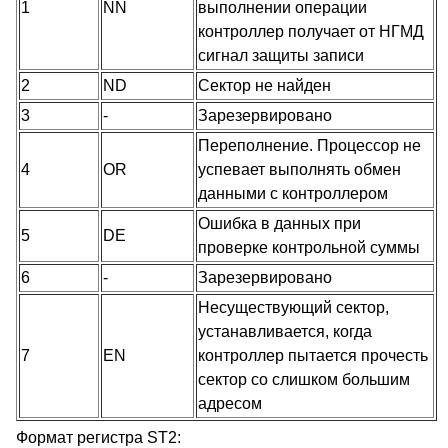
1
NN
выполнении операции
контроллер получает от НГМД
сигнал защиты записи
2
ND
Сектор не найден
3
-
Зарезервировано
Переполнение. Процессор не
4
OR
успевает выполнять обмен
данными с контроллером
Ошибка в данных при
5
DE
проверке контрольной суммы
6
-
Зарезервировано
Несуществующий сектор,
устанавливается, когда
7
EN
контроллер пытается прочесть
сектор со слишком большим
адресом
Формат регистра ST2: