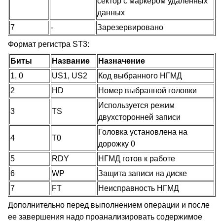
сектор с маркером удаленных
данных
7
-
Зарезервировано
Формат регистра ST3:
Биты
Название
Назначение
1, 0
US1, US2
Код выбранного НГМД
2
HD
Номер выбранной головки
Используется режим
3
TS
двухсторонней записи
Головка установлена на
4
T0
дорожку 0
5
RDY
НГМД готов к работе
6
WP
Защита записи на диске
7
FT
Неисправность НГМД
Дополнительно перед выполнением операции и после
ее завершения надо проанализировать содержимое