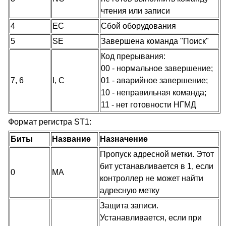
чтения или записи
4
EC
Сбой оборудования
5
SE
Завершена команда "Поиск"
Код прерывания:
00 - нормальное завершение;
7, 6
I, C
01 - аварийное завершение;
10 - неправильная команда;
11 - нет готовности НГМД
Формат регистра ST1:
Биты
Название
Назначение
Пропуск адресной метки. Этот
бит устанавливается в 1, если
0
MA
контроллер не может найти
адресную метку
Защита записи.
Устанавливается, если при