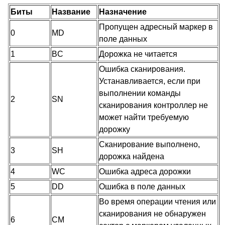
Биты
Название
Назначение
Пропущен адресный маркер в
0
MD
поле данных
1
BC
Дорожка не читается
Ошибка сканирования.
Устанавливается, если при
выполнении команды
2
SN
сканирования контроллер не
может найти требуемую
дорожку
Сканирование выполнено,
3
SH
дорожка найдена
4
WC
Ошибка адреса дорожки
5
DD
Ошибка в поле данных
Во время операции чтения или
сканирования не обнаружен
6
CM