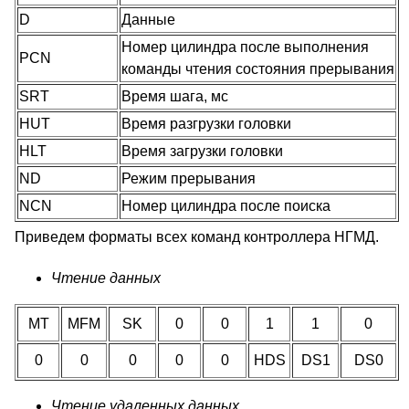
D
Данные
Номер цилиндра после выполнения
PCN
команды чтения состояния прерывания
SRT
Время шага, мс
HUT
Время разгрузки головки
HLT
Время загрузки головки
ND
Режим прерывания
NCN
Номер цилиндра после поиска
Приведем форматы всех команд контроллера НГМД.
Чтение данных
MT
MFM
SK
0
0
1
1
0
0
0
0
0
0
HDS
DS1
DS0
Чтение удаленных данных