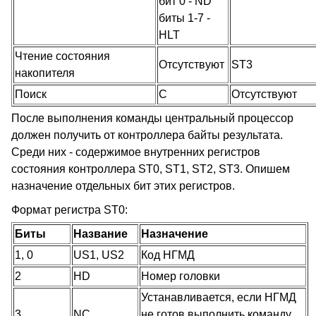
бит 0 - ND
биты 1-7 -
HLT
Чтение состояния
Отсутствуют
ST3
накопителя
Поиск
C
Отсутствуют
После выполнения команды центральный процессор
должен получить от контроллера байты результата.
Среди них - содержимое внутренних регистров
состояния контроллера ST0, ST1, ST2, ST3. Опишем
назначение отдельных бит этих регистров.
Формат регистра ST0:
Биты
Название
Назначение
1, 0
US1, US2
Код НГМД
2
HD
Номер головки
Устанавливается, если НГМД
3
NC
не готов выполнить команду