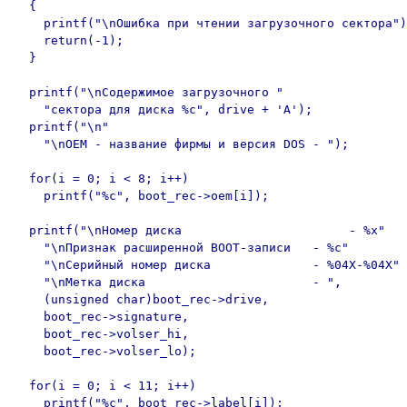
  {

    printf("\nОшибка при чтении загрузочного сектора")
    return(-1);

  }

  printf("\nСодержимое загрузочного "

    "сектора для диска %c", drive + 'A');

  printf("\n"

    "\nOEM - название фирмы и версия DOS - ");

  for(i = 0; i < 8; i++)

    printf("%c", boot_rec->oem[i]);

  printf("\nНомер диска                       - %x"

    "\nПризнак расширенной BOOT-записи   - %c"

    "\nСерийный номер диска              - %04X-%04X"

    "\nМетка диска                       - ",

    (unsigned char)boot_rec->drive,

    boot_rec->signature,

    boot_rec->volser_hi,

    boot_rec->volser_lo);

  for(i = 0; i < 11; i++)

    printf("%c", boot_rec->label[i]);
