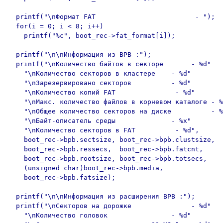
  printf("\nФормат FAT                         - ");

  for(i = 0; i < 8; i++)

    printf("%c", boot_rec->fat_format[i]);

  printf("\n\nИнформация из BPB :");

  printf("\nКоличество байтов в секторе       - %d"

    "\nКоличество секторов в кластере    - %d"

    "\nЗарезервировано секторов          - %d"

    "\nКоличество копий FAT               - %d"

    "\nМакс. количество файлов в корневом каталоге - %
    "\nОбщее количество секторов на диске          - %
    "\nБайт-описатель среды              - %x"

    "\nКоличество секторов в FAT          - %d",

    boot_rec->bpb.sectsize, boot_rec->bpb.clustsize,

    boot_rec->bpb.ressecs,  boot_rec->bpb.fatcnt,

    boot_rec->bpb.rootsize, boot_rec->bpb.totsecs,

    (unsigned char)boot_rec->bpb.media,

    boot_rec->bpb.fatsize);

  printf("\n\nИнформация из расширения BPB :");

  printf("\nСекторов на дорожке               - %d"

    "\nКоличество головок                - %d"
