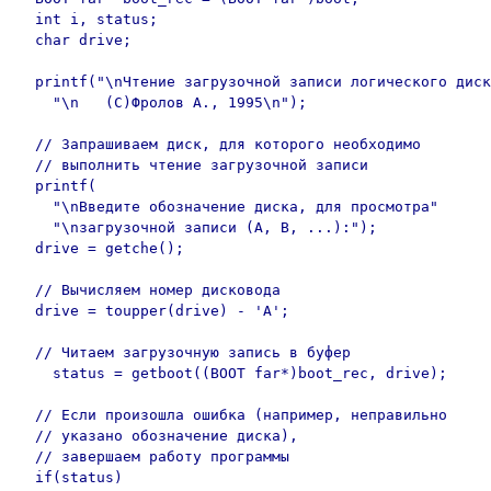
  int i, status;

  char drive;

  printf("\nЧтение загрузочной записи логического диск
    "\n   (C)Фролов А., 1995\n");

  // Запрашиваем диск, для которого необходимо

  // выполнить чтение загрузочной записи

  printf(

    "\nВведите обозначение диска, для просмотра"

    "\nзагрузочной записи (A, B, ...):");

  drive = getche();

  // Вычисляем номер дисковода

  drive = toupper(drive) - 'A';

  // Читаем загрузочную запись в буфер

    status = getboot((BOOT far*)boot_rec, drive);

  // Если произошла ошибка (например, неправильно

  // указано обозначение диска),

  // завершаем работу программы

  if(status)
