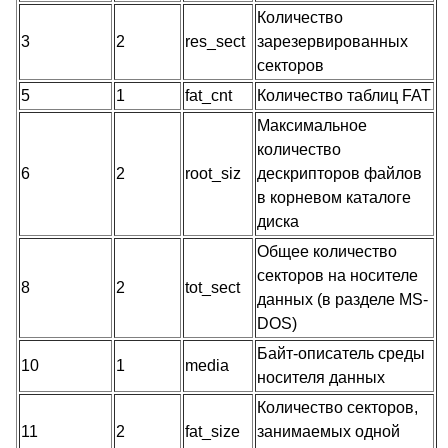
Количество
3
2
res_sect
зарезервированных
секторов
5
1
fat_cnt
Количество таблиц FAT
Максимальное
количество
6
2
root_siz
дескрипторов файлов
в корневом каталоге
диска
Общее количество
секторов на носителе
8
2
tot_sect
данных (в разделе MS-
DOS)
Байт-описатель среды
10
1
media
носителя данных
Количество секторов,
11
2
fat_size
занимаемых одной