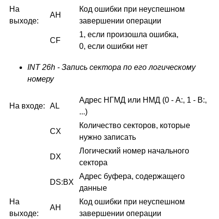
На
Код ошибки при неуспешном
AH
выходе:
завершении операции
1, если произошла ошибка,
CF
0, если ошибки нет
INT 26h - Запись сектора по его логическому
номеру
Адрес НГМД или НМД (0 - A:, 1 - B:,
На входе:
AL
...)
Количество секторов, которые
CX
нужно записать
Логический номер начального
DX
сектора
Адрес буфера, содержащего
DS:BX
данные
На
Код ошибки при неуспешном
AH
выходе:
завершении операции