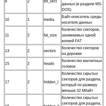
8
2
tot_sect
данных (в разделе MS-
DOS)
Байт-описатель среды
10
1
media
носителя данных
Количество секторов,
11
2
fat_size
занимаемых одной
копией FAT
Количество секторов
13
2
sectors
на дорожке
Количество магнитных
15
2
heads
головок
Количество скрытых
секторов для раздела,
17
2
hidden_l
который по размеру
меньше 32 Мбайт
Количество скрытых
секторов для раздела,