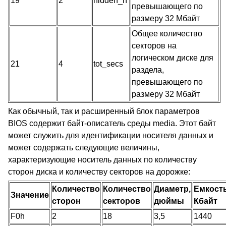
19
2
hidden_h
превышающего по
размеру 32 Мбайт
Общее количество
секторов на
логическом диске для
21
4
tot_secs
раздела,
превышающего по
размеру 32 Мбайт
Как обычный, так и расширенный блок параметров
BIOS содержит байт-описатель среды media. Этот байт
может служить для идентификации носителя данных и
может содержать следующие величины,
характеризующие носитель данных по количеству
сторон диска и количеству секторов на дорожке:
Количество
Количество
Диаметр,
Емкость
Значение
сторон
секторов
дюймы
Кбайт
F0h
2
18
3,5
1440