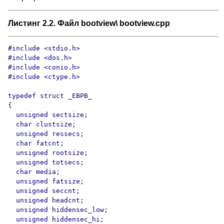
Листинг 2.2. Файл bootview\ bootview.cpp
#include <stdio.h>

#include <dos.h>

#include <conio.h>

#include <ctype.h>

typedef struct _EBPB_ 

{

  unsigned sectsize;

  char clustsize;

  unsigned ressecs;

  char fatcnt;

  unsigned rootsize;

  unsigned totsecs;

  char media;

  unsigned fatsize;

  unsigned seccnt;

  unsigned headcnt;

  unsigned hiddensec_low;

  unsigned hiddensec_hi;
