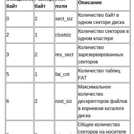
Описание
байт
байт
поля
Количество байт в
0
2
sect_siz
одном секторе диска
Количество секторов в
2
1
clustsiz
одном кластере
Количество
3
2
res_sect
зарезервированных
секторов
Количество таблиц
5
1
fat_cnt
FAT
Максимальное
количество
6
2
root_siz
дескрипторов файлов
в корневом каталоге
диска
Общее количество
секторов на носителе