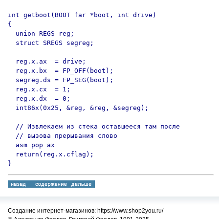
int getboot(BOOT far *boot, int drive)

{

  union REGS reg;

  struct SREGS segreg;

  reg.x.ax  = drive;

  reg.x.bx  = FP_OFF(boot);

  segreg.ds = FP_SEG(boot);

  reg.x.cx  = 1;

  reg.x.dx  = 0;

  int86x(0x25, &reg, &reg, &segreg);

  // Извлекаем из стека оставшееся там после

  // вызова прерывания слово

  asm pop ax

  return(reg.x.cflag);

}
Создание интернет-магазинов: https://www.shop2you.ru/