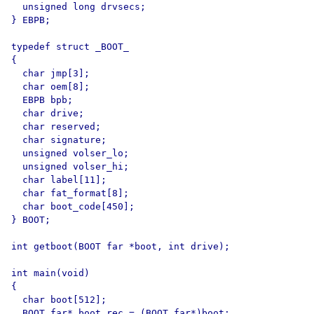
  unsigned long drvsecs;

} EBPB;

typedef struct _BOOT_

{

  char jmp[3];

  char oem[8];

  EBPB bpb;

  char drive;

  char reserved;

  char signature;

  unsigned volser_lo;

  unsigned volser_hi;

  char label[11];

  char fat_format[8];

  char boot_code[450];

} BOOT;

int getboot(BOOT far *boot, int drive);

int main(void)

{

  char boot[512];

  BOOT far* boot_rec = (BOOT far*)boot;
