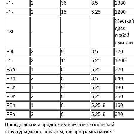
- " -
2
36
3,5
2880
- " -
2
15
5,25
1200
Жесткий
диск
F8h
-
-
любой
емкости
F9h
2
9
3,5
720
- " -
2
15
5,25
1200
FAh
1
8
5,25
320
FBh
2
8
3,5
640
FCh
1
9
5,25
180
FDh
2
9
5,25
360
FEh
1
8
5,25, 8
160
FFh
2
8
5,25, 8
320
Прежде чем мы продолжим изучение логической
структуры диска, покажем, как программа может