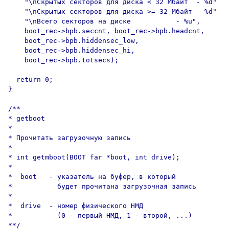
    "\nСкрытых секторов для диска < 32 Mбайт  - %d"

    "\nСкрытых секторов для диска >= 32 Mбайт - %d"

    "\nВсего секторов на диске           - %u",

    boot_rec->bpb.seccnt, boot_rec->bpb.headcnt,

    boot_rec->bpb.hiddensec_low,

    boot_rec->bpb.hiddensec_hi,

    boot_rec->bpb.totsecs);

  return 0;

}

/**

* getboot

*

* Прочитать загрузочную запись

*

* int getmboot(BOOT far *boot, int drive);

*

*  boot   - указатель на буфер, в который

*           будет прочитана загрузочная запись 

*

*  drive  - номер физического НМД

*           (0 - первый НМД, 1 - второй, ...)

**/
