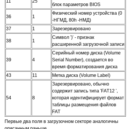
11
25
блок параметров BIOS
Физический номер устройства (0
36
1
-НГМД, 80h -НМД)
37
1
Зарезервировано
Символ ')' - признак
38
1
расширенной загрузочной записи
Серийный номер диска (Volume
39
4
Serial Number), создается во
время форматирования диска
43
11
Метка диска (Volume Label)
Зарезервировано, обычно
содержит запись типа 'FAT12 ',
54
8
которая идентифицирует формат
таблицы размещения файлов
FAT
Первые два поля в загрузочном секторе аналогичны
описанным раньше.