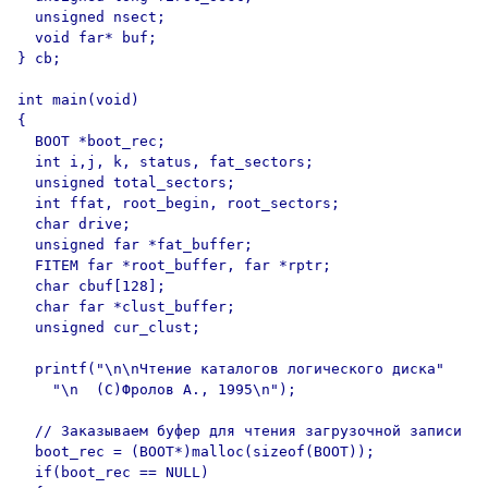
  unsigned nsect;

  void far* buf;

} cb;

int main(void)

{

  BOOT *boot_rec;

  int i,j, k, status, fat_sectors;

  unsigned total_sectors;

  int ffat, root_begin, root_sectors;

  char drive;

  unsigned far *fat_buffer;

  FITEM far *root_buffer, far *rptr;

  char cbuf[128];

  char far *clust_buffer;

  unsigned cur_clust;

  printf("\n\nЧтение каталогов логического диска"

    "\n  (C)Фролов А., 1995\n");

  // Заказываем буфер для чтения загрузочной записи

  boot_rec = (BOOT*)malloc(sizeof(BOOT));

  if(boot_rec == NULL)
