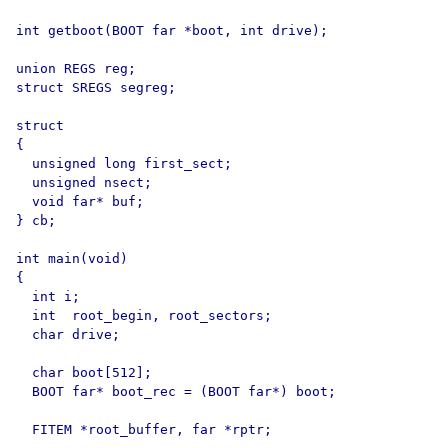
int getboot(BOOT far *boot, int drive);

union REGS reg;

struct SREGS segreg;

struct

{

  unsigned long first_sect;

  unsigned nsect;

  void far* buf;

} cb;

int main(void)

{

  int i;

  int  root_begin, root_sectors;

  char drive;

  char boot[512];

  BOOT far* boot_rec = (BOOT far*) boot;

  FITEM *root_buffer, far *rptr;
