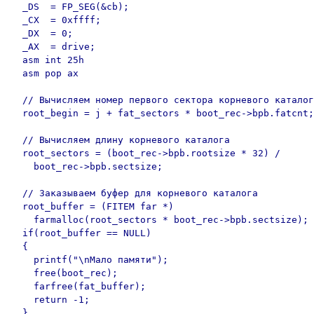
  _DS  = FP_SEG(&cb);

  _CX  = 0xffff;

  _DX  = 0;

  _AX  = drive;

  asm int 25h

  asm pop ax

  // Вычисляем номер первого сектора корневого каталог
  root_begin = j + fat_sectors * boot_rec->bpb.fatcnt;

  // Вычисляем длину корневого каталога

  root_sectors = (boot_rec->bpb.rootsize * 32) /

    boot_rec->bpb.sectsize;

  // Заказываем буфер для корневого каталога

  root_buffer = (FITEM far *)

    farmalloc(root_sectors * boot_rec->bpb.sectsize);

  if(root_buffer == NULL)

  {

    printf("\nМало памяти");

    free(boot_rec);

    farfree(fat_buffer);

    return -1;

  }
