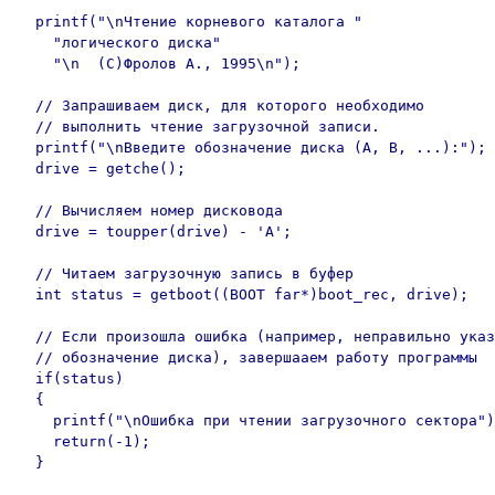
  printf("\nЧтение корневого каталога "

    "логического диска"

    "\n  (C)Фролов А., 1995\n");

  // Запрашиваем диск, для которого необходимо

  // выполнить чтение загрузочной записи.

  printf("\nВведите обозначение диска (A, B, ...):");

  drive = getche();

  // Вычисляем номер дисковода

  drive = toupper(drive) - 'A';

  // Читаем загрузочную запись в буфер

  int status = getboot((BOOT far*)boot_rec, drive);

  // Если произошла ошибка (например, неправильно указ
  // обозначение диска), завершааем работу программы

  if(status)

  {

    printf("\nОшибка при чтении загрузочного сектора")
    return(-1);

  }
