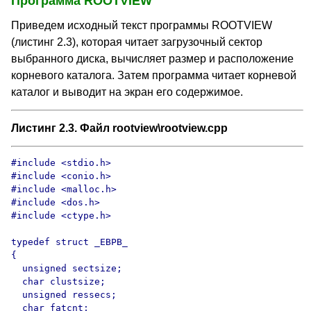
Программа ROOTVIEW
Приведем исходный текст программы ROOTVIEW
(листинг 2.3), которая читает загрузочный сектор
выбранного диска, вычисляет размер и расположение
корневого каталога. Затем программа читает корневой
каталог и выводит на экран его содержимое.
Листинг 2.3. Файл rootview\rootview.cpp
#include <stdio.h>

#include <conio.h>

#include <malloc.h>

#include <dos.h>

#include <ctype.h>

typedef struct _EBPB_

{

  unsigned sectsize;

  char clustsize;

  unsigned ressecs;

  char fatcnt;
