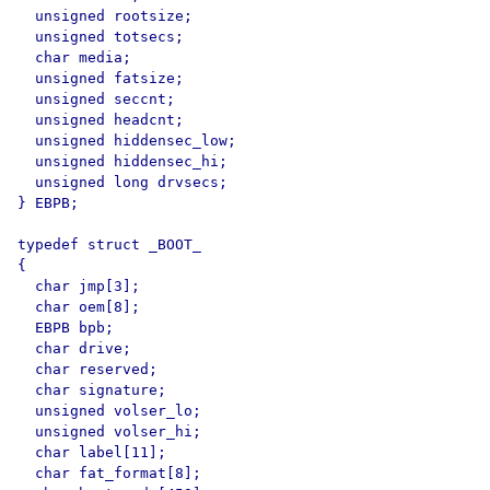
  unsigned rootsize;

  unsigned totsecs;

  char media;

  unsigned fatsize;

  unsigned seccnt;

  unsigned headcnt;

  unsigned hiddensec_low;

  unsigned hiddensec_hi;

  unsigned long drvsecs;

} EBPB;

typedef struct _BOOT_

{

  char jmp[3];

  char oem[8];

  EBPB bpb;

  char drive;

  char reserved;

  char signature;

  unsigned volser_lo;

  unsigned volser_hi;

  char label[11];

  char fat_format[8];
