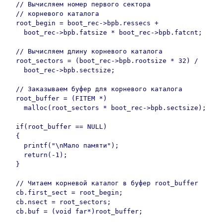
  // Вычисляем номер первого сектора

  // корневого каталога

  root_begin = boot_rec->bpb.ressecs +

    boot_rec->bpb.fatsize * boot_rec->bpb.fatcnt;

  // Вычисляем длину корневого каталога

  root_sectors = (boot_rec->bpb.rootsize * 32) /

    boot_rec->bpb.sectsize;

  // Заказываем буфер для корневого каталога

  root_buffer = (FITEM *)

    malloc(root_sectors * boot_rec->bpb.sectsize);

  if(root_buffer == NULL)

  {

    printf("\nМало памяти");

    return(-1);

  }

  // Читаем корневой каталог в буфер root_buffer

  cb.first_sect = root_begin;

  cb.nsect = root_sectors;

  cb.buf = (void far*)root_buffer;
