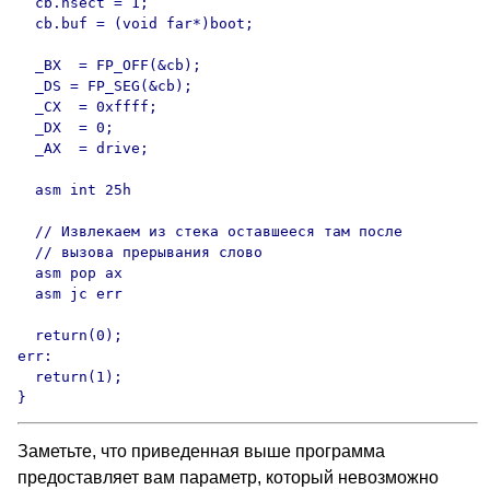
  cb.nsect = 1;

  cb.buf = (void far*)boot;

  _BX  = FP_OFF(&cb);

  _DS = FP_SEG(&cb);

  _CX  = 0xffff;

  _DX  = 0;

  _AX  = drive;

  asm int 25h

  // Извлекаем из стека оставшееся там после

  // вызова прерывания слово

  asm pop ax

  asm jc err

  return(0);

err:

  return(1);

}
Заметьте, что приведенная выше программа
предоставляет вам параметр, который невозможно