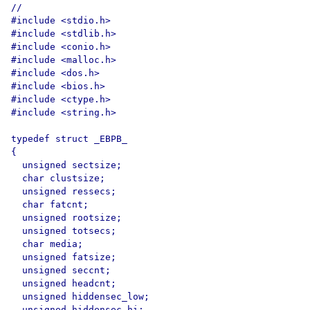
//

#include <stdio.h>

#include <stdlib.h>

#include <conio.h>

#include <malloc.h>

#include <dos.h>

#include <bios.h>

#include <ctype.h>

#include <string.h>

typedef struct _EBPB_

{

  unsigned sectsize;

  char clustsize;

  unsigned ressecs;

  char fatcnt;

  unsigned rootsize;

  unsigned totsecs;

  char media;

  unsigned fatsize;

  unsigned seccnt;

  unsigned headcnt;

  unsigned hiddensec_low;

  unsigned hiddensec_hi;
