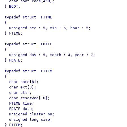
  char boot_code[450];

} BOOT;

typedef struct _FTIME_

{

  unsigned sec : 5, min : 6, hour : 5;

} FTIME;

typedef struct _FDATE_

{

  unsigned day : 5, month : 4, year : 7;

} FDATE;

typedef struct _FITEM_

{

  char name[8];

  char ext[3];

  char attr;

  char reserved[10];

  FTIME time;

  FDATE date;

  unsigned cluster_nu;

  unsigned long size;

} FITEM;
