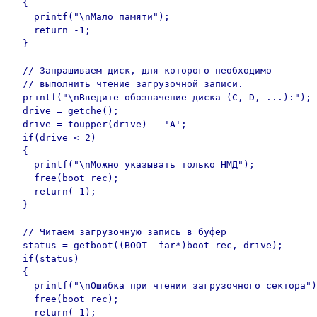
  {

    printf("\nМало памяти");

    return -1;

  }

  // Запрашиваем диск, для которого необходимо

  // выполнить чтение загрузочной записи.

  printf("\nВведите обозначение диска (C, D, ...):");

  drive = getche();

  drive = toupper(drive) - 'A';

  if(drive < 2)

  {

    printf("\nМожно указывать только НМД");

    free(boot_rec);

    return(-1);

  }

  // Читаем загрузочную запись в буфер

  status = getboot((BOOT _far*)boot_rec, drive);

  if(status)

  {

    printf("\nОшибка при чтении загрузочного сектора")
    free(boot_rec);

    return(-1);
