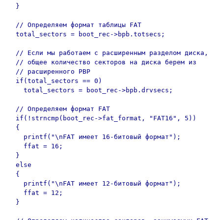
  }

  // Определяем формат таблицы FAT 

  total_sectors = boot_rec->bpb.totsecs;

  // Если мы работаем с расширенным разделом диска,

  // общее количество секторов на диска берем из

  // расширенного PBP

  if(total_sectors == 0)

    total_sectors = boot_rec->bpb.drvsecs;

  // Определяем формат FAT 

  if(!strncmp(boot_rec->fat_format, "FAT16", 5))

  {

    printf("\nFAT имеет 16-битовый формат");

    ffat = 16;

  }

  else

  {

    printf("\nFAT имеет 12-битовый формат");

    ffat = 12;

  }
