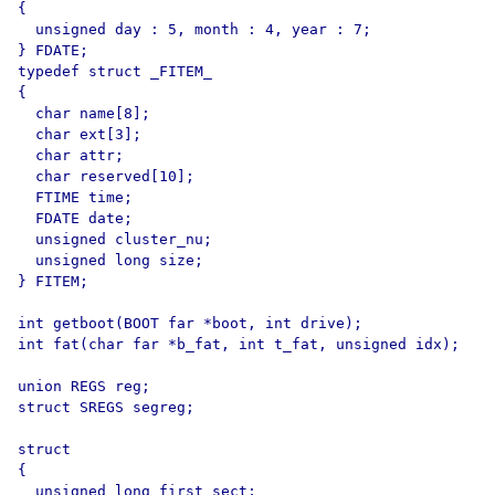
{

  unsigned day : 5, month : 4, year : 7;

} FDATE;

typedef struct _FITEM_

{

  char name[8];

  char ext[3];

  char attr;

  char reserved[10];

  FTIME time;

  FDATE date;

  unsigned cluster_nu;

  unsigned long size;

} FITEM;

int getboot(BOOT far *boot, int drive);

int fat(char far *b_fat, int t_fat, unsigned idx);

union REGS reg;

struct SREGS segreg;

struct

{

  unsigned long first_sect;
