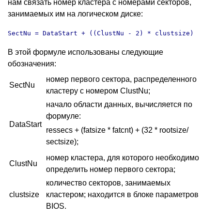
нам связать номер кластера с номерами секторов,
занимаемых им на логическом диске:
SectNu = DataStart + ((ClustNu - 2) * clustsize)
В этой формуле использованы следующие
обозначения:
номер первого сектора, распределенного
SectNu
кластеру с номером ClustNu;
начало области данных, вычисляется по
формуле:
DataStart
ressecs + (fatsize * fatcnt) + (32 * rootsize/
sectsize);
номер кластера, для которого необходимо
ClustNu
определить номер первого сектора;
количество секторов, занимаемых
clustsize
кластером; находится в блоке параметров
BIOS.