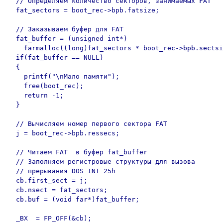
  // Определяем количество секторов, занимаемых FAT 

  fat_sectors = boot_rec->bpb.fatsize;

  // Заказываем буфер для FAT 

  fat_buffer = (unsigned int*)

    farmalloc((long)fat_sectors * boot_rec->bpb.sectsi
  if(fat_buffer == NULL)

  {

    printf("\nМало памяти");

    free(boot_rec);

    return -1;

  }

  // Вычисляем номер первого сектора FAT 

  j = boot_rec->bpb.ressecs;

  // Читаем FAT  в буфер fat_buffer

  // Заполняем регистровые структуры для вызова

  // прерывания DOS INT 25h

  cb.first_sect = j;

  cb.nsect = fat_sectors;

  cb.buf = (void far*)fat_buffer;

  _BX  = FP_OFF(&cb);
