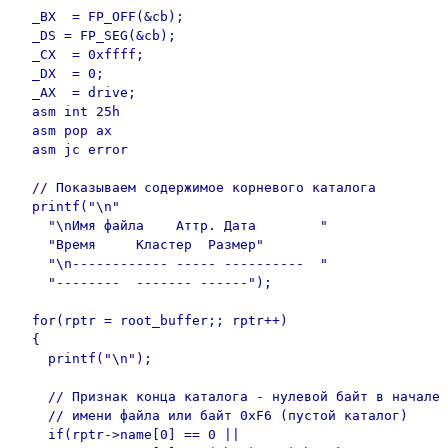
  _BX  = FP_OFF(&cb);

  _DS = FP_SEG(&cb);

  _CX  = 0xffff;

  _DX  = 0;

  _AX  = drive;

  asm int 25h

  asm pop ax

  asm jc error

  // Показываем содержимое корневого каталога

  printf("\n"

    "\nИмя файла    Аттр. Дата        "

    "Время     Кластер  Размер"

    "\n------------ ----- ----------  "

    "--------  ------- ------");

  for(rptr = root_buffer;; rptr++)

  {

    printf("\n");

    // Признак конца каталога - нулевой байт в начале

    // имени файла или байт 0xF6 (пустой каталог)

    if(rptr->name[0] == 0 ||
