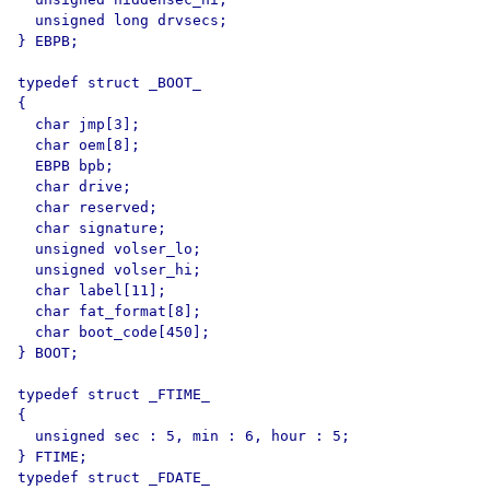
  unsigned long drvsecs;

} EBPB;

typedef struct _BOOT_

{

  char jmp[3];

  char oem[8];

  EBPB bpb;

  char drive;

  char reserved;

  char signature;

  unsigned volser_lo;

  unsigned volser_hi;

  char label[11];

  char fat_format[8];

  char boot_code[450];

} BOOT;

typedef struct _FTIME_

{

  unsigned sec : 5, min : 6, hour : 5;

} FTIME;

typedef struct _FDATE_
