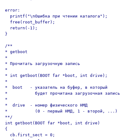
error:

  printf("\nОшибка при чтении каталога");

  free(root_buffer);

  return(-1);

}

/**

* getboot

*

* Прочитать загрузочную запись

*

* int getboot(BOOT far *boot, int drive);

*

*  boot   - указатель на буфер, в который

*           будет прочитана загрузочная запись 

*

*  drive  - номер физического НМД

*           (0 - первый НМД, 1 - второй, ...)

**/

int getboot(BOOT far *boot, int drive)

{

  cb.first_sect = 0;
