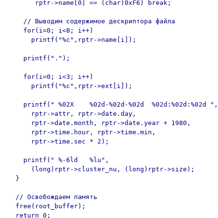
       rptr->name[0] == (char)0xF6) break;

    // Выводим содержимое дескриптора файла

    for(i=0; i<8; i++)

      printf("%c",rptr->name[i]);

    printf(".");

    for(i=0; i<3; i++)

      printf("%c",rptr->ext[i]);

    printf(" %02X    %02d-%02d-%02d  %02d:%02d:%02d ",

      rptr->attr, rptr->date.day,

      rptr->date.month, rptr->date.year + 1980,

      rptr->time.hour, rptr->time.min,

      rptr->time.sec * 2);

    printf(" %-6ld   %lu",

      (long)rptr->cluster_nu, (long)rptr->size);

  }

  // Освобождаем память

  free(root_buffer);

  return 0;
