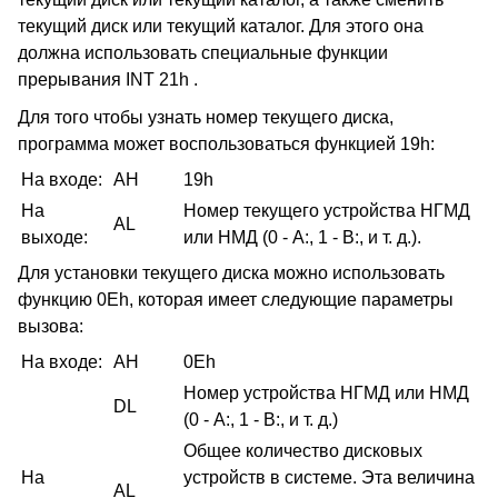
текущий диск или текущий каталог. Для этого она
должна использовать специальные функции
прерывания INT 21h .
Для того чтобы узнать номер текущего диска,
программа может воспользоваться функцией 19h:
На входе:
AH
19h
На
Номер текущего устройства НГМД
AL
выходе:
или НМД (0 - А:, 1 - В:, и т. д.).
Для установки текущего диска можно использовать
функцию 0Eh, которая имеет следующие параметры
вызова:
На входе:
AH
0Eh
Номер устройства НГМД или НМД
DL
(0 - А:, 1 - В:, и т. д.)
Общее количество дисковых
На
устройств в системе. Эта величина
AL