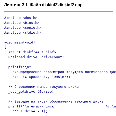
Листинг 3.1. Файл diskinf2\diskinf2.cpp
#include <dos.h>

#include <bios.h>

#include <conio.h>

#include <stdio.h>

void main(void)

{

  struct diskfree_t dinfo;

  unsigned drive, drivecount;

  printf("\n"

    "\nОпределение параметров текущего логического дис
    "\n  (C)Фролов А., 1995\n");

  // Определяем номер текущего диска

  _dos_getdrive (&drive);

  // Выводим на экран обозначение текущего диска

  printf("\nТекущий диск:                        %c:\n
    'A' + drive - 1);
