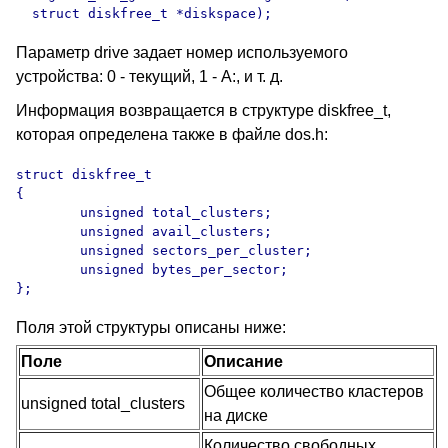
  struct diskfree_t *diskspace);
Параметр drive задает номер используемого
устройства: 0 - текущий, 1 - А:, и т. д.
Информация возвращается в структуре diskfree_t,
которая определена также в файле dos.h:
struct diskfree_t

{

	unsigned total_clusters;

	unsigned avail_clusters;

	unsigned sectors_per_cluster;

	unsigned bytes_per_sector;

};
Поля этой структуры описаны ниже:
Поле
Описание
Общее количество кластеров
unsigned total_clusters
на диске
Количество свободных