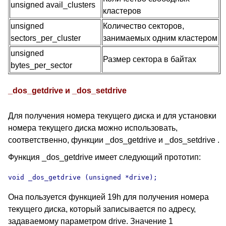
unsigned avail_clusters
кластеров
unsigned
Количество секторов,
sectors_per_cluster
занимаемых одним кластером
unsigned
Размер сектора в байтах
bytes_per_sector
_dos_getdrive и _dos_setdrive
Для получения номера текущего диска и для установки
номера текущего диска можно использовать,
соответственно, функции _dos_getdrive и _dos_setdrive .
Функция _dos_getdrive имеет следующий прототип:
void _dos_getdrive (unsigned *drive);
Она пользуется функцией 19h для получения номера
текущего диска, который записывается по адресу,
задаваемому параметром drive. Значение 1