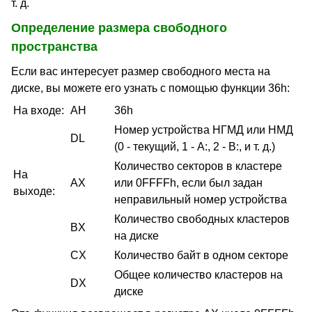
т. д.
Определение размера свободного
пространства
Если вас интересует размер свободного места на
диске, вы можете его узнать с помощью функции 36h:
На входе:
AH
36h
Номер устройства НГМД или НМД
DL
(0 - текущий, 1 - А:, 2 - В:, и т. д.)
Количество секторов в кластере
На
AX
или 0FFFFh, если был задан
выходе:
неправильный номер устройства
Количество свободных кластеров
BX
на диске
CX
Количество байт в одном секторе
Общее количество кластеров на
DX
диске