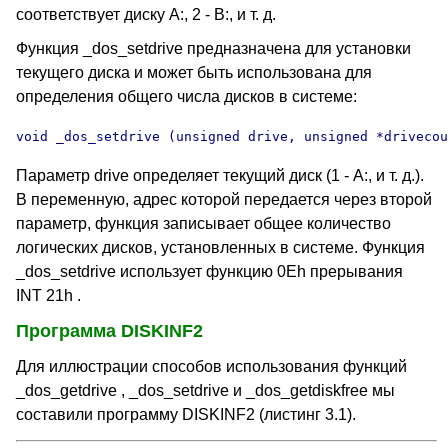
соответствует диску А:, 2 - В:, и т. д.
Функция _dos_setdrive предназначена для установки
текущего диска и может быть использована для
определения общего числа дисков в системе:
void _dos_setdrive (unsigned drive, unsigned *drivecou
Параметр drive определяет текущий диск (1 - А:, и т. д.).
В переменную, адрес которой передается через второй
параметр, функция записывает общее количество
логических дисков, установленных в системе. Функция
_dos_setdrive использует функцию 0Eh прерывания
INT 21h .
Программа DISKINF2
Для иллюстрации способов использования функций
_dos_getdrive , _dos_setdrive и _dos_getdiskfree мы
составили программу DISKINF2 (листинг 3.1).