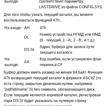
выходе:
соответствует параметру
LASTDRIVE из файла CONFIG.SYS
Для того чтобы узнать текущий каталог, вы можете
воспользоваться функцией 47h:
На входе:
AH
47h
Номер устройства НГМД или НМД
DL
(0 - текущий, 1 - А:, 2 - В:, и т. д.)
Адрес буфера для записи пути
DS:SI
текущего каталога
На
Код ошибки, если установлен флаг
AX
выходе:
переноса CF
Буфер должен иметь размер не менее 64 байт. Функция
47h возвращает текущий каталог в формате ASCIIZ (то
есть строку, закрытую двоичным нулем, например:
"path\dirname",0) без символа, обозначающего диск.
Если текущим является корневой каталог, регистровая
пара DS:SI будет указывать на нулевую строку