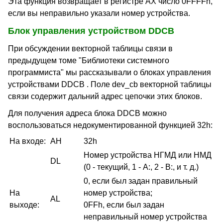
Эта функция возвращает в регистре AX число 0FFFFh,
если вы неправильно указали номер устройства.
Блок управления устройством DDCB
При обсуждении векторной таблицы связи в
предыдущем томе "Библиотеки системного
программиста" мы рассказывали о блоках управления
устройствами DDCB . Поле dev_cb векторной таблицы
связи содержит дальний адрес цепочки этих блоков.
Для получения адреса блока DDCB можно
воспользоваться недокументированной функцией 32h:
На входе:
AH
32h
Номер устройства НГМД или НМД
DL
(0 - текущий, 1 - А:, 2 - В:, и т. д.)
0, если был задан правильный
На
номер устройства;
AL
выходе:
0FFh, если был задан
неправильный номер устройства