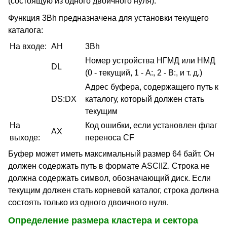
(состоящую из одного двоичного нуля).
Функция 3Bh предназначена для установки текущего
каталога:
На входе:
AH
3Bh
Номер устройства НГМД или НМД
DL
(0 - текущий, 1 - А:, 2 - В:, и т. д.)
Адрес буфера, содержащего путь к
DS:DX
каталогу, который должен стать
текущим
На
Код ошибки, если установлен флаг
AX
выходе:
переноса CF
Буфер может иметь максимальный размер 64 байт. Он
должен содержать путь в формате ASCIIZ. Строка не
должна содержать символ, обозначающий диск. Если
текущим должен стать корневой каталог, строка должна
состоять только из одного двоичного нуля.
Определение размера кластера и сектора