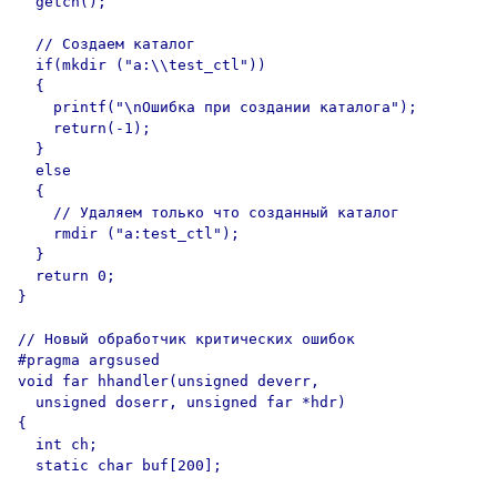
  getch();

  // Создаем каталог

  if(mkdir ("a:\\test_ctl"))

  {

    printf("\nОшибка при создании каталога");

    return(-1);

  }

  else

  {

    // Удаляем только что созданный каталог

    rmdir ("a:test_ctl");

  }

  return 0;

}

// Новый обработчик критических ошибок

#pragma argsused

void far hhandler(unsigned deverr,

  unsigned doserr, unsigned far *hdr)

{

  int ch;

  static char buf[200];
