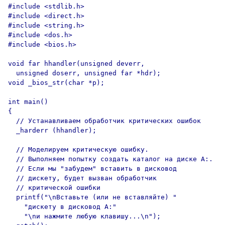
#include <stdlib.h>

#include <direct.h>

#include <string.h>

#include <dos.h>

#include <bios.h>

void far hhandler(unsigned deverr,

  unsigned doserr, unsigned far *hdr);

void _bios_str(char *p);

int main()

{

  // Устанавливаем обработчик критических ошибок

  _harderr (hhandler);

  // Моделируем критическую ошибку.

  // Выполняем попытку создать каталог на диске А:.

  // Если мы "забудем" вставить в дисковод

  // дискету, будет вызван обработчик

  // критической ошибки

  printf("\nВставьте (или не вставляйте) "

    "дискету в дисковод A:"

    "\nи нажмите любую клавишу...\n");
