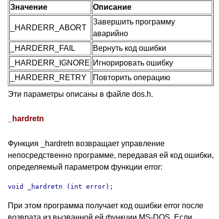
Значение
Описание
Завершить программу
_HARDERR_ABORT
аварийно
_HARDERR_FAIL
Вернуть код ошибки
_HARDERR_IGNORE
Игнорировать ошибку
_HARDERR_RETRY
Повторить операцию
Эти параметры описаны в файле dos.h.
_hardretn
Функция _hardretn возвращает управление
непосредственно программе, передавая ей код ошибки,
определяемый параметром функции error:
void _hardretn (int error);
При этом программа получает код ошибки error после
возврата из вызванной ей функции MS-DOS. Если