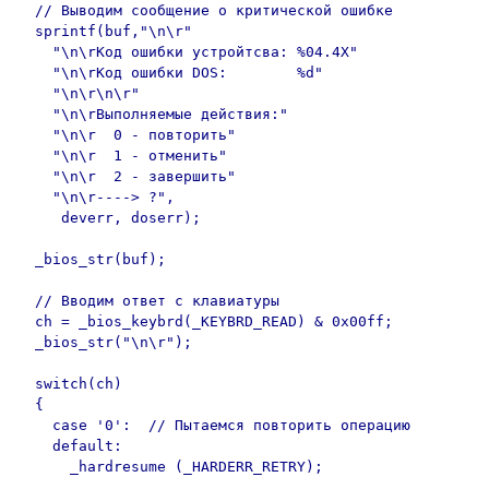
  // Выводим сообщение о критической ошибке

  sprintf(buf,"\n\r"

    "\n\rКод ошибки устройтсва: %04.4X"

    "\n\rКод ошибки DOS:        %d"

    "\n\r\n\r"

    "\n\rВыполняемые действия:"

    "\n\r  0 - повторить"

    "\n\r  1 - отменить"

    "\n\r  2 - завершить"

    "\n\r----> ?",

     deverr, doserr);

  _bios_str(buf);

  // Вводим ответ с клавиатуры

  ch = _bios_keybrd(_KEYBRD_READ) & 0x00ff;

  _bios_str("\n\r");

  switch(ch)

  {

    case '0':  // Пытаемся повторить операцию

    default:

      _hardresume (_HARDERR_RETRY);
