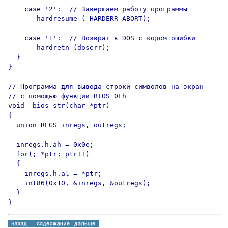
    case '2':  // Завершаем работу программы

      _hardresume (_HARDERR_ABORT);

    case '1':  // Возврат в DOS с кодом ошибки

      _hardretn (doserr);

  }

}

// Программа для вывода строки символов на экран

// с помощью функции BIOS 0Eh

void _bios_str(char *ptr)

{

  union REGS inregs, outregs;

  inregs.h.ah = 0x0e;

  for(; *ptr; ptr++)

  {

    inregs.h.al = *ptr;

    int86(0x10, &inregs, &outregs);

  }

}