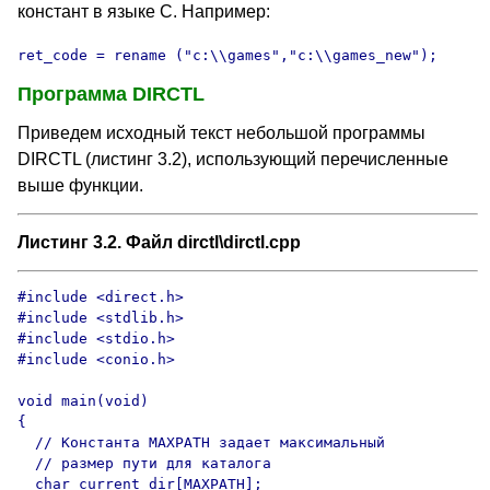
констант в языке С. Например:
ret_code = rename ("c:\\games","c:\\games_new");
Программа DIRCTL
Приведем исходный текст небольшой программы
DIRCTL (листинг 3.2), использующий перечисленные
выше функции.
Листинг 3.2. Файл dirctl\dirctl.cpp
#include <direct.h>

#include <stdlib.h>

#include <stdio.h>

#include <conio.h>

void main(void)

{

  // Константа MAXPATH задает максимальный

  // размер пути для каталога

  char current_dir[MAXPATH];
