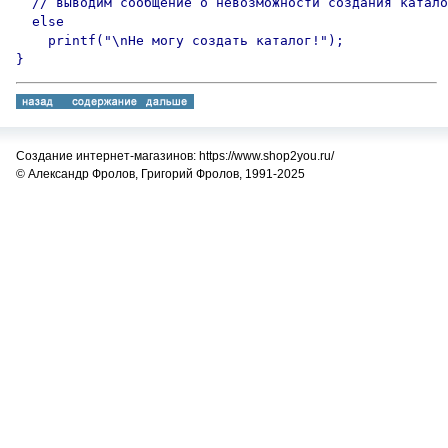
  // выводим сообщение о невозможности создания катало
  else

    printf("\nНе могу создать каталог!");

}
Создание интернет-магазинов: https://www.shop2you.ru/
© Александр Фролов, Григорий Фролов, 1991-2025