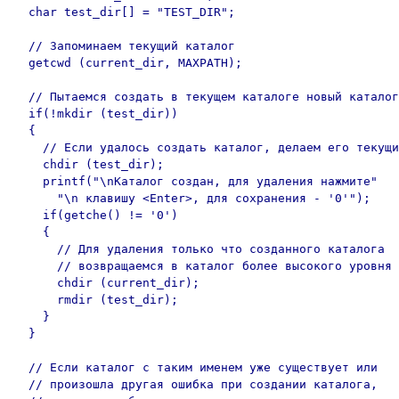
  char test_dir[] = "TEST_DIR";

  // Запоминаем текущий каталог

  getcwd (current_dir, MAXPATH);

  // Пытаемся создать в текущем каталоге новый каталог

  if(!mkdir (test_dir))

  {

    // Если удалось создать каталог, делаем его текущи
    chdir (test_dir);

    printf("\nКаталог создан, для удаления нажмите"

      "\n клавишу <Enter>, для сохранения - '0'");

    if(getche() != '0')

    {

      // Для удаления только что созданного каталога

      // возвращаемся в каталог более высокого уровня

      chdir (current_dir);

      rmdir (test_dir);

    }

  }

  // Если каталог с таким именем уже существует или

  // произошла другая ошибка при создании каталога,
