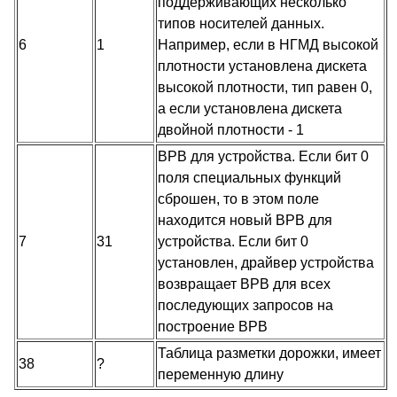
поддерживающих несколько
типов носителей данных.
6
1
Например, если в НГМД высокой
плотности установлена дискета
высокой плотности, тип равен 0,
а если установлена дискета
двойной плотности - 1
BPB для устройства. Если бит 0
поля специальных функций
сброшен, то в этом поле
находится новый BPB для
7
31
устройства. Если бит 0
установлен, драйвер устройства
возвращает BPB для всех
последующих запросов на
построение BPB
Таблица разметки дорожки, имеет
38
?
переменную длину