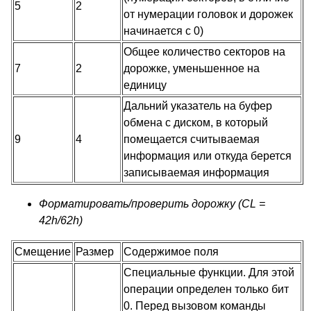
5
2
от нумерации головок и дорожек
начинается с 0)
Общее количество секторов на
7
2
дорожке, уменьшенное на
единицу
Дальний указатель на буфер
обмена с диском, в который
9
4
помещается считываемая
информация или откуда берется
записываемая информация
Форматировать/проверить дорожку (CL =
42h/62h)
Смещение
Размер
Содержимое поля
Специальные функции. Для этой
операции определен только бит
0. Перед вызовом команды