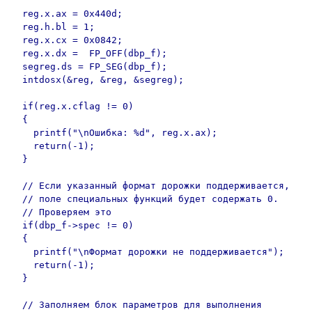
  reg.x.ax = 0x440d;

  reg.h.bl = 1;

  reg.x.cx = 0x0842;

  reg.x.dx =  FP_OFF(dbp_f);

  segreg.ds = FP_SEG(dbp_f);

  intdosx(&reg, &reg, &segreg);

  if(reg.x.cflag != 0)

  {

    printf("\nОшибка: %d", reg.x.ax);

    return(-1);

  }

  // Если указанный формат дорожки поддерживается,

  // поле специальных функций будет содержать 0.

  // Проверяем это

  if(dbp_f->spec != 0)

  {

    printf("\nФормат дорожки не поддерживается");

    return(-1);

  }

  // Заполняем блок параметров для выполнения
