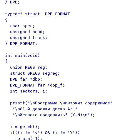
} DPB;

typedef struct _DPB_FORMAT_

{

  char spec;

  unsigned head;

  unsigned track;

} DPB_FORMAT;

int main(void)

{

  union REGS reg;

  struct SREGS segreg;

  DPB far *dbp;

  DPB_FORMAT far *dbp_f;

  int sectors, i;

  printf("\nПрограмма уничтожит содержимое"

   "\n81-й дорожки диска А:."

   "\nЖелаете продолжить? (Y,N)\n");

  i = getch();

  if((i != 'y') && (i != 'Y'))

    return(-1);
