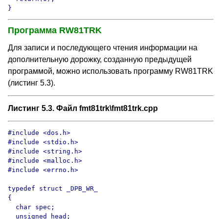
}
Программа RW81TRK
Для записи и последующего чтения информации на
дополнительную дорожку, созданную предыдущей
программой, можно использовать программу RW81TRK
(листинг 5.3).
Листинг 5.3. Файл fmt81trk\fmt81trk.cpp
#include <dos.h>

#include <stdio.h>

#include <string.h>

#include <malloc.h>

#include <errno.h>

typedef struct _DPB_WR_

{

  char spec;

  unsigned head;
