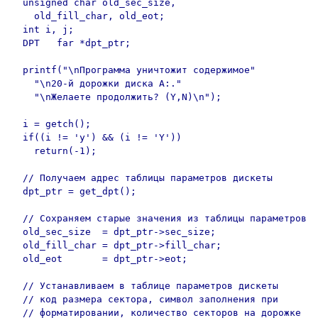
  unsigned char old_sec_size,

    old_fill_char, old_eot;

  int i, j;

  DPT   far *dpt_ptr;

  printf("\nПрограмма уничтожит содержимое"

    "\n20-й дорожки диска А:."

    "\nЖелаете продолжить? (Y,N)\n");

  i = getch();

  if((i != 'y') && (i != 'Y'))

    return(-1);

  // Получаем адрес таблицы параметров дискеты

  dpt_ptr = get_dpt();

  // Сохраняем старые значения из таблицы параметров

  old_sec_size  = dpt_ptr->sec_size;

  old_fill_char = dpt_ptr->fill_char;

  old_eot       = dpt_ptr->eot;

  // Устанавливаем в таблице параметров дискеты

  // код размера сектора, символ заполнения при

  // форматировании, количество секторов на дорожке
