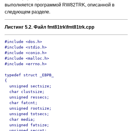
выполняется программой RW82TRK, описанной в
следующем разделе.
Листинг 5.2. Файл fmt81trk\fmt81trk.cpp
#include <dos.h>

#include <stdio.h>

#include <conio.h>

#include <malloc.h>

#include <errno.h>

typedef struct _EBPB_

{

  unsigned sectsize;

  char clustsize;

  unsigned ressecs;

  char fatcnt;

  unsigned rootsize;

  unsigned totsecs;

  char media;

  unsigned fatsize;

  unsigned seccnt;
