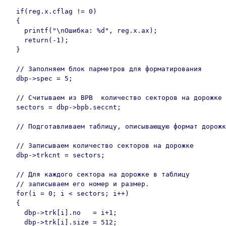
  if(reg.x.cflag != 0)

  {

    printf("\nОшибка: %d", reg.x.ax);

    return(-1);

  }

  // Заполняем блок парметров для форматирования

  dbp->spec = 5;

  // Считываем из BPB  количество секторов на дорожке

  sectors = dbp->bpb.seccnt;

  // Подготавливаем таблицу, описывающую формат дорожк
  // Записываем количество секторов на дорожке

  dbp->trkcnt = sectors;

  // Для каждого сектора на дорожке в таблицу

  // записываем его номер и размер.

  for(i = 0; i < sectors; i++)

  {

    dbp->trk[i].no   = i+1;

    dbp->trk[i].size = 512;
