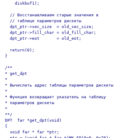
    diskbuf1);

  // Восстанавливаем старые значения в

  // таблице параметров дискеты

  dpt_ptr->sec_size  = old_sec_size;

  dpt_ptr->fill_char = old_fill_char;

  dpt_ptr->eot       = old_eot;

  return(0);

}

/**

* get_dpt

*

* Вычислить адрес таблицы параметров дискеты

*

* Функция возвращает указатель на таблицу

* параметров дискеты

*

**/

DPT  far *get_dpt(void)

{

  void far * far *ptr;

  ptr = (void far * far *)MK_FP(0x0, 0x78);
