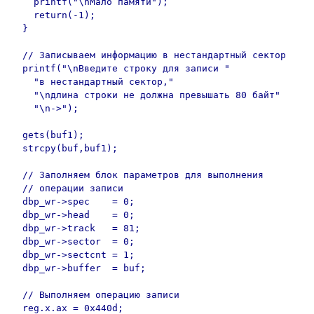
    printf("\nМало памяти");

    return(-1);

  }

  // Записываем информацию в нестандартный сектор

  printf("\nВведите строку для записи "

    "в нестандартный сектор,"

    "\nдлина строки не должна превышать 80 байт"

    "\n->");

  gets(buf1);

  strcpy(buf,buf1);

  // Заполняем блок параметров для выполнения

  // операции записи

  dbp_wr->spec    = 0;

  dbp_wr->head    = 0;

  dbp_wr->track   = 81;

  dbp_wr->sector  = 0;

  dbp_wr->sectcnt = 1;

  dbp_wr->buffer  = buf;

  // Выполняем операцию записи

  reg.x.ax = 0x440d;
