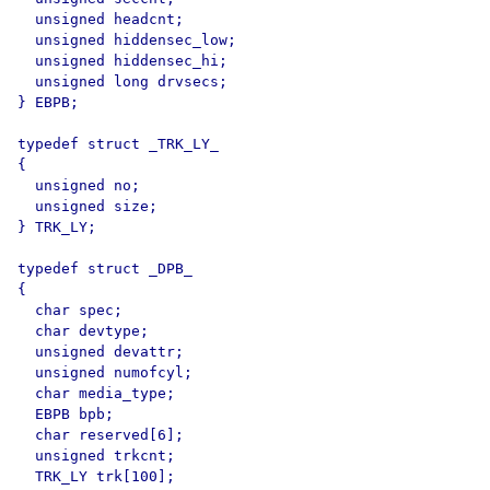
  unsigned headcnt;

  unsigned hiddensec_low;

  unsigned hiddensec_hi;

  unsigned long drvsecs;

} EBPB;

typedef struct _TRK_LY_

{

  unsigned no;

  unsigned size;

} TRK_LY;

typedef struct _DPB_

{

  char spec;

  char devtype;

  unsigned devattr;

  unsigned numofcyl;

  char media_type;

  EBPB bpb;

  char reserved[6];

  unsigned trkcnt;

  TRK_LY trk[100];
