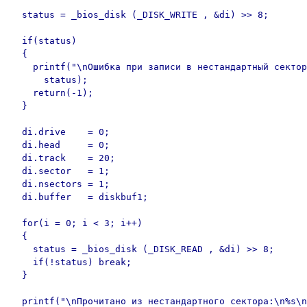
  status = _bios_disk (_DISK_WRITE , &di) >> 8;

  if(status)

  {

    printf("\nОшибка при записи в нестандартный сектор
      status);

    return(-1);

  }

  di.drive    = 0;

  di.head     = 0;

  di.track    = 20;

  di.sector   = 1;

  di.nsectors = 1;

  di.buffer   = diskbuf1;

  for(i = 0; i < 3; i++)

  {

    status = _bios_disk (_DISK_READ , &di) >> 8;

    if(!status) break;

  }

  printf("\nПрочитано из нестандартного сектора:\n%s\n