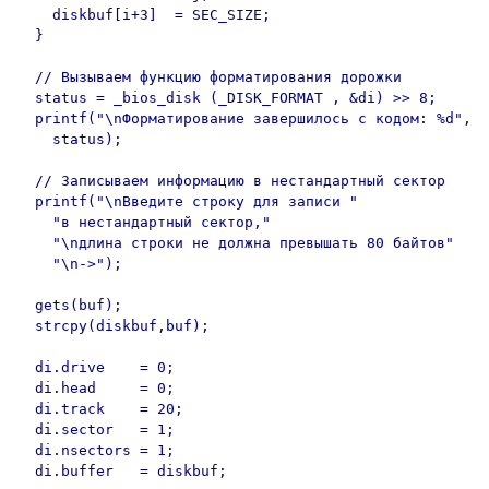
    diskbuf[i+3]  = SEC_SIZE;

  }

  // Вызываем функцию форматирования дорожки

  status = _bios_disk (_DISK_FORMAT , &di) >> 8;

  printf("\nФорматирование завершилось с кодом: %d",

    status);

  // Записываем информацию в нестандартный сектор

  printf("\nВведите строку для записи "

    "в нестандартный сектор,"

    "\nдлина строки не должна превышать 80 байтов"

    "\n->");

  gets(buf);

  strcpy(diskbuf,buf);

  di.drive    = 0;

  di.head     = 0;

  di.track    = 20;

  di.sector   = 1;

  di.nsectors = 1;

  di.buffer   = diskbuf;
