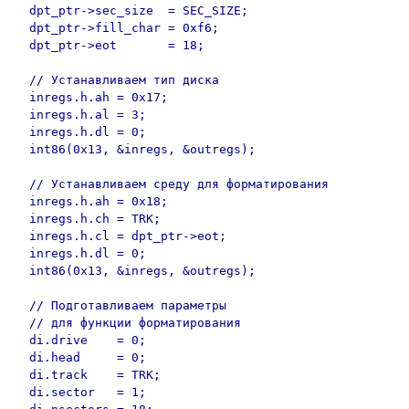
  dpt_ptr->sec_size  = SEC_SIZE;

  dpt_ptr->fill_char = 0xf6;

  dpt_ptr->eot       = 18;

  // Устанавливаем тип диска

  inregs.h.ah = 0x17;

  inregs.h.al = 3;

  inregs.h.dl = 0;

  int86(0x13, &inregs, &outregs);

  // Устанавливаем среду для форматирования

  inregs.h.ah = 0x18;

  inregs.h.ch = TRK;

  inregs.h.cl = dpt_ptr->eot;

  inregs.h.dl = 0;

  int86(0x13, &inregs, &outregs);

  // Подготавливаем параметры

  // для функции форматирования

  di.drive    = 0;

  di.head     = 0;

  di.track    = TRK;

  di.sector   = 1;
