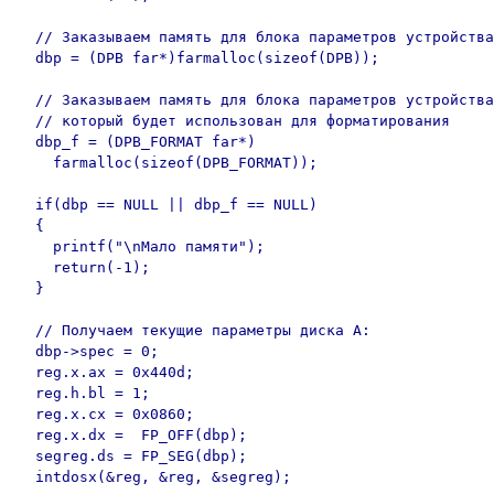
  // Заказываем память для блока параметров устройства

  dbp = (DPB far*)farmalloc(sizeof(DPB));

  // Заказываем память для блока параметров устройства
  // который будет использован для форматирования

  dbp_f = (DPB_FORMAT far*)

    farmalloc(sizeof(DPB_FORMAT));

  if(dbp == NULL || dbp_f == NULL)

  {

    printf("\nМало памяти");

    return(-1);

  }

  // Получаем текущие параметры диска А:

  dbp->spec = 0;

  reg.x.ax = 0x440d;

  reg.h.bl = 1;

  reg.x.cx = 0x0860;

  reg.x.dx =  FP_OFF(dbp);

  segreg.ds = FP_SEG(dbp);

  intdosx(&reg, &reg, &segreg);
