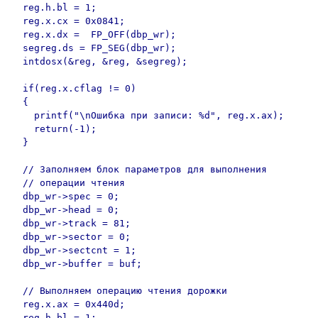
  reg.h.bl = 1;

  reg.x.cx = 0x0841;

  reg.x.dx =  FP_OFF(dbp_wr);

  segreg.ds = FP_SEG(dbp_wr);

  intdosx(&reg, &reg, &segreg);

  if(reg.x.cflag != 0)

  {

    printf("\nОшибка при записи: %d", reg.x.ax);

    return(-1);

  }

  // Заполняем блок параметров для выполнения

  // операции чтения

  dbp_wr->spec = 0;

  dbp_wr->head = 0;

  dbp_wr->track = 81;

  dbp_wr->sector = 0;

  dbp_wr->sectcnt = 1;

  dbp_wr->buffer = buf;

  // Выполняем операцию чтения дорожки

  reg.x.ax = 0x440d;

  reg.h.bl = 1;
