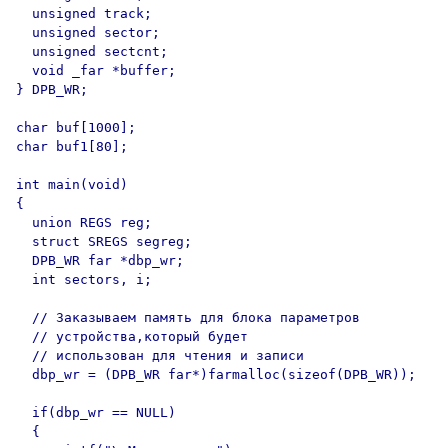
  unsigned track;

  unsigned sector;

  unsigned sectcnt;

  void _far *buffer;

} DPB_WR;

char buf[1000];

char buf1[80];

int main(void)

{

  union REGS reg;

  struct SREGS segreg;

  DPB_WR far *dbp_wr;

  int sectors, i;

  // Заказываем память для блока параметров

  // устройства,который будет

  // использован для чтения и записи

  dbp_wr = (DPB_WR far*)farmalloc(sizeof(DPB_WR));

  if(dbp_wr == NULL)

  {
