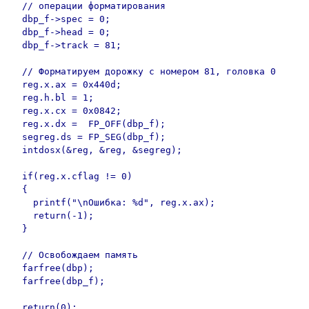
  // операции форматирования

  dbp_f->spec = 0;

  dbp_f->head = 0;

  dbp_f->track = 81;

  // Форматируем дорожку с номером 81, головка 0

  reg.x.ax = 0x440d;

  reg.h.bl = 1;

  reg.x.cx = 0x0842;

  reg.x.dx =  FP_OFF(dbp_f);

  segreg.ds = FP_SEG(dbp_f);

  intdosx(&reg, &reg, &segreg);

  if(reg.x.cflag != 0)

  {

    printf("\nОшибка: %d", reg.x.ax);

    return(-1);

  }

  // Освобождаем память

  farfree(dbp);

  farfree(dbp_f);

  return(0);
