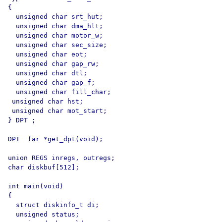
{

  unsigned char srt_hut;

  unsigned char dma_hlt;

  unsigned char motor_w;

  unsigned char sec_size;

  unsigned char eot;

  unsigned char gap_rw;

  unsigned char dtl;

  unsigned char gap_f;

  unsigned char fill_char;

 unsigned char hst;

 unsigned char mot_start;

} DPT ;

DPT  far *get_dpt(void);

union REGS inregs, outregs;

char diskbuf[512];

int main(void)

{

  struct diskinfo_t di;

  unsigned status;
