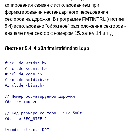
копирования связан с использованием при
форматировании нестандартного чередования
секторов на дорожке. В программе FMTINTRL (листинг
5.4) использовано "обратное" расположение секторов -
вначале идет сектор с номером 15, затем 14 и т. д.
Листинг 5.4. Файл fmtintrl\fmtintrl.cpp
#include <stdio.h>

#include <conio.h>

#include <dos.h>

#include <stdlib.h>

#include <bios.h>

// Номер форматируемой дорожки

#define TRK 20

// Код размера сектора - 512 байт

#define SEC_SIZE 2

typedef struct _DPT _
