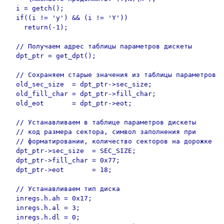
  i = getch();

  if((i != 'y') && (i != 'Y'))

    return(-1);

  // Получаем адрес таблицы параметров дискеты

  dpt_ptr = get_dpt();

  // Сохраняем старые значения из таблицы параметров

  old_sec_size  = dpt_ptr->sec_size;

  old_fill_char = dpt_ptr->fill_char;

  old_eot       = dpt_ptr->eot;

  // Устанавливаем в таблице параметров дискеты

  // код размера сектора, символ заполнения при

  // форматировании, количество секторов на дорожке

  dpt_ptr->sec_size  = SEC_SIZE;

  dpt_ptr->fill_char = 0x77;

  dpt_ptr->eot       = 18;

  // Устанавливаем тип диска

  inregs.h.ah = 0x17;

  inregs.h.al = 3;

  inregs.h.dl = 0;
