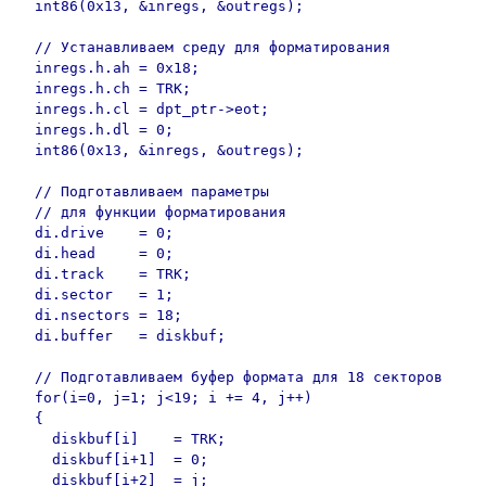
  int86(0x13, &inregs, &outregs);

  // Устанавливаем среду для форматирования

  inregs.h.ah = 0x18;

  inregs.h.ch = TRK;

  inregs.h.cl = dpt_ptr->eot;

  inregs.h.dl = 0;

  int86(0x13, &inregs, &outregs);

  // Подготавливаем параметры

  // для функции форматирования

  di.drive    = 0;

  di.head     = 0;

  di.track    = TRK;

  di.sector   = 1;

  di.nsectors = 18;

  di.buffer   = diskbuf;

  // Подготавливаем буфер формата для 18 секторов

  for(i=0, j=1; j<19; i += 4, j++)

  {

    diskbuf[i]    = TRK;

    diskbuf[i+1]  = 0;

    diskbuf[i+2]  = j;
