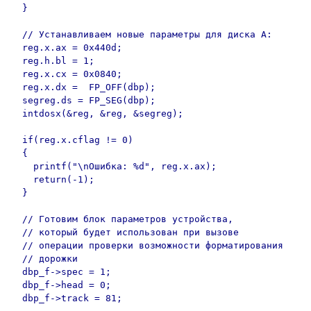
  }

  // Устанавливаем новые параметры для диска А:

  reg.x.ax = 0x440d;

  reg.h.bl = 1;

  reg.x.cx = 0x0840;

  reg.x.dx =  FP_OFF(dbp);

  segreg.ds = FP_SEG(dbp);

  intdosx(&reg, &reg, &segreg);

  if(reg.x.cflag != 0)

  {

    printf("\nОшибка: %d", reg.x.ax);

    return(-1);

  }

  // Готовим блок параметров устройства,

  // который будет использован при вызове

  // операции проверки возможности форматирования

  // дорожки

  dbp_f->spec = 1;

  dbp_f->head = 0;

  dbp_f->track = 81;
