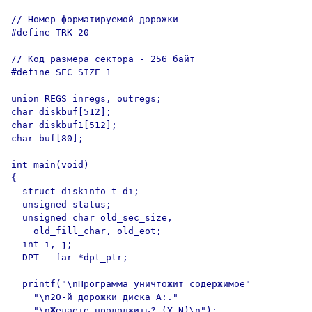
// Номер форматируемой дорожки

#define TRK 20

// Код размера сектора - 256 байт

#define SEC_SIZE 1

union REGS inregs, outregs;

char diskbuf[512];

char diskbuf1[512];

char buf[80];

int main(void)

{

  struct diskinfo_t di;

  unsigned status;

  unsigned char old_sec_size,

    old_fill_char, old_eot;

  int i, j;

  DPT   far *dpt_ptr;

  printf("\nПрограмма уничтожит содержимое"

    "\n20-й дорожки диска А:."

    "\nЖелаете продолжить? (Y,N)\n");
