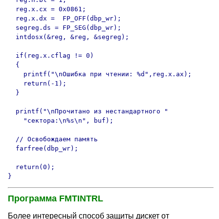
  reg.x.cx = 0x0861;

  reg.x.dx =  FP_OFF(dbp_wr);

  segreg.ds = FP_SEG(dbp_wr);

  intdosx(&reg, &reg, &segreg);

  if(reg.x.cflag != 0)

  {

    printf("\nОшибка при чтении: %d",reg.x.ax);

    return(-1);

  }

  printf("\nПрочитано из нестандартного "

    "сектора:\n%s\n", buf);

  // Освобождаем память

  farfree(dbp_wr);

  return(0);

}
Программа FMTINTRL
Более интересный способ защиты дискет от