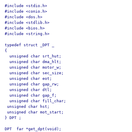
#include <stdio.h>

#include <conio.h>

#include <dos.h>

#include <stdlib.h>

#include <bios.h>

#include <string.h>

typedef struct _DPT _

{

  unsigned char srt_hut;

  unsigned char dma_hlt;

  unsigned char motor_w;

  unsigned char sec_size;

  unsigned char eot;

  unsigned char gap_rw;

  unsigned char dtl;

  unsigned char gap_f;

  unsigned char fill_char;

 unsigned char hst;

 unsigned char mot_start;

} DPT ;

DPT  far *get_dpt(void);
