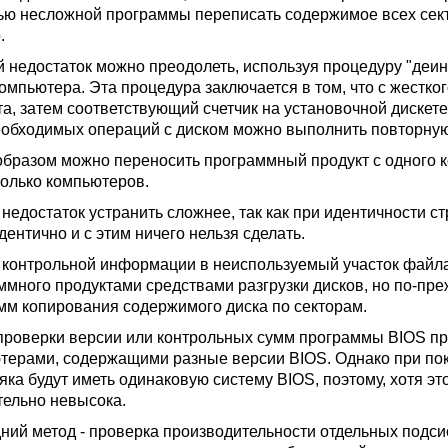
ю несложной программы переписать содержимое всех секто
.
 недостаток можно преодолеть, используя процедуру "деин
компьютера. Эта процедура заключается в том, что с жестк
та, затем соответствующий счетчик на установочной диске
еобходимых операций с диском можно выполнить повторную
образом можно переносить программный продукт с одного к
колько компьютеров.
 недостаток устранить сложнее, так как при идентичности 
дентично и с этим ничего нельзя сделать.
 контрольной информации в неиспользуемый участок файл
ммного продуктами средствами разгрузки дисков, но по-пр
мм копирования содержимого диска по секторам.
проверки версии или контрольных сумм программы BIOS пр
терами, содержащими разные версии BIOS. Однако при пок
яка будут иметь одинаковую систему BIOS, поэтому, хотя эт
тельно невысока.
ний метод - проверка производительности отдельных подси