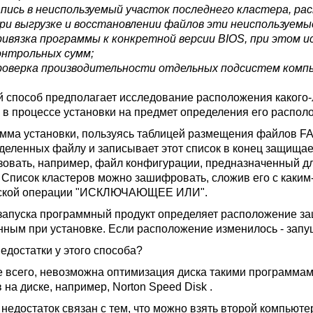
апись в неиспользуемый участок последнего кластера, р
при выгрузке и восстановлении файлов эти неиспользуем
ривязка программы к конкретной версии BIOS, при этом 
онтрольных сумм;
роверка производительности отдельных подсистем комп
 способ предполагает исследование расположения какого-
к в процессе установки на предмет определения его распол
мма установки, пользуясь таблицей размещения файлов FAT
деленных файлу и записывает этот список в конец защища
зовать, например, файл конфигурации, предназначенный д
. Список кластеров можно зашифровать, сложив его с каким
еской операции "ИСКЛЮЧАЮЩЕЕ ИЛИ".
запуска программный продукт определяет расположение за
нным при установке. Если расположение изменилось - запу
едостатки у этого способа?
 всего, невозможна оптимизация диска такими программам
на диске, например, Norton Speed Disk .
недостаток связан с тем, что можно взять второй компьютер