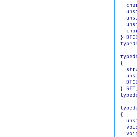
  cha
  uns
  uns
  uns
  cha
} DFCB
typed
typed
{

  str
  uns
  DFC
} SFT;
typed
typed
{

  uns
  voi
  voi