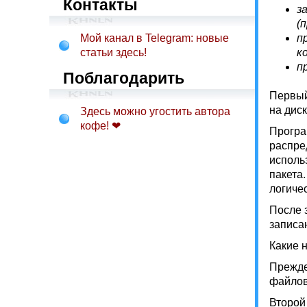
Контакты
з
(
Мой канал в Telegram: новые
п
статьи здесь!
к
п
Поблагодарить
Первый
на дис
Здесь можно угостить автора
кофе! ❤
Програ
распре
исполь
пакета
логич
После 
записа
Какие н
Прежде
файлов 
Второй 