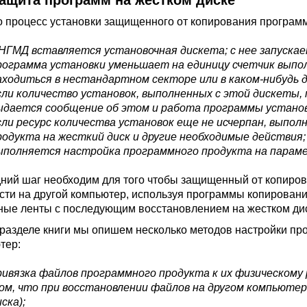
Защита программ на жестком диске
 процесс установки защищенного от копирования програм
 НГМД вставляется установочная дискета; с нее запуска
рограмма установки уменьшает на единицу счетчик выпо
аходиться в нестандартном секторе или в каком-нибудь д
сли количество установок, выполненных с этой дискеты,
ыдается сообщение об этом и работа программы устано
сли ресурс количества установок еще не исчерпан, выпо
родукта на жесткий диск и другие необходимые действия;
ыполняется настройка программного продукта на парам
ний шаг необходим для того чтобы защищенный от копиро
сти на другой компьютер, используя программы копировани
ные ленты с последующим восстановлением на жестком дис
 разделе книги мы опишем несколько методов настройки пр
тер:
ривязка файлов программного продукта к их физическому 
ом, что при восстановлении файлов на другом компьютер
ска);