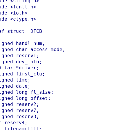
ude <string.h>

ude <fcntl.h>

ude <io.h>

ude <ctype.h>

ef struct _DFCB_

igned handl_num;

igned char access_mode;

igned reserv1;

igned dev_info;

d far *driver;

igned first_clu;

igned time;

igned date;

igned long fl_size;

igned long offset;

igned reserv2;

igned reserv7;

igned reserv3;

r reserv4;

r filename[11];
