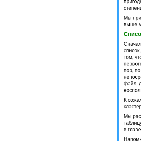
пригод
степен
Мы при
выше м
Списо
Сначал
список
том, ч
первог
пор, п
непоср
файл, 
воспол
К сожа
класте
Мы рас
таблиц
в глав
Напомн