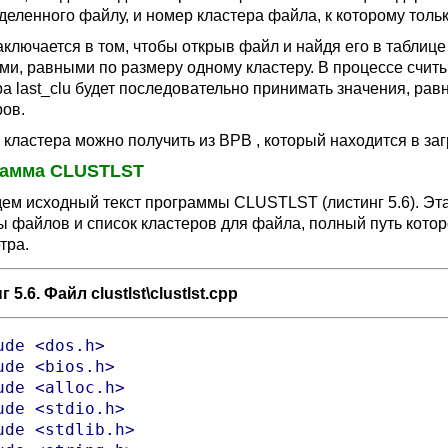
деленного файлу, и номер кластера файла, к которому тольк
аключается в том, чтобы открыв файл и найдя его в таблиц
ми, равными по размеру одному кластеру. В процессе счи
ра last_clu будет последовательно принимать значения, р
ров.
 кластера можно получить из BPB , который находится в заг
рамма CLUSTLST
ем исходный текст программы CLUSTLST (листинг 5.6). Эт
ы файлов и список кластеров для файла, полный путь котор
тра.
 5.6. Файл clustlst\clustlst.cpp
ude <dos.h>

ude <bios.h>

ude <alloc.h>

ude <stdio.h>

ude <stdlib.h>
