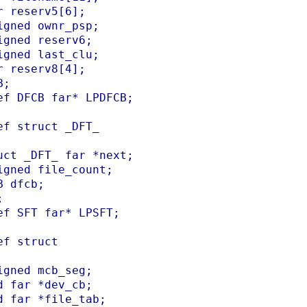
r reserv5[6];

igned ownr_psp;

igned reserv6;

igned last_clu;

r reserv8[4];

;

ef DFCB far* LPDFCB;

ef struct _DFT_

uct _DFT_ far *next;

igned file_count;

B dfcb;



ef SFT far* LPSFT;

ef struct

igned mcb_seg;

d far *dev_cb;

d far *file_tab;
