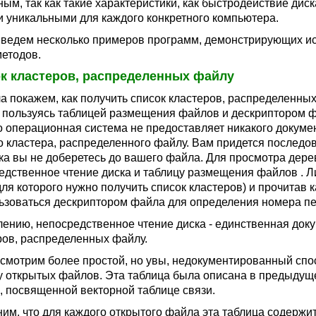
ным, так как такие характеристики, как быстродействие дис
и уникальными для каждого конкретного компьютера.
ведем несколько примеров программ, демонстрирующих ис
етодов.
к кластеров, распределенных файлу
а покажем, как получить список кластеров, распределенных 
, пользуясь таблицей размещения файлов и дескриптором фа
то операционная система не предоставляет никакого докум
о кластера, распределенного файлу. Вам придется последов
ока вы не доберетесь до вашего файла. Для просмотра дере
едственное чтение диска и таблицу размещения файлов . 
для которого нужно получить список кластеров) и прочитав 
ьзоваться дескриптором файла для определения номера пе
лению, непосредственное чтение диска - единственная док
ров, распределенных файлу.
смотрим более простой, но увы, недокументированный спо
у открытых файлов. Эта таблица была описана в предыдущ
е, посвященной векторной таблице связи.
им, что для каждого открытого файла эта таблица содержит,