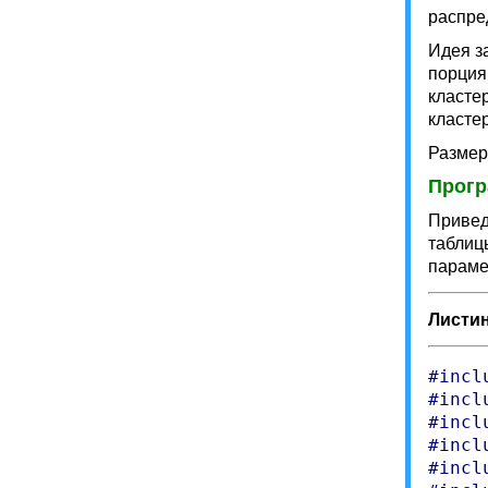
распре
Идея з
порция
класте
класте
Размер
Прог
Привед
таблиц
параме
Листинг
#incl
#incl
#incl
#incl
#incl