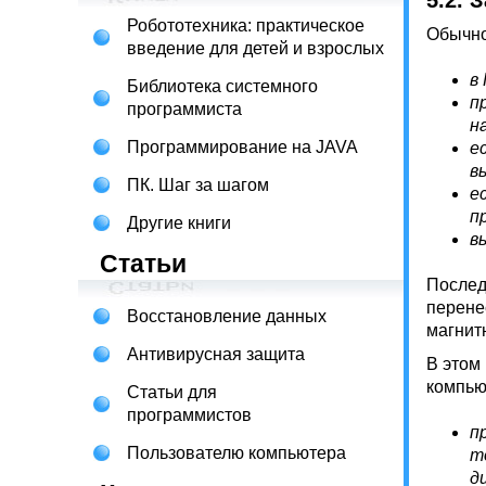
5.2. 
Робототехника: практическое
Обычно
введение для детей и взрослых
в
Библиотека системного
п
программиста
н
Программирование на JAVA
е
в
ПК. Шаг за шагом
е
п
Другие книги
в
Статьи
Послед
перене
Восстановление данных
магнит
Антивирусная защита
В этом
компью
Статьи для
программистов
п
Пользователю компьютера
т
ди