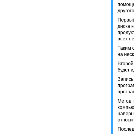
помощь
другого
Первый
диска 
продук
всех н
Таким 
на нес
Второй
будет и
Запись
програ
програ
Метод 
компью
наверн
относи
Послед