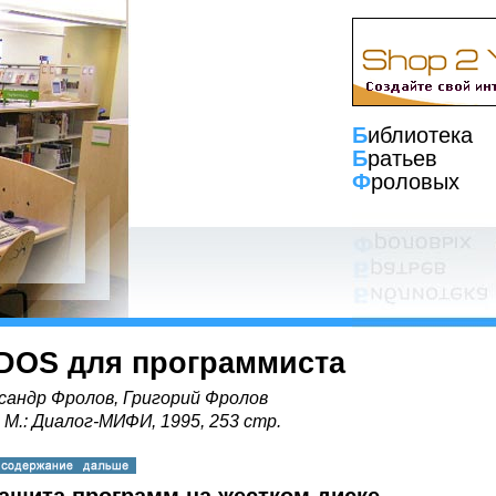
Б
иблиотека
Б
ратьев
Ф
роловых
DOS для программиста
сандр Фролов, Григорий Фролов
, М.: Диалог-МИФИ, 1995, 253 стр.