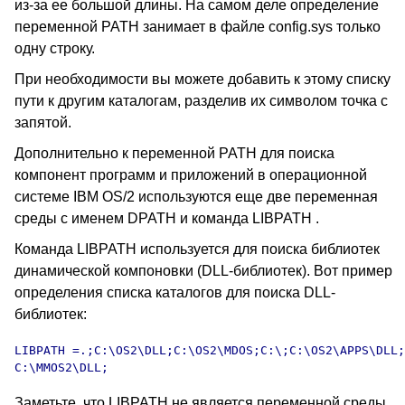
из-за ее большой длины. На самом деле определение
переменной PATH занимает в файле config.sys только
одну строку.
При необходимости вы можете добавить к этому списку
пути к другим каталогам, разделив их символом точка с
запятой.
Дополнительно к переменной PATH для поиска
компонент программ и приложений в операционной
системе IBM OS/2 используются еще две переменная
среды с именем DPATH и команда LIBPATH .
Команда LIBPATH используется для поиска библиотек
динамической компоновки (DLL-библиотек). Вот пример
определения списка каталогов для поиска DLL-
библиотек:
LIBPATH =.;C:\OS2\DLL;C:\OS2\MDOS;C:\;C:\OS2\APPS\DLL;

Заметьте, что LIBPATH не является переменной среды