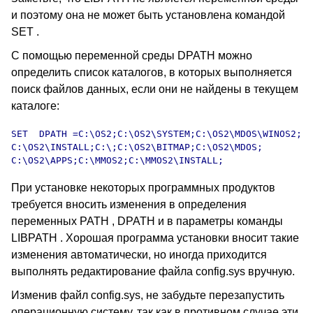
и поэтому она не может быть установлена командой
SET .
С помощью переменной среды DPATH можно
определить список каталогов, в которых выполняется
поиск файлов данных, если они не найдены в текущем
каталоге:
SET  DPATH =C:\OS2;C:\OS2\SYSTEM;C:\OS2\MDOS\WINOS2;

C:\OS2\INSTALL;C:\;C:\OS2\BITMAP;C:\OS2\MDOS;

При установке некоторых программных продуктов
требуется вносить изменения в определения
переменных PATH , DPATH и в параметры команды
LIBPATH . Хорошая программа установки вносит такие
изменения автоматически, но иногда приходится
выполнять редактирование файла config.sys вручную.
Изменив файл config.sys, не забудьте перезапустить
операционную систему, так как в противном случае эти