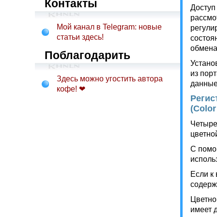
Контакты
Доступ
рассмо
Мой канал в Telegram: новые
регули
статьи здесь!
состоя
обмена
Поблагодарить
Устано
из пор
Здесь можно угостить автора
данные
кофе! ❤
Регис
(Color
Четыре
цветно
С помо
исполь
Если к
содерж
Цветно
имеет 