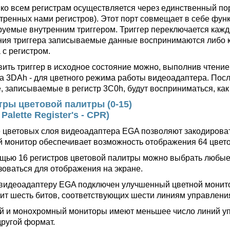
 ко всем регистрам осуществляется через единственный по
тренных нами регистров). Этот порт совмещает в себе функ
руемые внутренним триггером. Триггер переключается кажды
ния триггера записываемые данные воспринимаются либо ка
 с регистром.
вить триггер в исходное состояние можно, выполнив чтени
та 3DAh - для цветного режима работы видеоадаптера. Посл
, записываемые в регистр 3C0h, будут восприниматься, как 
тры цветовой палитры (0-15)
 Palette Register's - CPR)
 цветовых слоя видеоадаптера EGA позволяют закодироват
й монитор обеспечивает возможность отображения 64 цвето
щью 16 регистров цветовой палитры можно выбрать любые 1
зоваться для отображения на экране.
 видеоадаптеру EGA подключен улучшенный цветной монито
ит шесть битов, соответствующих шести линиям управлени
й и монохромный мониторы имеют меньшее число линий уп
другой формат.