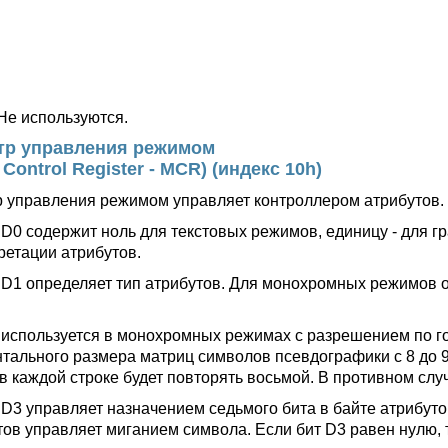
Не используются.
тр управления режимом
Control Register - MCR) (индекс 10h)
р управления режимом управляет контроллером атрибутов.
 D0 содержит ноль для текстовых режимов, единицу - для г
ретации атрибутов.
 D1 определяет тип атрибутов. Для монохромных режимов о
 используется в монохромных режимах с разрешением по г
нтального размера матриц символов псевдографики с 8 до 9 
 в каждой строке будет повторять восьмой. В противном сл
 D3 управляет назначением седьмого бита в байте атрибутов
тов управляет миганием символа. Если бит D3 равен нулю, 