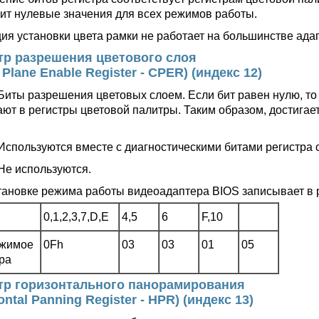
ит нулевые значения для всех режимов работы.
ия установки цвета рамки не работает на большинстве ада
тр разрешения цветового слоя
 Plane Enable Register - CPER) (индекс 12)
Биты разрешения цветовых слоем. Если бит равен нулю, то
ают в регистры цветовой палитры. Таким образом, достига
Используются вместе с диагностическими битами регистра с
Не используются.
тановке режима работы видеоадаптера BIOS записывает в 
0,1,2,3,7,D,E
4,5
6
F,10
жимое
0Fh
03
03
01
05
ра
тр горизонтального панорамирования
ontal Panning Register - HPR) (индекс 13)