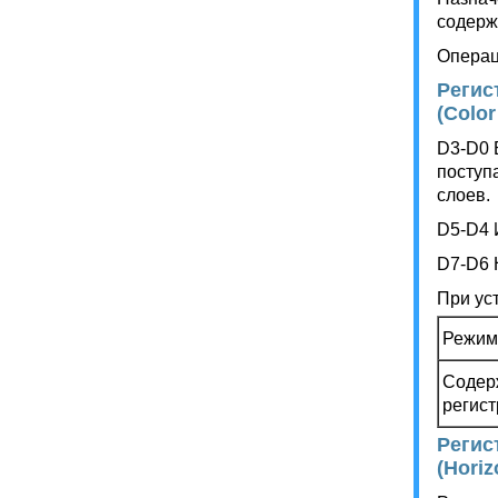
содерж
Операц
Регис
(Color
D3-D0 
поступ
слоев.
D5-D4 
D7-D6 
При ус
Режим
Содер
регист
Регис
(Horiz