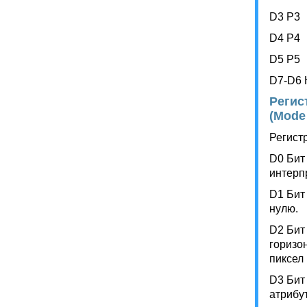
D3 P3
D4 P4
D5 P5
D7-D6 
Регис
(Mode 
Регист
D0 Бит
интерп
D1 Бит
нулю.
D2 Бит
горизо
пиксел
D3 Бит
атрибу