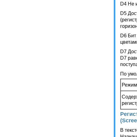
D4 Не 
D5 Дос
(регис
горизо
D6 Бит
цветам
D7 Дос
D7 рав
поступ
По умо
Режим
Содер
регист
Регис
(Scree
В текс
Назнач