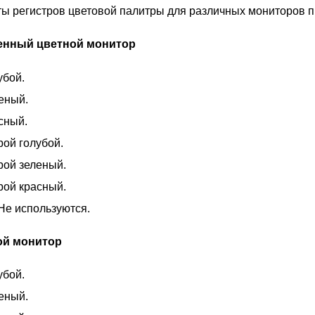
ы регистров цветовой палитры для различных мониторов 
енный цветной монитор
убой.
еный.
сный.
рой голубой.
рой зеленый.
рой красный.
Не используются.
ой монитор
убой.
еный.