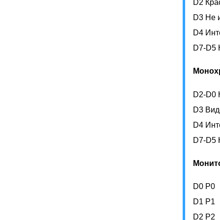
D2 Кра
D3 Не 
D4 Инт
D7-D5 
Монох
D2-D0 
D3 Вид
D4 Инт
D7-D5 
Монит
D0 P0
D1 P1
D2 P2