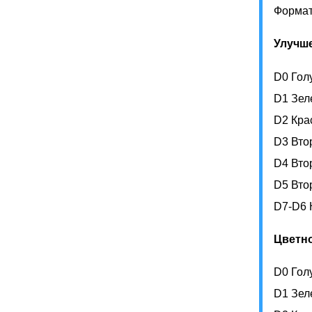
Формат
Улучш
D0 Гол
D1 Зел
D2 Кра
D3 Вто
D4 Вто
D5 Вто
D7-D6 
Цветн
D0 Гол
D1 Зел