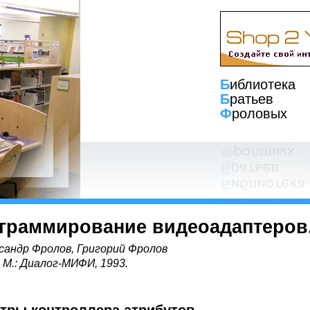
Б
иблиотека
Б
ратьев
Ф
роловых
граммирование видеоадаптеров
сандр Фролов, Григорий Фролов
, М.: Диалог-МИФИ, 1993.