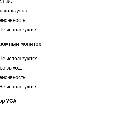
сный.
используется.
енсивность.
Не используются.
ромный монитор
Не используются.
ео выход.
енсивность.
Не используются.
ор VGA