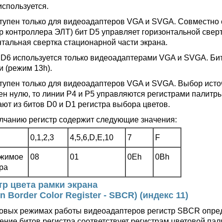
используется.
тупен только для видеоадаптеров VGA и SVGA. Совместно 
тр контроллера ЭЛТ) бит D5 управляет горизонтальной свер
нтальная свертка стационарной части экрана.
 D6 используется только видеоадаптерами VGA и SVGA. Би
и (режим 13h).
тупен только для видеоадаптеров VGA и SVGA. Выбор исто
ен нулю, то линии Р4 и Р5 управляются регистрами палитры
ают из битов D0 и D1 регистра выбора цветов.
лчанию регистр содержит следующие значения:
0,1,2,3
4,5,6,D,E,10
7
F
жимое
08
01
0Eh
0Bh
ра
тр цвета рамки экрана
n Border Color Register - SBCR) (индекс 11)
товых режимах работы видеоадаптеров регистр SBCR опреде
ение битов регистра соответствует регистрам цветовой пал