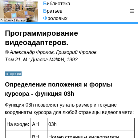
Б
иблиотека
Б
ратьев
Ф
роловых
Программирование
видеоадаптеров.
© Александр Фролов, Григорий Фролов
Том 21, М.: Диалог-МИФИ, 1993.
Определение положения и формы
курсора - функция 03h
Функция 03h позволяет узнать размер и текущие
координаты курсора для любой страницы видеопамяти:
На входе:
AH
03h
BH
Номер страницы видеопамяти