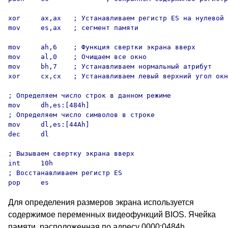
xor	ax,ax	; Устанавливаем регистр ES на нулевой 

mov	es,ax	; сегмент памяти

mov	ah,6	; Функция свертки экрана вверх

mov	al,0	; Очищаем все окно

mov	bh,7	; Устанавливаем нормальный атрибут

xor	cx,cx	; Устанавливаем левый верхний угол окна в (0,0)

; Определяем число строк в данном режиме

mov	dh,es:[484h]

; Определяем число символов в строке

mov	dl,es:[44Ah]

dec	dl

; Вызываем свертку экрана вверх

int	10h

; Восстанавливаем регистр ES

Для определения размеров экрана используется
содержимое переменных видеофункций BIOS. Ячейка
памяти, расположенная по адресу 0000:0484h