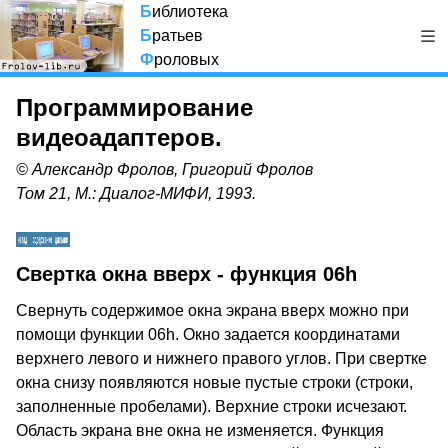
Б
иблиотека
Б
ратьев
Ф
роловых
Программирование
видеоадаптеров.
© Александр Фролов, Григорий Фролов
Том 21, М.: Диалог-МИФИ, 1993.
Свертка окна вверх - функция 06h
Свернуть содержимое окна экрана вверх можно при
помощи функции 06h. Окно задается координатами
верхнего левого и нижнего правого углов. При свертке
окна снизу появляются новые пустые строки (строки,
заполненные пробелами). Верхние строки исчезают.
Область экрана вне окна не изменяется. Функция