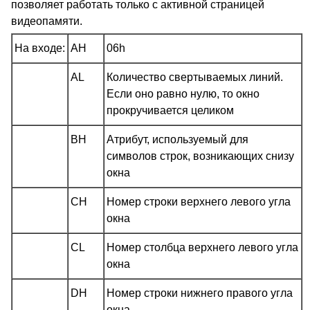
позволяет работать только с активной страницей
видеопамяти.
На входе:
AH
06h
AL
Количество свертываемых линий.
Если оно равно нулю, то окно
прокручивается целиком
BH
Атрибут, используемый для
символов строк, возникающих снизу
окна
CH
Номер строки верхнего левого угла
окна
CL
Номер столбца верхнего левого угла
окна
DH
Номер строки нижнего правого угла
окна