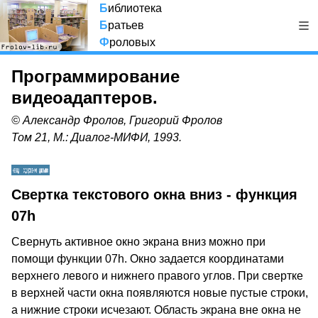
Б
иблиотека
Б
ратьев
Ф
роловых
Программирование
видеоадаптеров.
© Александр Фролов, Григорий Фролов
Том 21, М.: Диалог-МИФИ, 1993.
Свертка текстового окна вниз - функция
07h
Свернуть активное окно экрана вниз можно при
помощи функции 07h. Окно задается координатами
верхнего левого и нижнего правого углов. При свертке
в верхней части окна появляются новые пустые строки,
а нижние строки исчезают. Область экрана вне окна не