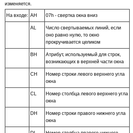
изменяется.
На входе:
AH
07h - свертка окна вниз
AL
Число свертываемых линий, если
оно равно нулю, то окно
прокручивается целиком
BH
Атрибут, используемый для строк,
возникающих в верхней части окна
CH
Номер строки левого верхнего угла
окна
CL
Номер столбца левого верхнего угла
окна
DH
Номер строки правого нижнего угла
окна
DL
Номер столбца правого нижнего