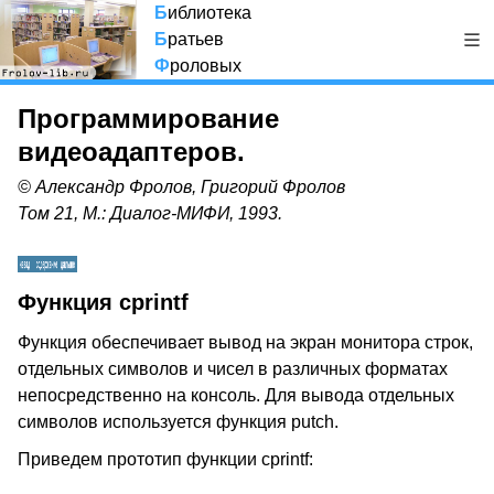
Б
иблиотека
Б
ратьев
Ф
роловых
Программирование
видеоадаптеров.
© Александр Фролов, Григорий Фролов
Том 21, М.: Диалог-МИФИ, 1993.
Функция cprintf
Функция обеспечивает вывод на экран монитора строк,
отдельных символов и чисел в различных форматах
непосредственно на консоль. Для вывода отдельных
символов используется функция putch.
Приведем прототип функции cprintf: