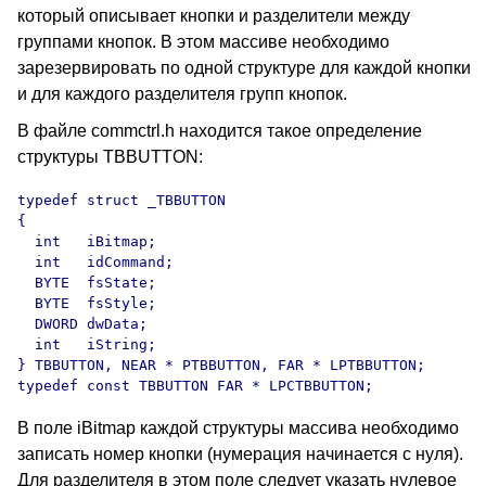
который описывает кнопки и разделители между
группами кнопок. В этом массиве необходимо
зарезервировать по одной структуре для каждой кнопки
и для каждого разделителя групп кнопок.
В файле commctrl.h находится такое определение
структуры TBBUTTON:
typedef struct _TBBUTTON 

{

  int   iBitmap; 

  int   idCommand; 

  BYTE  fsState; 

  BYTE  fsStyle; 

  DWORD dwData; 

  int   iString; 

} TBBUTTON, NEAR * PTBBUTTON, FAR * LPTBBUTTON; 

В поле iBitmap каждой структуры массива необходимо
записать номер кнопки (нумерация начинается с нуля).
Для разделителя в этом поле следует указать нулевое