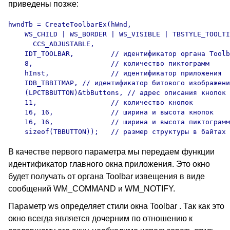
приведены позже:
hwndTb = CreateToolbarEx(hWnd,

    WS_CHILD | WS_BORDER | WS_VISIBLE | TBSTYLE_TOOLTI
      CCS_ADJUSTABLE,

    IDT_TOOLBAR,         // идентификатор органа Toolb
    8,                   // количество пиктограмм

    hInst,               // идентификатор приложения

    IDB_TBBITMAP, // идентификатор битового изображени
    (LPCTBBUTTON)&tbButtons, // адрес описания кнопок

    11,                  // количество кнопок

    16, 16,              // ширина и высота кнопок

    16, 16,              // ширина и высота пиктограмм

В качестве первого параметра мы передаем функции
идентификатор главного окна приложения. Это окно
будет получать от органа Toolbar извещения в виде
сообщений WM_COMMAND и WM_NOTIFY.
Параметр ws определяет стили окна Toolbar . Так как это
окно всегда является дочерним по отношению к