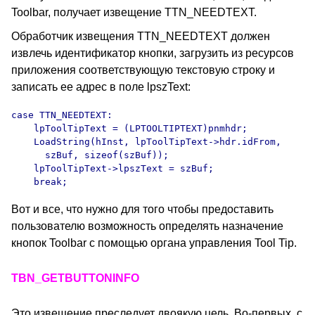
Toolbar, получает извещение TTN_NEEDTEXT.
Обработчик извещения TTN_NEEDTEXT должен
извлечь идентификатор кнопки, загрузить из ресурсов
приложения соответствующую текстовую строку и
записать ее адрес в поле lpszText:
case TTN_NEEDTEXT:

    lpToolTipText = (LPTOOLTIPTEXT)pnmhdr;

    LoadString(hInst, lpToolTipText->hdr.idFrom,

      szBuf, sizeof(szBuf));

    lpToolTipText->lpszText = szBuf;

Вот и все, что нужно для того чтобы предоставить
пользователю возможность определять назначение
кнопок Toolbar с помощью органа управления Tool Tip.
TBN_GETBUTTONINFO
Это извещение преследует двоякую цель. Во-первых, с