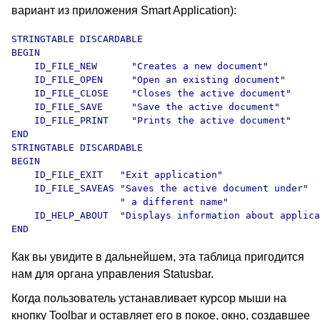
вариант из приложения Smart Application):
STRINGTABLE DISCARDABLE 

BEGIN

    ID_FILE_NEW      "Creates a new document"

    ID_FILE_OPEN     "Open an existing document"

    ID_FILE_CLOSE    "Closes the active document"

    ID_FILE_SAVE     "Save the active document"

    ID_FILE_PRINT    "Prints the active document"

END

STRINGTABLE DISCARDABLE 

BEGIN

    ID_FILE_EXIT   "Exit application"

    ID_FILE_SAVEAS "Saves the active document under"

                   " a different name"

    ID_HELP_ABOUT  "Displays information about applica
END
Как вы увидите в дальнейшем, эта таблица пригодится
нам для органа управления Statusbar.
Когда пользователь устанавливает курсор мыши на
кнопку Toolbar и оставляет его в покое, окно, создавшее