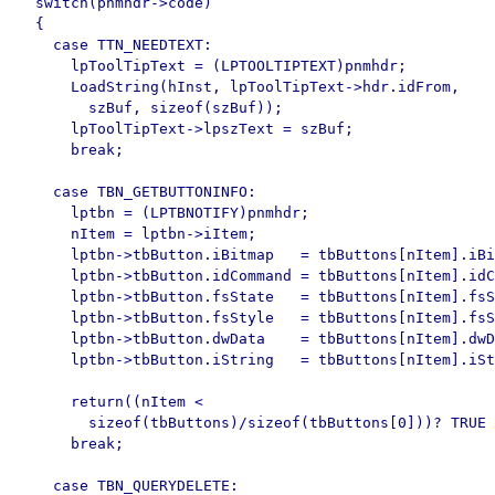
  switch(pnmhdr->code)

  {

    case TTN_NEEDTEXT:

      lpToolTipText = (LPTOOLTIPTEXT)pnmhdr;

      LoadString(hInst, lpToolTipText->hdr.idFrom,

        szBuf, sizeof(szBuf));

      lpToolTipText->lpszText = szBuf;

      break;

    case TBN_GETBUTTONINFO:

      lptbn = (LPTBNOTIFY)pnmhdr; 

      nItem = lptbn->iItem;

      lptbn->tbButton.iBitmap   = tbButtons[nItem].iBi
      lptbn->tbButton.idCommand = tbButtons[nItem].idC
      lptbn->tbButton.fsState   = tbButtons[nItem].fsS
      lptbn->tbButton.fsStyle   = tbButtons[nItem].fsS
      lptbn->tbButton.dwData    = tbButtons[nItem].dwD
      lptbn->tbButton.iString   = tbButtons[nItem].iSt
      return((nItem < 

        sizeof(tbButtons)/sizeof(tbButtons[0]))? TRUE 
      break;

    case TBN_QUERYDELETE:
