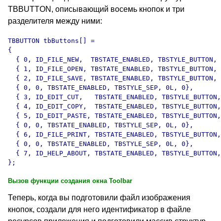
TBBUTTON, описывающий восемь кнопок и три
разделителя между ними:
TBBUTTON tbButtons[] = 

{

  { 0, ID_FILE_NEW,  TBSTATE_ENABLED, TBSTYLE_BUTTON, 
  { 1, ID_FILE_OPEN, TBSTATE_ENABLED, TBSTYLE_BUTTON, 
  { 2, ID_FILE_SAVE, TBSTATE_ENABLED, TBSTYLE_BUTTON, 
  { 0, 0, TBSTATE_ENABLED, TBSTYLE_SEP, 0L, 0},

  { 3, ID_EDIT_CUT,   TBSTATE_ENABLED, TBSTYLE_BUTTON,
  { 4, ID_EDIT_COPY,  TBSTATE_ENABLED, TBSTYLE_BUTTON,
  { 5, ID_EDIT_PASTE, TBSTATE_ENABLED, TBSTYLE_BUTTON,
  { 0, 0, TBSTATE_ENABLED, TBSTYLE_SEP, 0L, 0},

  { 6, ID_FILE_PRINT, TBSTATE_ENABLED, TBSTYLE_BUTTON,
  { 0, 0, TBSTATE_ENABLED, TBSTYLE_SEP, 0L, 0},

  { 7, ID_HELP_ABOUT, TBSTATE_ENABLED, TBSTYLE_BUTTON,
Вызов функции создания окна Toolbar
Теперь, когда вы подготовили файл изображения
кнопок, создали для него идентификатор в файле