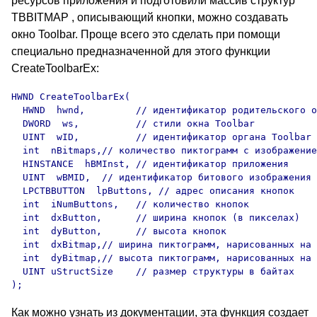
ресурсов приложения и подготовили массив структур
TBBITMAP , описывающий кнопки, можно создавать
окно Toolbar. Проще всего это сделать при помощи
специально предназначенной для этого функции
CreateToolbarEx:
HWND CreateToolbarEx(

  HWND  hwnd,         // идентификатор родительского о
  DWORD  ws,          // стили окна Toolbar 

  UINT  wID,          // идентификатор органа Toolbar 

  int  nBitmaps,// количество пиктограмм с изображение
  HINSTANCE  hBMInst, // идентификатор приложения

  UINT  wBMID,  // идентификатор битового изображения 
  LPCTBBUTTON  lpButtons, // адрес описания кнопок

  int  iNumButtons,   // количество кнопок

  int  dxButton,      // ширина кнопок (в пикселах)

  int  dyButton,      // высота кнопок

  int  dxBitmap,// ширина пиктограмм, нарисованных на к
  int  dyBitmap,// высота пиктограмм, нарисованных на 
  UINT uStructSize    // размер структуры в байтах

Как можно узнать из документации, эта функция создает