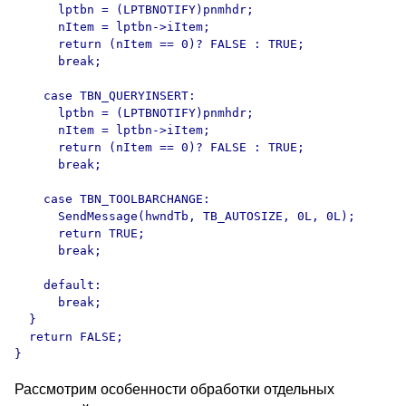
      lptbn = (LPTBNOTIFY)pnmhdr; 

      nItem = lptbn->iItem;

      return (nItem == 0)? FALSE : TRUE;

      break;

    case TBN_QUERYINSERT:

      lptbn = (LPTBNOTIFY)pnmhdr; 

      nItem = lptbn->iItem;

      return (nItem == 0)? FALSE : TRUE;

      break;

    case TBN_TOOLBARCHANGE:

      SendMessage(hwndTb, TB_AUTOSIZE, 0L, 0L);

      return TRUE;

      break;

    default:

      break;

  }

  return FALSE;

Рассмотрим особенности обработки отдельных