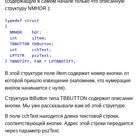
(содержащую в самом начале только что описанную
структуру NMHDR ):
typedef struct

{

  NMHDR    hdr; 

  int      iItem; 

  TBBUTTON tbButton; 

  int      cchText; 

  LPTSTR   pszText; 

В этой структуре поле iItem содержит номер кнопки, от
которой пришло извещение (напомним, что нумерация
кнопок начинается с нуля).
Структура tbButton типа TBBUTTON содержит описание
кнопки. Мы уже рассказывали вам об этой структуре.
В поле cchText находится длина текстовой строки,
соответствующей кнопке. Адрес этой строки передается
через параметр pszText.