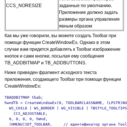
CCS_NORESIZE
заданные по умолчанию.
Приложение должно задать
размеры органа управления
явным образом
Как мы уже говорили, вы можете создать Toolbar при
помощи функции CreateWindowEx. Однако в этом
случае вам придется добавлять к Toolbar изображение
кнопок и сами кнопки, посылая ему сообщения
TB_ADDBITMAP и TB_ADDBUTTONS.
Ниже приведен фрагмент исходного текста
приложения, создающего Toolbar при помощи функции
CreateWindowEx:
TBADDBITMAP tbab;

hwndTb = CreateWindowEx(0, TOOLBARCLASSNAME, (LPSTR)NU
  WS_CHILD | WS_BORDER | WS_VISIBLE | TBSTYLE_TOOLTIPS
    CCS_ADJUSTABLE,

  0, 0, 0, 0, hWnd,

  (HMENU)IDT_TOOLBAR,     // идентификатор органа Tool