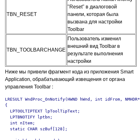
"Reset" в диалоговой
TBN_RESET
панели, которая была
вызвана для настройки
Toolbar
Пользователь изменил
внешний вид Toolbar в
TBN_TOOLBARCHANGE
результате выполнения
настройки
Ниже мы привели фрагмент кода из приложения Smart
Application, обрабатывающий извещения от органа
управления Toolbar :
LRESULT WndProc_OnNotify(HWND hWnd, int idFrom, NMHDR*
{

  LPTOOLTIPTEXT lpToolTipText;

  LPTBNOTIFY lptbn;

  int nItem;

  static CHAR szBuf[128];
