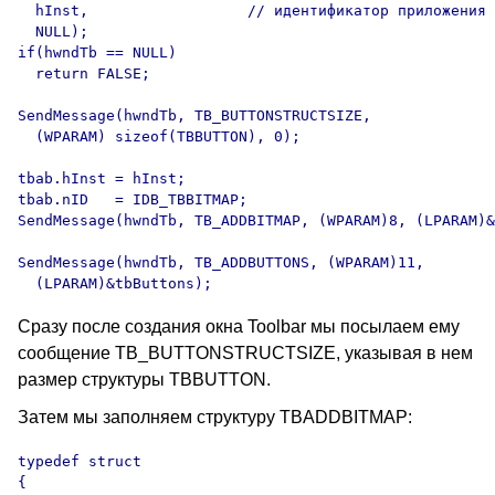
  hInst,                  // идентификатор приложения

  NULL);

if(hwndTb == NULL)

  return FALSE;

SendMessage(hwndTb, TB_BUTTONSTRUCTSIZE, 

  (WPARAM) sizeof(TBBUTTON), 0);

tbab.hInst = hInst;

tbab.nID   = IDB_TBBITMAP;

SendMessage(hwndTb, TB_ADDBITMAP, (WPARAM)8, (LPARAM)&
SendMessage(hwndTb, TB_ADDBUTTONS, (WPARAM)11, 

Сразу после создания окна Toolbar мы посылаем ему
сообщение TB_BUTTONSTRUCTSIZE, указывая в нем
размер структуры TBBUTTON.
Затем мы заполняем структуру TBADDBITMAP:
typedef struct 

{
