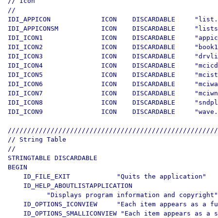
// Icon

//

IDI_APPICON             ICON    DISCARDABLE     "list.
IDI_APPICONSM           ICON    DISCARDABLE     "lists
IDI_ICON1               ICON    DISCARDABLE     "appic
IDI_ICON2               ICON    DISCARDABLE     "book1
IDI_ICON3               ICON    DISCARDABLE     "drvli
IDI_ICON4               ICON    DISCARDABLE     "mcicd
IDI_ICON5               ICON    DISCARDABLE     "mcist
IDI_ICON6               ICON    DISCARDABLE     "mciwa
IDI_ICON7               ICON    DISCARDABLE     "mciwn
IDI_ICON8               ICON    DISCARDABLE     "sndpl
IDI_ICON9               ICON    DISCARDABLE     "wave.
//////////////////////////////////////////////////////
// String Table

//

STRINGTABLE DISCARDABLE 

BEGIN

    ID_FILE_EXIT            "Quits the application"

    ID_HELP_ABOUTLISTAPPLICATION 

          "Displays program information and copyright"

    ID_OPTIONS_ICONVIEW     "Each item appears as a fu
    ID_OPTIONS_SMALLICONVIEW "Each item appears as a s