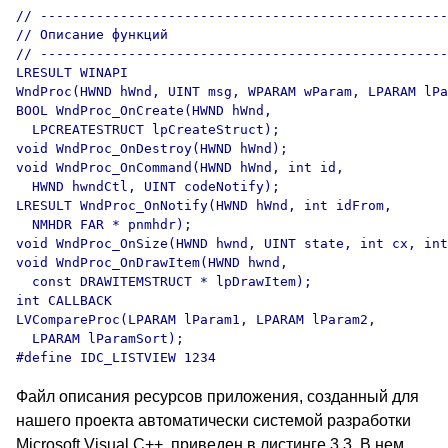
// ---------------------------------------------------
// Описание функций

// ---------------------------------------------------
LRESULT WINAPI

WndProc(HWND hWnd, UINT msg, WPARAM wParam, LPARAM lPa
BOOL WndProc_OnCreate(HWND hWnd, 

  LPCREATESTRUCT lpCreateStruct);

void WndProc_OnDestroy(HWND hWnd);

void WndProc_OnCommand(HWND hWnd, int id, 

  HWND hwndCtl, UINT codeNotify);

LRESULT WndProc_OnNotify(HWND hWnd, int idFrom, 

  NMHDR FAR * pnmhdr);

void WndProc_OnSize(HWND hwnd, UINT state, int cx, int
void WndProc_OnDrawItem(HWND hwnd, 

  const DRAWITEMSTRUCT * lpDrawItem);

int CALLBACK 

LVCompareProc(LPARAM lParam1, LPARAM lParam2, 

  LPARAM lParamSort);

Файл описания ресурсов приложения, созданный для
нашего проекта автоматически системой разработки
Microsoft Visual C++, приведен в листинге 3.3. В нем