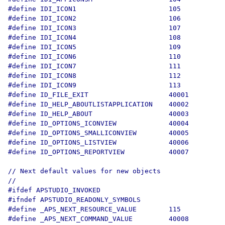
#define IDI_ICON1                       105

#define IDI_ICON2                       106

#define IDI_ICON3                       107

#define IDI_ICON4                       108

#define IDI_ICON5                       109

#define IDI_ICON6                       110

#define IDI_ICON7                       111

#define IDI_ICON8                       112

#define IDI_ICON9                       113

#define ID_FILE_EXIT                    40001

#define ID_HELP_ABOUTLISTAPPLICATION    40002

#define ID_HELP_ABOUT                   40003

#define ID_OPTIONS_ICONVIEW             40004

#define ID_OPTIONS_SMALLICONVIEW        40005

#define ID_OPTIONS_LISTVIEW             40006

#define ID_OPTIONS_REPORTVIEW           40007

// Next default values for new objects

// 

#ifdef APSTUDIO_INVOKED

#ifndef APSTUDIO_READONLY_SYMBOLS

#define _APS_NEXT_RESOURCE_VALUE        115

#define _APS_NEXT_COMMAND_VALUE         40008
