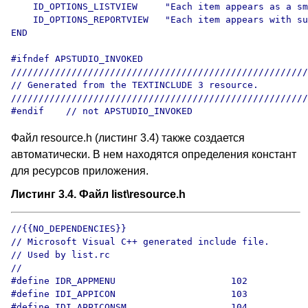
    ID_OPTIONS_LISTVIEW     "Each item appears as a sm
    ID_OPTIONS_REPORTVIEW   "Each item appears with su
END

#ifndef APSTUDIO_INVOKED

//////////////////////////////////////////////////////
// Generated from the TEXTINCLUDE 3 resource.

//////////////////////////////////////////////////////
Файл resource.h (листинг 3.4) также создается
автоматически. В нем находятся определения констант
для ресурсов приложения.
Листинг 3.4. Файл list\resource.h
//{{NO_DEPENDENCIES}}

// Microsoft Visual C++ generated include file.

// Used by list.rc

//

#define IDR_APPMENU                     102

#define IDI_APPICON                     103

#define IDI_APPICONSM                   104
