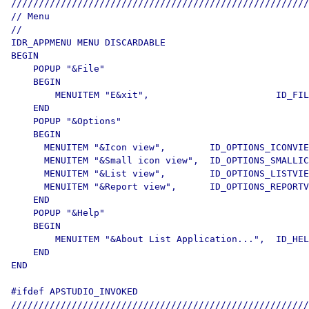
//////////////////////////////////////////////////////
// Menu

//

IDR_APPMENU MENU DISCARDABLE 

BEGIN

    POPUP "&File"

    BEGIN

        MENUITEM "E&xit",                       ID_FIL
    END

    POPUP "&Options"

    BEGIN

      MENUITEM "&Icon view",        ID_OPTIONS_ICONVIE
      MENUITEM "&Small icon view",  ID_OPTIONS_SMALLIC
      MENUITEM "&List view",        ID_OPTIONS_LISTVIE
      MENUITEM "&Report view",      ID_OPTIONS_REPORTV
    END

    POPUP "&Help"

    BEGIN

        MENUITEM "&About List Application...",  ID_HEL
    END

END

#ifdef APSTUDIO_INVOKED

//////////////////////////////////////////////////////