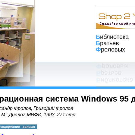
Б
иблиотека
Б
ратьев
Ф
роловых
рационная система Windows 95 
сандр Фролов, Григорий Фролов
, М.: Диалог-МИФИ, 1993, 271 стр.