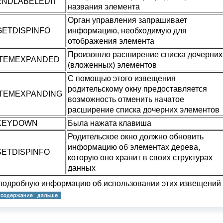
ENDLABELEDIT
названия элемента
Орган управления запрашивает
GETDISPINFO
информацию, необходимую для
отображения элемента
Произошло расширение списка дочерних
ITEMEXPANDED
(вложенных) элементов
С помощью этого извещения
родительскому окну предоставляется
ITEMEXPANDING
возможность отменить начатое
расширение списка дочерних элементов
KEYDOWN
Была нажата клавиша
Родительское окно должно обновить
информацию об элементах дерева,
ETDISPINFO
которую оно хранит в своих структурах
данных
подробную информацию об использовании этих извещений 