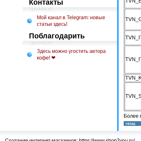
Контакты
TVN_
Мой канал в Telegram: новые
TVN_
статьи здесь!
Поблагодарить
TVN_
Здесь можно угостить автора
кофе! ❤
TVN_
TVN_
TVN_S
Более 
Создание интернет-магазинов: https://www.shop2you.ru/