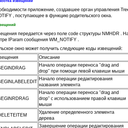
аботка извещений
обходимости приложение, создавшее орган управления Tre
IFY , поступающее в функцию родительского окна.
вещений
вещения передается через поле code структуры NMHDR . На
тре lParam сообщения WM_NOTIFY .
льское окно может получить следующие коды извещений:
звещения
Описание
Начало операции переноса "drag and
BEGINDRAG
drop" при помощи левой клавиши мыши
Начало операции редактирования
EGINLABELEDIT
названия элемента
Начало операции переноса "drag and
BEGINRDRAG
drop" с использованием правой клавиши
мыши
Удаление определенного элемента
DELETEITEM
дерева
Завершение операции редактирования