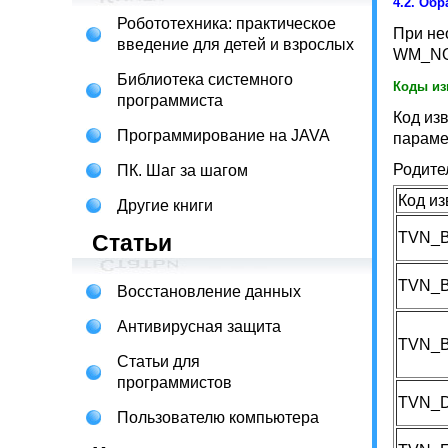
4.2.
Обр
Робототехника: практическое
При не
введение для детей и взрослых
WM_NOT
Библиотека системного
Коды из
программиста
Код из
Программирование на JAVA
параме
Родите
ПК. Шаг за шагом
Код и
Другие книги
TVN_
Статьи
TVN_B
Восстановление данных
Антивирусная защита
TVN_
Статьи для
программистов
TVN_
Пользователю компьютера