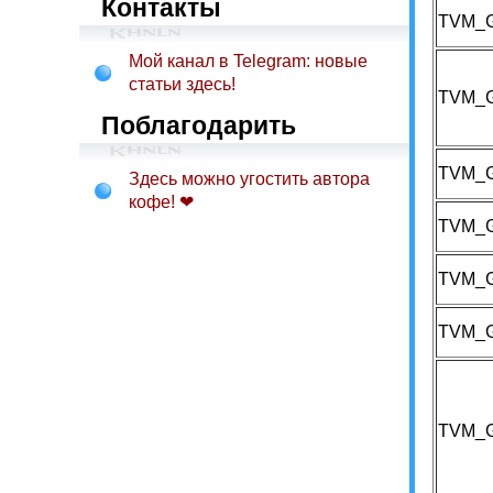
Контакты
TVM_
Мой канал в Telegram: новые
статьи здесь!
TVM_
Поблагодарить
TVM_
Здесь можно угостить автора
кофе! ❤
TVM_
TVM_
TVM_
TVM_