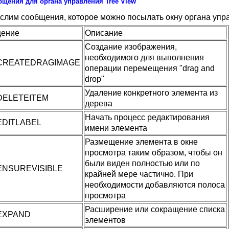
щения для органа управления Tree View
слим сообщения, которое можно посылать окну органа упра
ение
Описание
Создание изображения,
необходимого для выполнения
CREATEDRAGIMAGE
операции перемещения "drag and
drop"
Удаление конкретного элемента из
DELETEITEM
дерева
Начать процесс редактирования
EDITLABEL
имени элемента
Размещение элемента в окне
просмотра таким образом, чтобы он
были виден полностью или по
ENSUREVISIBLE
крайней мере частично. При
необходимости добавляются полоса
просмотра
Расширение или сокращение списка
EXPAND
элементов