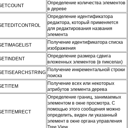
Определение количества элементов
GETCOUNT
в дереве
Определение идентификатора
редактора, который применяется
GETEDITCONTROL
для редактирования названия
элемента
Получение идентификатора списка
GETIMAGELIST
изображения
Определение размера сдвига
GETINDENT
вложенных элементов (в пикселах)
Получение инкрементальной строки
GETISEARCHSTRING
поиска
Получение всех или некоторых
GETITEM
атрибутов элемента дерева
Определение границ, занимаемых
элементом в окне просмотра. С
помощью этого сообщения можно
GETITEMRECT
определить, виден ли указанный
элемент в окне органа управления
Tree View