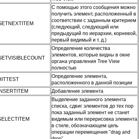
С помощью этого сообщения можно
получить элемент, расположенный в
соответствии с заданным критерием
GETNEXTITEM
(следующий, следующий или
предыдущий по иерархии, корневой,
первый видимый и т. д.)
Определение количества
элементов, которые видны в окне
GETVISIBLECOUNT
органа управления Tree View
полностью
Определение элемента,
HITTEST
расположенного в данной позиции
INSERTITEM
Добавление элемента
Выделение заданного элемента
списка, сдвиг элементов до тех пор
пока заданный элемент не станет
SELECTITEM
видимым или перерисовка элемента
в стиле, обозначающем цель
операции перемещения "drag and
drop"