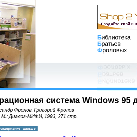
Б
иблиотека
Б
ратьев
Ф
роловых
рационная система Windows 95 
сандр Фролов, Григорий Фролов
, М.: Диалог-МИФИ, 1993, 271 стр.