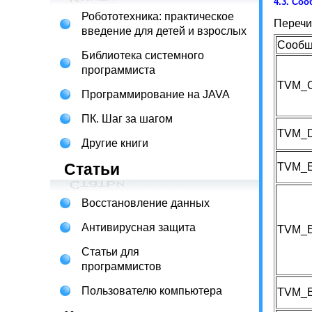
4.3.
Сооб
Робототехника: практическое
Перечи
введение для детей и взрослых
Сообщ
Библиотека системного
программиста
TVM_
Программирование на JAVA
ПК. Шаг за шагом
TVM_
Другие книги
Статьи
TVM_
Восстановление данных
Антивирусная защита
TVM_
Статьи для
программистов
Пользователю компьютера
TVM_