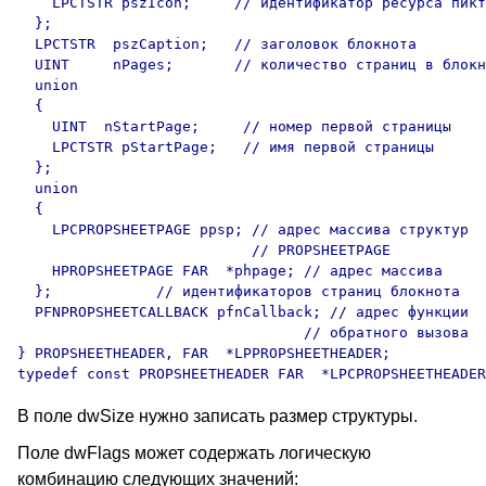
    LPCTSTR pszIcon;     // идентификатор ресурса пикт
  }; 

  LPCTSTR  pszCaption;   // заголовок блокнота

  UINT     nPages;       // количество страниц в блокн
  union 

  { 

    UINT  nStartPage;     // номер первой страницы 

    LPCTSTR pStartPage;   // имя первой страницы

  }; 

  union 

  { 

    LPCPROPSHEETPAGE ppsp; // адрес массива структур 

                           // PROPSHEETPAGE

    HPROPSHEETPAGE FAR  *phpage; // адрес массива

  };            // идентификаторов страниц блокнота

  PFNPROPSHEETCALLBACK pfnCallback; // адрес функции 

                                 // обратного вызова

} PROPSHEETHEADER, FAR  *LPPROPSHEETHEADER; 

В поле dwSize нужно записать размер структуры.
Поле dwFlags может содержать логическую
комбинацию следующих значений: