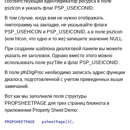
соответствующий идентификатор ресурса в поле
pszIcon и указать флаг PSP_USEICONID.
В том случае, когда вам не нужно отображать
пиктограмму на закладке, не указывайте флаги
PSP_USEHICON и PSP_USEICONID, а в поле pszIcon
(или hIcon, что одно и то же) запишите значение NULL.
При создании шаблона диалоговой панели вы можете
указать ее заголовок. Однако вместо этого можно
использовать поле pszTitle и флаг PSP_USEICONID.
В поле pfnDlgProc необходимо записать адрес функции
диалога, подготовленной с учетом приведенных выше
замечаний.
Вот как мы заполнили поля структуры
PROPSHEETPAGE для трех страниц блокнота в
приложении Property Sheet Demo:
PROPSHEETPAGE   psheetPage[3];
