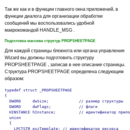
Так же как и в функции главного окна приложений, в
функции диалога для организации обработки
сообщений мы воспользовались удобной
макрокомандой HANDLE_MSG .
Подготовка массива структур PROPSHEETPAGE
Для каждой страницы блокнота или органа управления
Wizard вы должны подготовить структуру
PROPSHEETPAGE , записав в нее описание страницы.
Структура PROPSHEETPAGE определена следующим
образом:
typedef struct _PROPSHEETPAGE 

{

  DWORD     dwSize;             // размер структуры  

  DWORD     dwFlags;            // флаги

  HINSTANCE hInstance;          // идентификатор прило
  union 

  { 

    LPCTSTR pszTemplate; // идентификатор ресурса 
