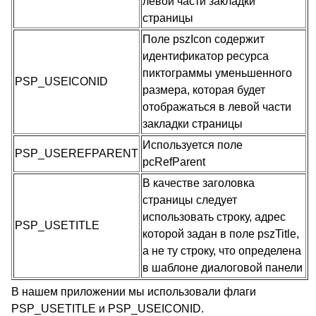
левой части закладки
страницы
Поле pszIcon содержит
идентификатор ресурса
пиктограммы уменьшенного
PSP_USEICONID
размера, которая будет
отображаться в левой части
закладки страницы
Используется поле
PSP_USEREFPARENT
pcRefParent
В качестве заголовка
страницы следует
использовать строку, адрес
PSP_USETITLE
которой задан в поле pszTitle,
а не ту строку, что определена
в шаблоне диалоговой панели
В нашем приложении мы использовали флаги
PSP_USETITLE и PSP_USEICONID.