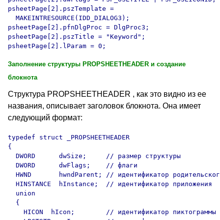
psheetPage[2].pszTemplate = 

  MAKEINTRESOURCE(IDD_DIALOG3);

psheetPage[2].pfnDlgProc = DlgProc3;

psheetPage[2].pszTitle = "Keyword";

Заполнение структуры PROPSHEETHEADER и создание
блокнота
Структура PROPSHEETHEADER , как это видно из ее
названия, описывает заголовок блокнота. Она имеет
следующий формат:
typedef struct _PROPSHEETHEADER 

{

  DWORD      dwSize;     // размер структуры    

  DWORD      dwFlags;    // флаги

  HWND       hwndParent; // идентификатор родительског
  HINSTANCE  hInstance;  // идентификатор приложения

  union 

  { 

    HICON  hIcon;        // идентификатор пиктограммы
