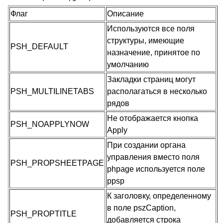
Флаг
Описание
Используются все поля
структуры, имеющие
PSH_DEFAULT
назначение, принятое по
умолчанию
Закладки страниц могут
PSH_MULTILINETABS
располагаться в несколько
рядов
Не отображается кнопка
PSH_NOAPPLYNOW
Apply
При создании органа
управления вместо поля
PSH_PROPSHEETPAGE
phpage используется поле
ppsp
К заголовку, определенному
в поле pszCaption,
PSH_PROPTITLE
добавляется строка