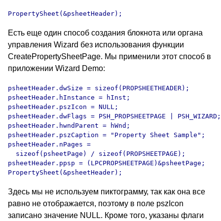
PropertySheet(&psheetHeader);
Есть еще один способ создания блокнота или органа
управления Wizard без использования функции
CreatePropertySheetPage. Мы применили этот способ в
приложении Wizard Demo:
psheetHeader.dwSize = sizeof(PROPSHEETHEADER);

psheetHeader.hInstance = hInst;

psheetHeader.pszIcon = NULL;

psheetHeader.dwFlags = PSH_PROPSHEETPAGE | PSH_WIZARD;

psheetHeader.hwndParent = hWnd;

psheetHeader.pszCaption = "Property Sheet Sample";

psheetHeader.nPages = 

  sizeof(psheetPage) / sizeof(PROPSHEETPAGE);

psheetHeader.ppsp = (LPCPROPSHEETPAGE)&psheetPage;

Здесь мы не используем пиктограмму, так как она все
равно не отображается, поэтому в поле pszIcon
записано значение NULL. Кроме того, указаны флаги