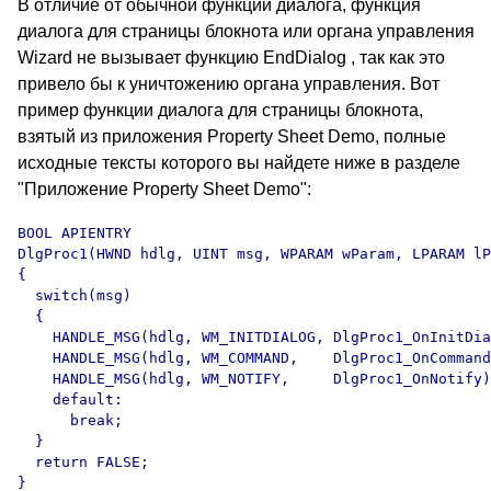
В отличие от обычной функции диалога, функция
диалога для страницы блокнота или органа управления
Wizard не вызывает функцию EndDialog , так как это
привело бы к уничтожению органа управления. Вот
пример функции диалога для страницы блокнота,
взятый из приложения Property Sheet Demo, полные
исходные тексты которого вы найдете ниже в разделе
"Приложение Property Sheet Demo":
BOOL APIENTRY

DlgProc1(HWND hdlg, UINT msg, WPARAM wParam, LPARAM lP
{

  switch(msg)

  {

    HANDLE_MSG(hdlg, WM_INITDIALOG, DlgProc1_OnInitDia
    HANDLE_MSG(hdlg, WM_COMMAND,    DlgProc1_OnCommand
    HANDLE_MSG(hdlg, WM_NOTIFY,     DlgProc1_OnNotify)
    default:

      break;

  }

  return FALSE;
