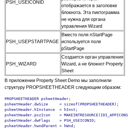
PSH_USEICONID
отображается в заголовке
блокнота. Эта пиктограмма
не нужна для органа
управления Wizard
Вместо поля nStartPage
PSH_USEPSTARTPAGE
используется поле
pStartPage
Создается орган управления
PSH_WIZARD
Wizard, а не блокнот Property
Sheet
В приложении Property Sheet Demo мы заполнили
структуру PROPSHEETHEADER следующим образом:
PROPSHEETHEADER psheetHeader;

psheetHeader.dwSize     = sizeof(PROPSHEETHEADER);

psheetHeader.hInstance  = hInst;

psheetHeader.pszIcon    = MAKEINTRESOURCE(IDI_APPICONS
psheetHeader.dwFlags    = PSH_USEICONID;

psheetHeader.hwndParent = hWnd;
