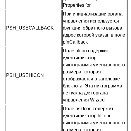
Properties for
При инициализации органа
управления используется
PSH_USECALLBACK
функция обратного вызова,
адрес которой указан в поле
pfnCallback
Поле hIcon содержит
идентификатор
пиктограммы уменьшенного
размера, которая
PSH_USEHICON
отображается в заголовке
блокнота. Эта пиктограмма
не нужна для органа
управления Wizard
Поле pszIcon содержит
идентификатор htcehcf
пиктограммы уменьшенного
размера, которая