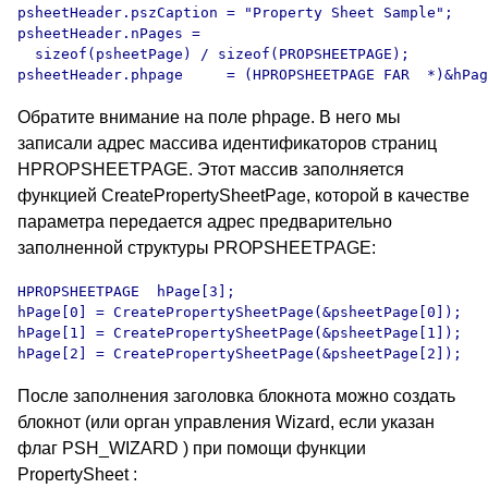
psheetHeader.pszCaption = "Property Sheet Sample";

psheetHeader.nPages = 

  sizeof(psheetPage) / sizeof(PROPSHEETPAGE);

Обратите внимание на поле phpage. В него мы
записали адрес массива идентификаторов страниц
HPROPSHEETPAGE. Этот массив заполняется
функцией CreatePropertySheetPage, которой в качестве
параметра передается адрес предварительно
заполненной структуры PROPSHEETPAGE:
HPROPSHEETPAGE  hPage[3];

hPage[0] = CreatePropertySheetPage(&psheetPage[0]);

hPage[1] = CreatePropertySheetPage(&psheetPage[1]);

После заполнения заголовка блокнота можно создать
блокнот (или орган управления Wizard, если указан
флаг PSH_WIZARD ) при помощи функции
PropertySheet :