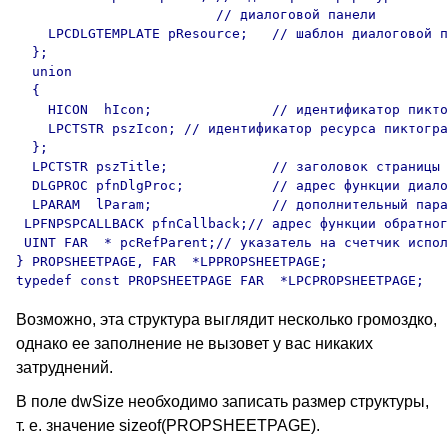
                         // диалоговой панели

    LPCDLGTEMPLATE pResource;   // шаблон диалоговой п
  };

  union 

  { 

    HICON  hIcon;               // идентификатор пикто
    LPCTSTR pszIcon; // идентификатор ресурса пиктогра
  }; 

  LPCTSTR pszTitle;             // заголовок страницы

  DLGPROC pfnDlgProc;           // адрес функции диало
  LPARAM  lParam;               // дополнительный пара
 LPFNPSPCALLBACK pfnCallback;// адрес функции обратног
 UINT FAR  * pcRefParent;// указатель на счетчик испол
} PROPSHEETPAGE, FAR  *LPPROPSHEETPAGE; 

Возможно, эта структура выглядит несколько громоздко,
однако ее заполнение не вызовет у вас никаких
затруднений.
В поле dwSize необходимо записать размер структуры,
т. е. значение sizeof(PROPSHEETPAGE).