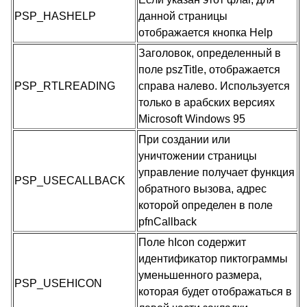
PSP_HASHELP
данной страницы
отображается кнопка Help
Заголовок, определенный в
поле pszTitle, отображается
PSP_RTLREADING
справа налево. Используется
только в арабских версиях
Microsoft Windows 95
При создании или
уничтожении страницы
управление получает функция
PSP_USECALLBACK
обратного вызова, адрес
которой определен в поле
pfnCallback
Поле hIcon содержит
идентификатор пиктограммы
уменьшенного размера,
PSP_USEHICON
которая будет отображаться в