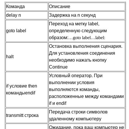
Команда
Описание
delay n
Задержка на
n
секунд
Переход на метку
label
,
goto label
определенную следующим
образом
:
…goto label…label:
Остановка выполнения сценария.
Для установления соединения
halt
необходимо нажать кнопку
Continue
Условный оператор. При
выполнении условия
if
условие
then
выполняются команды,
команды
endif
расположенные между командами
if
и
endif
Передача строки символов
transmitt
строка
удаленному компьютеру
Ожидание, пока ваш компьютер не