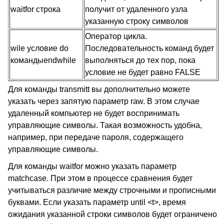
waitfor
строка
получит от удаленного узла
указанную строку символов
Оператор цикла.
wile
условие
do
Последовательность команд будет
команды
endwhile
выполняться до тех пор, пока
условие не будет равно
FALSE
Для команды
transmitt
вы дополнительно можете
указать через запятую параметр
raw.
В этом случае
удаленный компьютер не будет воспринимать
управляющие символы. Такая возможность удобна,
например, при передаче пароля, содержащего
управляющие символы.
Для команды
waitfor
можно указать параметр
matchcase.
При этом в процессе сравнения будет
учитываться различие между строчными и прописными
буквами. Если указать параметр
until <t>,
время
ожидания указанной строки символов будет ограничено