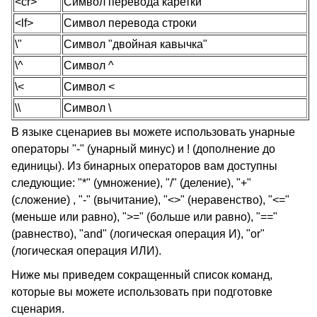
<cr>
Символ перевода каретки
<lf>
Символ перевода строки
\"
Символ "двойная кавычка"
\^
Символ
^
\<
Символ
<
\\
Символ \
В языке сценариев вы можете использовать унарные
операторы "-" (унарный минус) и
! (
дополнение до
единицы). Из бинарных операторов вам доступны
следующие: "*" (умножение), "/" (деление), "+"
(сложение) , "-" (вычитание), "
<>"
(неравенство),
"<="
(меньше или равно),
">="
(больше или равно), "=="
(равнество),
"and"
(логическая операция И),
"or"
(логическая операция ИЛИ).
Ниже мы приведем сокращенный список команд,
которые вы можете использовать при подготовке
сценария.