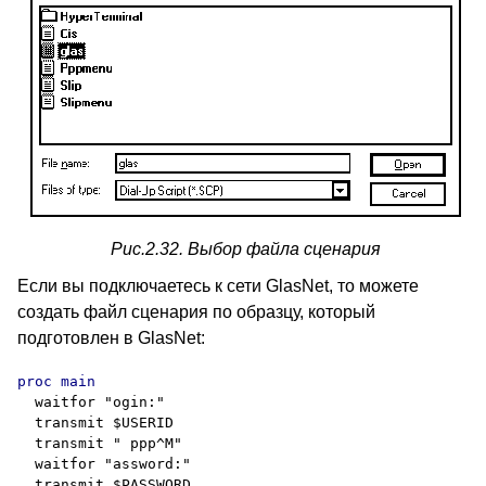
Рис.2.32. Выбор файла сценария
Если вы подключаетесь к сети
GlasNet,
то можете
создать файл сценария по образцу, который
подготовлен в
GlasNet:
  waitfor "ogin:"

  transmit $USERID

  transmit " ppp^M"

  waitfor "assword:"

  transmit $PASSWORD
