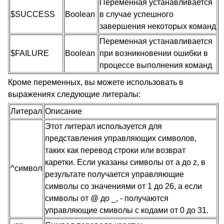
Переменная устанавливается
$SUCCESS
Boolean
в случае успешного
завершения некоторых команд
Переменная устанавливается
$FAILURE
Boolean
при возникновении ошибки в
процессе выполнения команд
Кроме переменных, вы можете использовать в
выражениях следующие литералы:
Литерал
Описание
Этот литерал используется для
представления управляющих символов,
таких как перевод строки или возврат
каретки. Если указаны символы от
a
до
z
, в
^
символ
результате получается управляющие
символы со значениями от 1 до 26, а если
символы от
@
до
_,
- получаются
управляющие смиволы с кодами от 0 до 31.