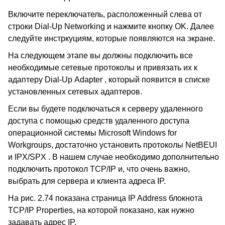
Включите переключатель, расположенный слева от
строки
Dial-Up Networking
и нажмите кнопку
OK.
Далее
следуйте инстркуциям, которые появляются на экране.
На следующем этапе вы должны подключить все
необходимые сетевые протоколы и привязать их к
адаптеру
Dial-Up
Adapter ,
который появится в списке
установленных сетевых адаптеров.
Если вы будете подключаться к серверу удаленного
доступа с помощью средств удаленного доступа
операционной системы
Microsoft Windows for
Workgroups,
достаточно установить протоколы
NetBEUI
и
IPX/SPX .
В нашем случае необходимо дополнительно
подключить протокол
TCP/IP
и, что очень важно,
выбрать для сервера и клиента адреса
IP.
На рис. 2.74 показана страница
IP Address
блокнота
TCP/IP Properties,
на которой показано, как нужно
задавать адрес
IP.